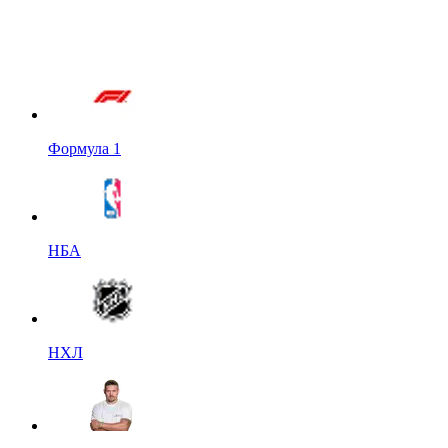
Формула 1
НБА
НХЛ