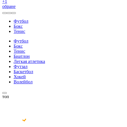
+
1
обране
Футбол
Бокс
Тенис
Футбол
Бокс
Тенис
Биатлон
Легкая атлетика
Футзал
Баскетбол
Хокей
Волейбол
топ