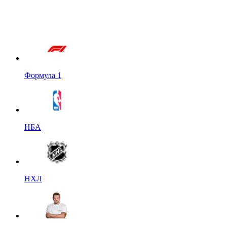
Формула 1
НБА
НХЛ