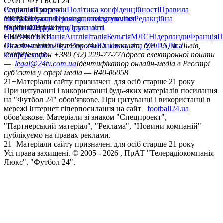
САЙТ ФУТБОЛ 24
Редакція
Соціальні мережі
Прогнози
Політика конфіденційності
Правила
сайту
facebook
УКРАЇНА
Контакти
x
youtube
Правила коментування
instagram
telegram
viber
Редакційна
політика
Україна
ЧЕМПІОНАТИ
Перша ліга
Структура власності
Друга ліга
Німеччина
ЄВРОКУБКИ
Іспанія
Англія
Італія
Бельгія
МЛС
Нідерланди
Франція
П
Ліга чемпіонів
Онлайн-медіа «Футбол 24»
Ліга Європи
Юнацька ліга УЄФА
пл. Галицька, буд. 15, м. Львів,
Ліга
конференцій
79008
Телефон +380 (32) 229-77-77
Адреса електронної пошти
—
legal@24tv.com.ua
Ідентифікатор онлайн-медіа в Реєстрі
суб’єктів у сфері медіа — R40-06058
21+
Матеріали сайту призначені для осіб старше 21 року
При цитуванні і використанні будь-яких матеріалів посилання
на "Футбол 24" обов'язкове. При цитуванні і використанні в
мережі Інтернет гіперпосилання на сайт
football24.ua
обов'язкове. Матеріали зі знаком "Спецпроект",
"Партнерський матеріал", "Реклама", "Новини компаній"
публікуємо на правах реклами.
21+
Матеріали сайту призначені для осіб старше 21 року
Усi права захищенi. © 2005 -
2026
, ПрАТ "Телерадіокомпанія
Люкс". "Футбол 24".