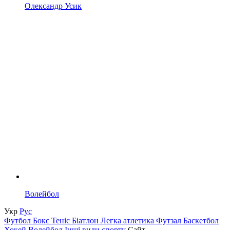
Олександр Усик
Волейбол
Укр
Рус
Футбол
Бокс
Теніс
Біатлон
Легка атлетика
Футзал
Баскетбол
Хокей
Волейбол
Інші види спорту
Сайт