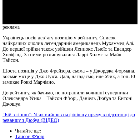
Video
реклама
Українець посів дев’яту позицію у рейтингу. Список
найкращих очолив легендарний американець Мухаммед Алі.
До першої трійки також увійшли Леннокс Льюїс та Евандер
Холіфілд. За ними розташувалися Ларрі Холмс та Майк
Тайсон.
Шоста позиція у Джо Фрейзера, сьома – у Джорджа Формана,
восьме місце у Джо Луїса. Далі, нагадаємо, йде Усик, а топ-10
замикає Роккі Марчіано.
До рейтингу, як бачимо, не потрапили колишні суперники
Олександра Усика – Тайсон Ф’юрі, Даніель Дюбуа та Ентоні
Джошуа.
"Бій з тінню": Усик вийшов на фінішну пряму в підготовці до
реваншу з Дюбуа (ВІДЕО)
Читайте ще
:
Тайсон Ф'юрі