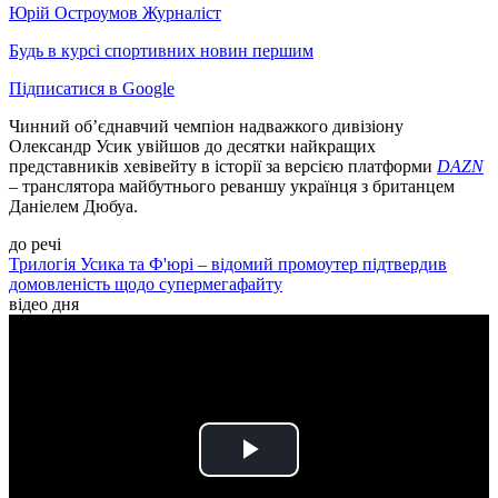
Юрій Остроумов
Журналіст
Будь в курсі спортивних новин першим
Підписатися в Google
Чинний об’єднавчий чемпіон надважкого дивізіону
Олександр Усик увійшов до десятки найкращих
представників хевівейту в історії за версією платформи
DAZN
– транслятора майбутнього реваншу українця з британцем
Даніелем Дюбуа.
до речі
Трилогія Усика та Ф'юрі – відомий промоутер підтвердив
домовленість щодо супермегафайту
відео дня
Play