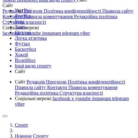
Сайт
Укр
Рус
Редакція
Прогнози
Політика конфіденційності
Правила сайту
Футбол
Контакти
Правила коментування
Редакційна політика
Бокс
Структура власності
Теніс
Соціальні мережі
Біатлон
facebook
x
youtube
instagram
telegram
viber
Легка атлетика
Футзал
Баскетбол
Хокей
Волейбол
Інші види спорту
Сайт
Сайт
Редакція
Прогнози
Політика конфіденційності
Правила сайту
Контакти
Правила коментування
Редакційна політика
Структура власності
Соціальні мережі
facebook
x
youtube
instagram
telegram
viber
Спорт
Новини Спорту