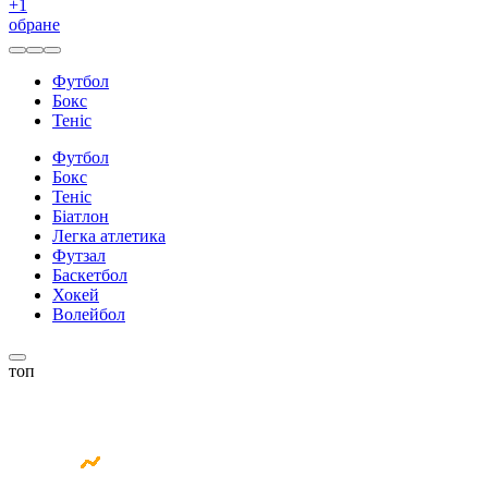
+
1
обране
Футбол
Бокс
Теніс
Футбол
Бокс
Теніс
Біатлон
Легка атлетика
Футзал
Баскетбол
Хокей
Волейбол
топ