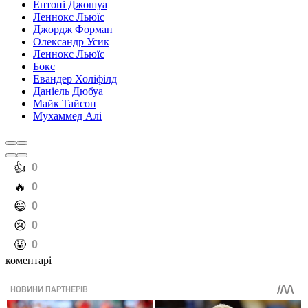
Ентоні Джошуа
Леннокс Льюїс
Джордж Форман
Олександр Усик
Леннокс Льюїс
Бокс
Евандер Холіфілд
Даніель Дюбуа
Майк Тайсон
Мухаммед Алі
️👍
0
️🔥
0
️😄
0
️😢
0
️🤬
0
коментарі