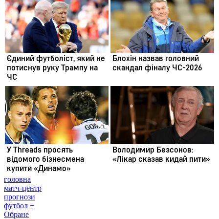
головна
матч-центр
прогнози
футбол +
Обране