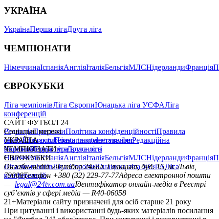
УКРАЇНА
Україна
Перша ліга
Друга ліга
ЧЕМПІОНАТИ
Німеччина
Іспанія
Англія
Італія
Бельгія
МЛС
Нідерланди
Франція
П
ЄВРОКУБКИ
Ліга чемпіонів
Ліга Європи
Юнацька ліга УЄФА
Ліга
конференцій
САЙТ ФУТБОЛ 24
Редакція
Соціальні мережі
Прогнози
Політика конфіденційності
Правила
сайту
facebook
УКРАЇНА
Контакти
x
youtube
Правила коментування
instagram
telegram
viber
Редакційна
політика
Україна
ЧЕМПІОНАТИ
Перша ліга
Структура власності
Друга ліга
Німеччина
ЄВРОКУБКИ
Іспанія
Англія
Італія
Бельгія
МЛС
Нідерланди
Франція
П
Ліга чемпіонів
Онлайн-медіа «Футбол 24»
Ліга Європи
Юнацька ліга УЄФА
пл. Галицька, буд. 15, м. Львів,
Ліга
конференцій
79008
Телефон +380 (32) 229-77-77
Адреса електронної пошти
—
legal@24tv.com.ua
Ідентифікатор онлайн-медіа в Реєстрі
суб’єктів у сфері медіа — R40-06058
21+
Матеріали сайту призначені для осіб старше 21 року
При цитуванні і використанні будь-яких матеріалів посилання