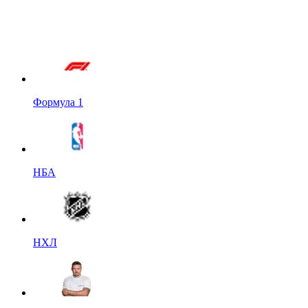
Формула 1
НБА
НХЛ