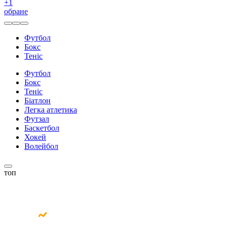
+
1
обране
Футбол
Бокс
Теніс
Футбол
Бокс
Теніс
Біатлон
Легка атлетика
Футзал
Баскетбол
Хокей
Волейбол
топ