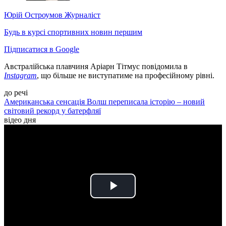
Юрій Остроумов
Журналіст
Будь в курсі спортивних новин першим
Підписатися в Google
Австралійська плавчиня Аріарн Тітмус повідомила в
Instagram
, що більше не виступатиме на професійному рівні.
до речі
Американська сенсація Волш переписала історію – новий
світовий рекорд у батерфляї
відео дня
Play
Video