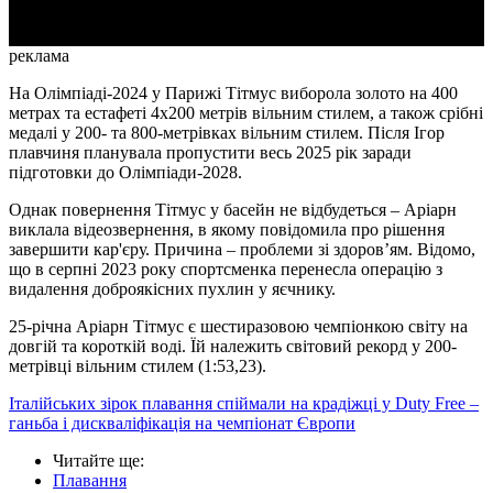
реклама
На Олімпіаді-2024 у Парижі Тітмус виборола золото на 400
метрах та естафеті 4x200 метрів вільним стилем, а також срібні
медалі у 200- та 800-метрівках вільним стилем. Після Ігор
плавчиня планувала пропустити весь 2025 рік заради
підготовки до Олімпіади-2028.
Однак повернення Тітмус у басейн не відбудеться – Аріарн
виклала відеозвернення, в якому повідомила про рішення
завершити кар'єру. Причина – проблеми зі здоров’ям. Відомо,
що в серпні 2023 року спортсменка перенесла операцію з
видалення доброякісних пухлин у яєчнику.
25-річна Аріарн Тітмус є шестиразовою чемпіонкою світу на
довгій та короткій воді. Їй належить світовий рекорд у 200-
метрівці вільним стилем (1:53,23).
Італійських зірок плавання спіймали на крадіжці у Duty Free –
ганьба і дискваліфікація на чемпіонат Європи
Читайте ще
:
Плавання