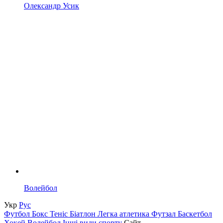
Олександр Усик
Волейбол
Укр
Рус
Футбол
Бокс
Теніс
Біатлон
Легка атлетика
Футзал
Баскетбол
Хокей
Волейбол
Інші види спорту
Сайт