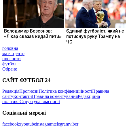
головна
матч-центр
прогнози
футбол +
Обране
САЙТ ФУТБОЛ 24
Редакція
Прогнози
Політика конфіденційності
Правила
сайту
Контакти
Правила коментування
Редакційна
політика
Структура власності
Соціальні мережі
facebook
x
youtube
instagram
telegram
viber