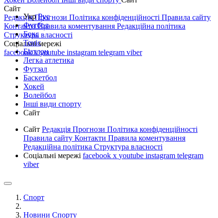
Сайт
Укр
Рус
Редакція
Прогнози
Політика конфіденційності
Правила сайту
Футбол
Контакти
Правила коментування
Редакційна політика
Бокс
Структура власності
Теніс
Соціальні мережі
Біатлон
facebook
x
youtube
instagram
telegram
viber
Легка атлетика
Футзал
Баскетбол
Хокей
Волейбол
Інші види спорту
Сайт
Сайт
Редакція
Прогнози
Політика конфіденційності
Правила сайту
Контакти
Правила коментування
Редакційна політика
Структура власності
Соціальні мережі
facebook
x
youtube
instagram
telegram
viber
Спорт
Новини Спорту