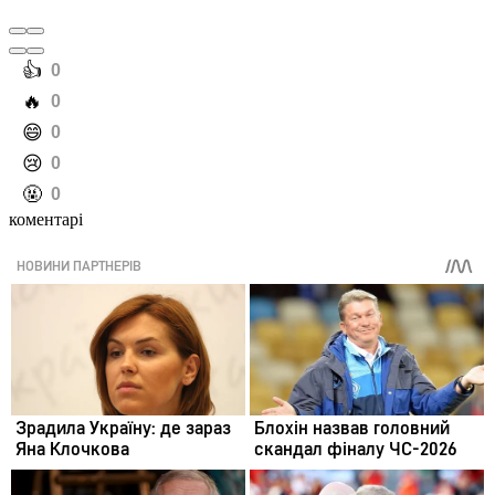
️👍
0
️🔥
0
️😄
0
️😢
0
️🤬
0
коментарі