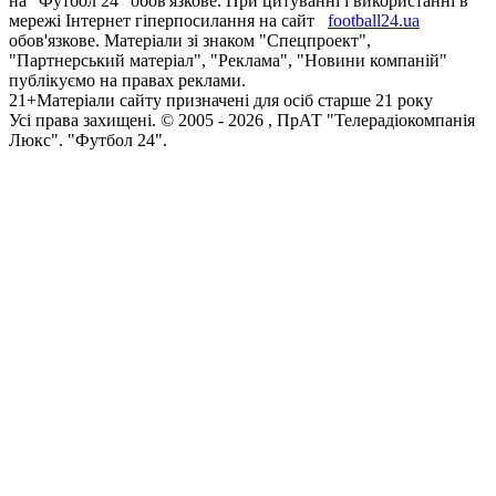
на "Футбол 24" обов'язкове. При цитуванні і використанні в
мережі Інтернет гіперпосилання на сайт
football24.ua
обов'язкове. Матеріали зі знаком "Спецпроект",
"Партнерський матеріал", "Реклама", "Новини компаній"
публікуємо на правах реклами.
21+
Матеріали сайту призначені для осіб старше 21 року
Усi права захищенi. © 2005 -
2026
, ПрАТ "Телерадіокомпанія
Люкс". "Футбол 24".