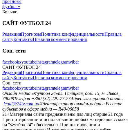
прогнозы
футбол +
Больше
САЙТ ФУТБОЛ 24
Редакция
Прогнозы
Политика конфиденциальности
Правила
сайту
Контакты
Правила комментирования
Соц. сети
facebook
x
youtube
instagram
telegram
viber
САЙТ ФУТБОЛ 24
Редакция
Прогнозы
Политика конфиденциальности
Правила
сайту
Контакты
Правила комментирования
Соц. сети
facebook
x
youtube
instagram
telegram
viber
Онлайн-медиа «Футбол 24»
пл. Галицкая, дом. 15, м. Львов,
79008
Телефон +380 (32) 229-77-77
Адрес электронной почты
legal@24tv.com.ua
Идентификатор онлайн-медиа в Реестре
субъектов в сфере медиа — R40-06058
21+
Материалы сайта предназначены для лиц старше 21 года
При цитировании и использовании любых материалов ссылка
на "Футбол 24" обязательна. При цитировании и
использовании в сети Интернет гиперссылка на сайтт