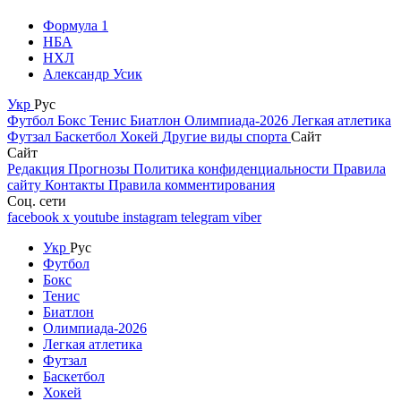
Формула 1
НБА
НХЛ
Александр Усик
Укр
Рус
Футбол
Бокс
Тенис
Биатлон
Олимпиада-2026
Легкая атлетика
Футзал
Баскетбол
Хокей
Другие виды спорта
Сайт
Сайт
Редакция
Прогнозы
Политика конфиденциальности
Правила
сайту
Контакты
Правила комментирования
Соц. сети
facebook
x
youtube
instagram
telegram
viber
Укр
Рус
Футбол
Бокс
Тенис
Биатлон
Олимпиада-2026
Легкая атлетика
Футзал
Баскетбол
Хокей