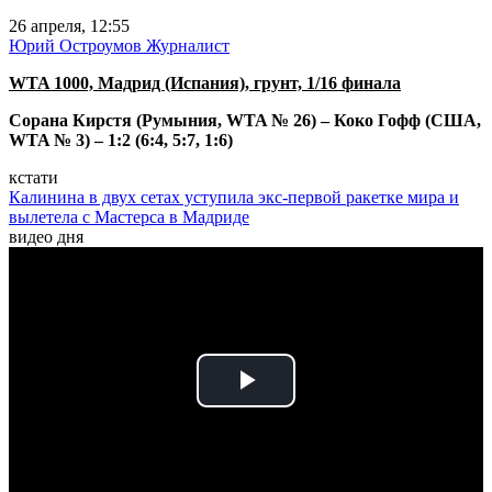
26 апреля, 12:55
Юрий Остроумов
Журналист
WTA 1000, Мадрид (Испания), грунт, 1/16 финала
Сорана Кирстя (Румыния, WTA № 26) – Коко Гофф (США,
WTA № 3) – 1:2 (6:4, 5:7, 1:6)
кстати
Калинина в двух сетах уступила экс-первой ракетке мира и
вылетела с Мастерса в Мадриде
видео дня
Play
Video