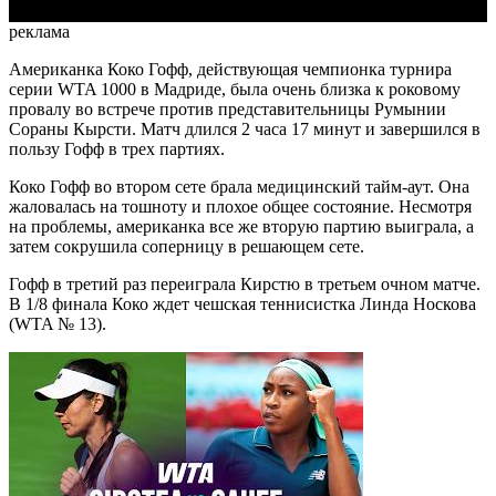
реклама
Американка Коко Гофф, действующая чемпионка турнира
серии WTA 1000 в Мадриде, была очень близка к роковому
провалу во встрече против представительницы Румынии
Сораны Кырсти. Матч длился 2 часа 17 минут и завершился в
пользу Гофф в трех партиях.
Коко Гофф во втором сете брала медицинский тайм-аут. Она
жаловалась на тошноту и плохое общее состояние. Несмотря
на проблемы, американка все же вторую партию выиграла, а
затем сокрушила соперницу в решающем сете.
Гофф в третий раз переиграла Кирстю в третьем очном матче.
В 1/8 финала Коко ждет чешская теннисистка Линда Носкова
(WTA № 13).