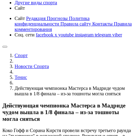
Другие виды спорта
Сайт
Сайт
Редакция
Прогнозы
Политика
конфиденциальности
Правила сайту
Контакты
Правила
комментирования
Соц. сети
facebook
x
youtube
instagram
telegram
viber
Спорт
Новости Cпорта
Тенис
Действующая чемпионка Мастерса в Мадриде чудом
вышла в 1/8 финала – из-за тошноты могла сняться
Действующая чемпионка Мастерса в Мадриде
чудом вышла в 1/8 финала – из-за тошноты
могла сняться
Коко Гофф и Сорана Кирстя провели встречу третьего раунда
на "тысячнике" в испанской столице. Результат и отчет – в