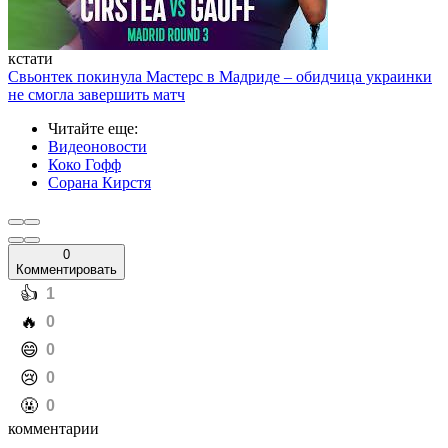
кстати
Свьонтек покинула Мастерс в Мадриде – обидчица украинки
не смогла завершить матч
Читайте еще
:
Видеоновости
Коко Гофф
Сорана Кирстя
0
Комментировать
️👍
1
️🔥
0
️😄
0
️😢
0
️🤬
0
комментарии