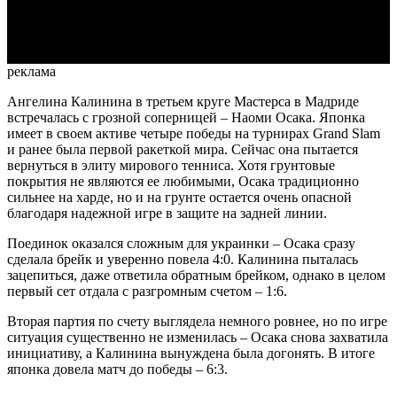
Video
реклама
Ангелина Калинина в третьем круге Мастерса в Мадриде
встречалась с грозной соперницей – Наоми Осака. Японка
имеет в своем активе четыре победы на турнирах Grand Slam
и ранее была первой ракеткой мира. Сейчас она пытается
вернуться в элиту мирового тенниса. Хотя грунтовые
покрытия не являются ее любимыми, Осака традиционно
сильнее на харде, но и на грунте остается очень опасной
благодаря надежной игре в защите на задней линии.
Поединок оказался сложным для украинки – Осака сразу
сделала брейк и уверенно повела 4:0. Калинина пыталась
зацепиться, даже ответила обратным брейком, однако в целом
первый сет отдала с разгромным счетом – 1:6.
Вторая партия по счету выглядела немного ровнее, но по игре
ситуация существенно не изменилась – Осака снова захватила
инициативу, а Калинина вынуждена была догонять. В итоге
японка довела матч до победы – 6:3.