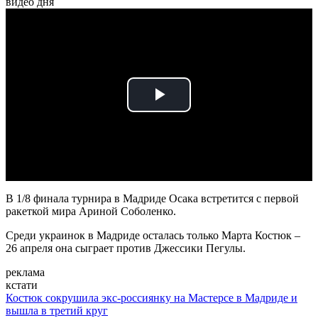
видео дня
Play
Video
В 1/8 финала турнира в Мадриде Осака встретится с первой
ракеткой мира Ариной Соболенко.
Среди украинок в Мадриде осталась только Марта Костюк –
26 апреля она сыграет против Джессики Пегулы.
реклама
кстати
Костюк сокрушила экс-россиянку на Мастерсе в Мадриде и
вышла в третий круг