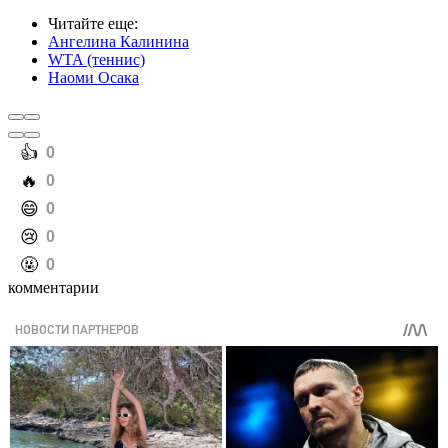
Читайте еще
:
Ангелина Калинина
WTA (теннис)
Наоми Осака
️👍
0
️🔥
0
️😄
0
️😢
0
️🤬
0
комментарии