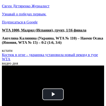
Євген Дігтяренко
Журналист
Узнавай о победах первым.
Подписаться в Google
WTA 1000, Мадрид (Испания), грунт, 1/16 финала
Ангелина Калинина (Украина, WTA № 110) – Наоми Осака
(Япония, WTA № 15) – 0:2 (1:6, 3:6)
кстати
Костюк в огне – украинка установила новый рекорд в туре
WTA
видео дня
Play