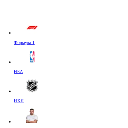
Формула 1
НБА
НХЛ