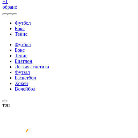
+
1
обране
Футбол
Бокс
Тенис
Футбол
Бокс
Тенис
Биатлон
Легкая атлетика
Футзал
Баскетбол
Хокей
Волейбол
топ