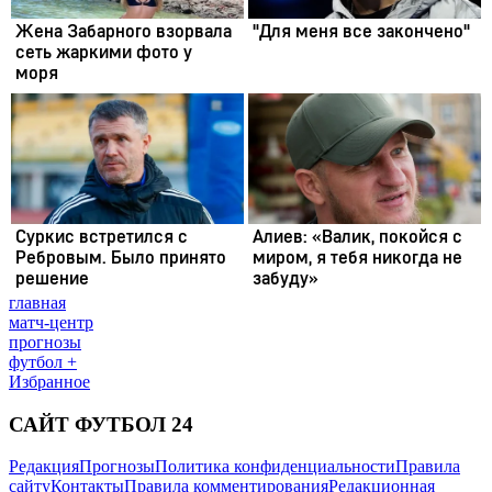
главная
матч-центр
прогнозы
футбол +
Избранное
САЙТ ФУТБОЛ 24
Редакция
Прогнозы
Политика конфиденциальности
Правила
сайту
Контакты
Правила комментирования
Редакционная