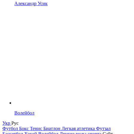
Александр Усик
Волейбол
Укр
Рус
Футбол
Бокс
Тенис
Биатлон
Легкая атлетика
Футзал
Баскетбол
Хокей
Волейбол
Другие виды спорта
Сайт