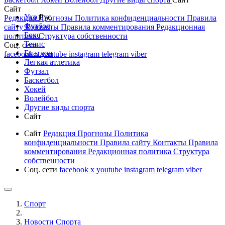
Сайт
Укр
Рус
Редакция
Прогнозы
Политика конфиденциальности
Правила
Футбол
сайту
Контакты
Правила комментирования
Редакционная
Бокс
политика
Структура собственности
Тенис
Соц. сети
Биатлон
facebook
x
youtube
instagram
telegram
viber
Легкая атлетика
Футзал
Баскетбол
Хокей
Волейбол
Другие виды спорта
Сайт
Сайт
Редакция
Прогнозы
Политика
конфиденциальности
Правила сайту
Контакты
Правила
комментирования
Редакционная политика
Структура
собственности
Соц. сети
facebook
x
youtube
instagram
telegram
viber
Спорт
Новости Cпорта