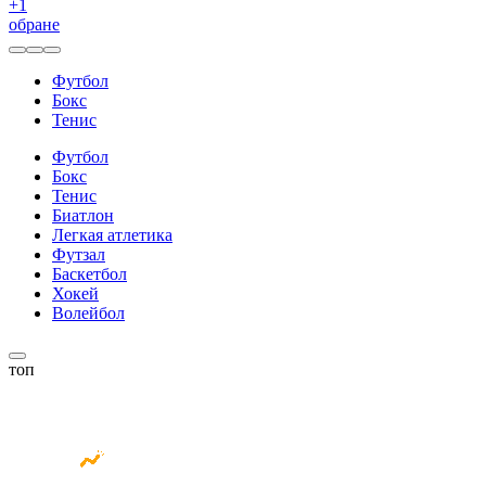
+
1
обране
Футбол
Бокс
Тенис
Футбол
Бокс
Тенис
Биатлон
Легкая атлетика
Футзал
Баскетбол
Хокей
Волейбол
топ