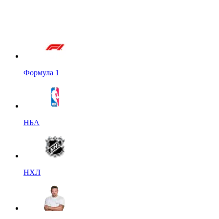
Формула 1
НБА
НХЛ