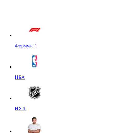
Формула 1
НБА
НХЛ