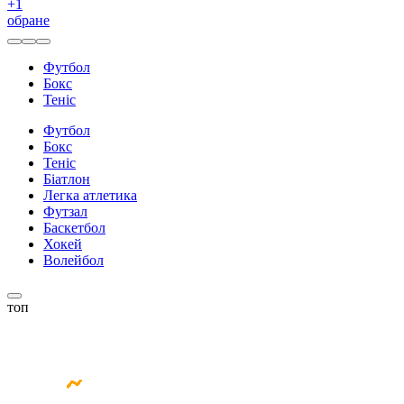
+
1
обране
Футбол
Бокс
Теніс
Футбол
Бокс
Теніс
Біатлон
Легка атлетика
Футзал
Баскетбол
Хокей
Волейбол
топ