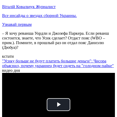
Віталій Ковальчук
Журналист
Все инсайды о звездах сборной Украины.
Узнавай первым
– Я хочу реванша Уордли и Джозефа Паркера. Если реванш
состоится, знаете, что Усик сделает? Отдаст пояс (WBO –
прим.). Помните, в прошлый раз он отдал пояс Даниэлю
(Дюбуа)?
кстати
"Усику больше не будут платить большие деньги": Чисора
объяснил, почему украинец будет сидеть на "голодном пайке"
видео дня
Play