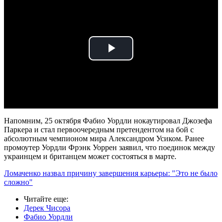
Play
Video
Напомним, 25 октября Фабио Уордли нокаутировал Джозефа
Паркера и стал первоочередным претендентом на бой с
абсолютным чемпионом мира Александром Усиком. Ранее
промоутер Уордли Фрэнк Уоррен заявил, что поединок между
украинцем и британцем может состояться в марте.
Ломаченко назвал причину завершения карьеры: "Это не было
сложно"
Читайте еще
:
Дерек Чисора
Фабио Уордли