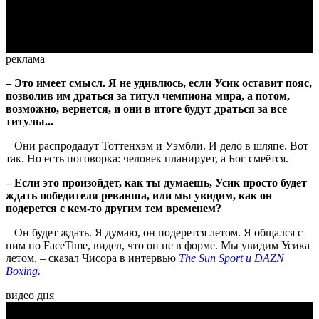
Video
реклама
– Это имеет смысл. Я не удивлюсь, если Усик оставит пояс,
позволив им драться за титул чемпиона мира, а потом,
возможно, вернется, и они в итоге будут драться за все
титулы...
– Они распродадут Тоттенхэм и Уэмбли. И дело в шляпе. Вот
так. Но есть поговорка: человек планирует, а Бог смеётся.
– Если это произойдет, как ты думаешь, Усик просто будет
ждать победителя реванша, или мы увидим, как он
подерется с кем-то другим тем временем?
– Он будет ждать. Я думаю, он подерется летом. Я общался с
ним по FaceTime, видел, что он не в форме. Мы увидим Усика
летом, – сказал Чисора в интервью
The Sun Sport и DAZN
Boxing.
видео дня