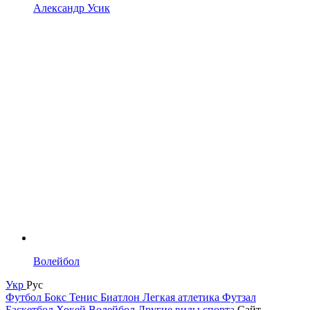
Александр Усик
Волейбол
Укр
Рус
Футбол
Бокс
Тенис
Биатлон
Легкая атлетика
Футзал
Баскетбол
Хокей
Волейбол
Другие виды спорта
Сайт