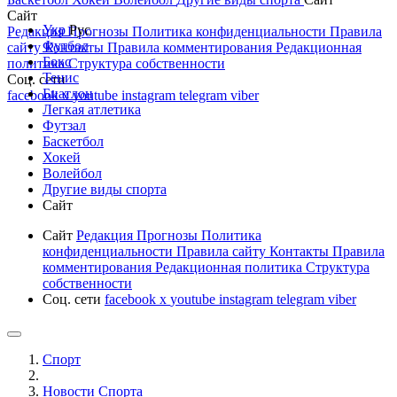
Сайт
Укр
Рус
Редакция
Прогнозы
Политика конфиденциальности
Правила
Футбол
сайту
Контакты
Правила комментирования
Редакционная
Бокс
политика
Структура собственности
Тенис
Соц. сети
Биатлон
facebook
x
youtube
instagram
telegram
viber
Легкая атлетика
Футзал
Баскетбол
Хокей
Волейбол
Другие виды спорта
Сайт
Сайт
Редакция
Прогнозы
Политика
конфиденциальности
Правила сайту
Контакты
Правила
комментирования
Редакционная политика
Структура
собственности
Соц. сети
facebook
x
youtube
instagram
telegram
viber
Спорт
Новости Cпорта