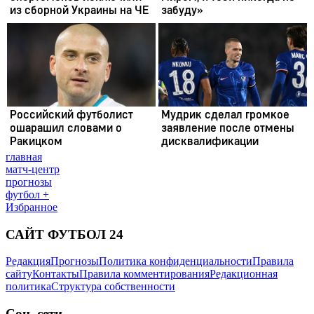
главная
матч-центр
прогнозы
футбол +
Избранное
САЙТ ФУТБОЛ 24
Редакция
Прогнозы
Политика конфиденциальности
Правила
сайту
Контакты
Правила комментирования
Редакционная
политика
Структура собственности
Соц. сети