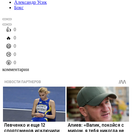
Александр Усик
Бокс
️👍
0
️🔥
0
️😄
0
️😢
0
️🤬
0
комментарии