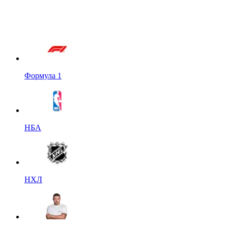
Формула 1
НБА
НХЛ