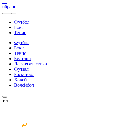
+
1
обране
Футбол
Бокс
Тенис
Футбол
Бокс
Тенис
Биатлон
Легкая атлетика
Футзал
Баскетбол
Хокей
Волейбол
топ