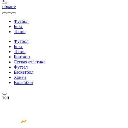
+
1
обране
Футбол
Бокс
Тенис
Футбол
Бокс
Тенис
Биатлон
Легкая атлетика
Футзал
Баскетбол
Хокей
Волейбол
топ