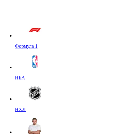
Формула 1
НБА
НХЛ