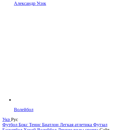
Александр Усик
Волейбол
Укр
Рус
Футбол
Бокс
Тенис
Биатлон
Легкая атлетика
Футзал
Баскетбол
Хокей
Волейбол
Другие виды спорта
Сайт