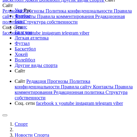
Сайт
Укр
Рус
Редакция
Прогнозы
Политика конфиденциальности
Правила
Футбол
сайту
Контакты
Правила комментирования
Редакционная
Бокс
политика
Структура собственности
Тенис
Соц. сети
Биатлон
facebook
x
youtube
instagram
telegram
viber
Легкая атлетика
Футзал
Баскетбол
Хокей
Волейбол
Другие виды спорта
Сайт
Сайт
Редакция
Прогнозы
Политика
конфиденциальности
Правила сайту
Контакты
Правила
комментирования
Редакционная политика
Структура
собственности
Соц. сети
facebook
x
youtube
instagram
telegram
viber
Спорт
Новости Cпорта