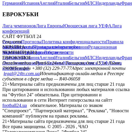
Германия
Испания
Англия
Италия
Бельгия
МЛС
Нидерланды
Фран
ЕВРОКУБКИ
Лига чемпионов
Лига Европы
Юношеская лига УЕФА
Лига
конференций
САЙТ ФУТБОЛ 24
Редакция
Соц. сети
Прогнозы
Политика конфиденциальности
Правила
сайту
facebook
УКРАИНА
Контакты
x
youtube
Правила комментирования
instagram
telegram
viber
Редакционная
политика
Украина
ЧЕМПИОНАТЫ
Первая лига
Структура собственности
Вторая лига
Германия
ЕВРОКУБКИ
Испания
Англия
Италия
Бельгия
МЛС
Нидерланды
Фран
Лига чемпионов
Онлайн-медиа «Футбол 24»
Лига Европы
пл. Галицкая, дом. 15, м. Львов,
Юношеская лига УЕФА
Лига
конференций
79008
Телефон +380 (32) 229-77-77
Адрес электронной почты
legal@24tv.com.ua
Идентификатор онлайн-медиа в Реестре
субъектов в сфере медиа — R40-06058
21+
Материалы сайта предназначены для лиц старше 21 года
При цитировании и использовании любых материалов ссылка
на "Футбол 24" обязательна. При цитировании и
использовании в сети Интернет гиперссылка на сайтт
football24.ua
обязательное. Материалы со знаком
"Спецпроект", "Партнерский материал", "Реклама", "Новости
компаний" публикуем на правах рекламы.
21+
Материалы сайта предназначены для лиц старше 21 года
Все права защищены. © 2005 -
2026
, ЧАО
"Телерадиокомпания Люкс". "Футбол 24".