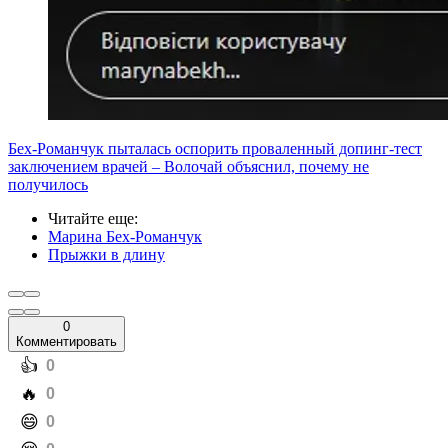
Бех-Романчук пыталась оспорить проваленный допинг-тест
заключением врачей – Волочай объяснил, почему не
получилось
Читайте еще
:
Марина Бех-Романчук
Прыжки в длину
0
Комментировать
️👍
0
️🔥
0
️😄
0