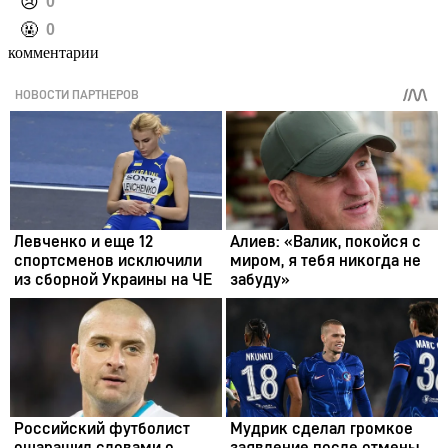
️😢
0
️🤬
0
комментарии