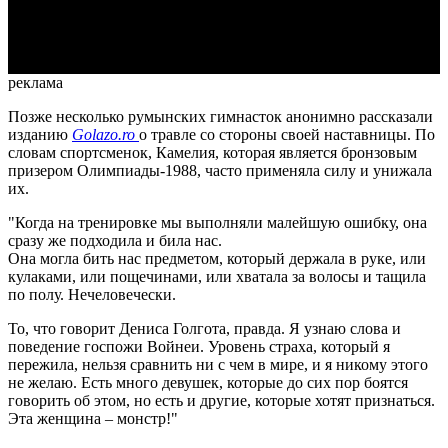
Video
реклама
Позже несколько румынских гимнасток анонимно рассказали
изданию
Golazo.ro
о травле со стороны своей наставницы. По
словам спортсменок, Камелия, которая является бронзовым
призером Олимпиады-1988, часто применяла силу и унижала
их.
"Когда на тренировке мы выполняли малейшую ошибку, она
сразу же подходила и била нас.
Она могла бить нас предметом, который держала в руке, или
кулаками, или пощечинами, или хватала за волосы и тащила
по полу. Нечеловечески.
То, что говорит Дениса Голгота, правда. Я узнаю слова и
поведение госпожи Войнеи. Уровень страха, который я
пережила, нельзя сравнить ни с чем в мире, и я никому этого
не желаю. Есть много девушек, которые до сих пор боятся
говорить об этом, но есть и другие, которые хотят признаться.
Эта женщина – монстр!"