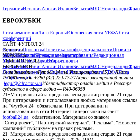
Германия
Испания
Англия
Италия
Бельгия
МЛС
Нидерланды
Фран
ЕВРОКУБКИ
Лига чемпионов
Лига Европы
Юношеская лига УЕФА
Лига
конференций
САЙТ ФУТБОЛ 24
Редакция
Соц. сети
Прогнозы
Политика конфиденциальности
Правила
сайту
facebook
УКРАИНА
Контакты
x
youtube
Правила комментирования
instagram
telegram
viber
Редакционная
политика
Украина
ЧЕМПИОНАТЫ
Первая лига
Структура собственности
Вторая лига
Германия
ЕВРОКУБКИ
Испания
Англия
Италия
Бельгия
МЛС
Нидерланды
Фран
Лига чемпионов
Онлайн-медиа «Футбол 24»
Лига Европы
пл. Галицкая, дом. 15, м. Львов,
Юношеская лига УЕФА
Лига
конференций
79008
Телефон +380 (32) 229-77-77
Адрес электронной почты
legal@24tv.com.ua
Идентификатор онлайн-медиа в Реестре
субъектов в сфере медиа — R40-06058
21+
Материалы сайта предназначены для лиц старше 21 года
При цитировании и использовании любых материалов ссылка
на "Футбол 24" обязательна. При цитировании и
использовании в сети Интернет гиперссылка на сайтт
football24.ua
обязательное. Материалы со знаком
"Спецпроект", "Партнерский материал", "Реклама", "Новости
компаний" публикуем на правах рекламы.
21+
Материалы сайта предназначены для лиц старше 21 года
Все права защищены. © 2005 -
2026
, ЧАО