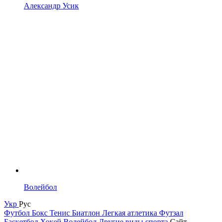
Александр Усик
Волейбол
Укр
Рус
Футбол
Бокс
Тенис
Биатлон
Легкая атлетика
Футзал
Баскетбол
Хокей
Волейбол
Другие виды спорта
Сайт