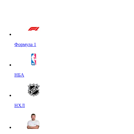
Формула 1
НБА
НХЛ