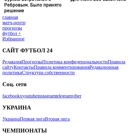
главная
матч-центр
прогнозы
футбол +
Избранное
САЙТ ФУТБОЛ 24
Редакция
Прогнозы
Политика конфиденциальности
Правила
сайту
Контакты
Правила комментирования
Редакционная
политика
Структура собственности
Соц. сети
facebook
x
youtube
instagram
telegram
viber
УКРАИНА
Украина
Первая лига
Вторая лига
ЧЕМПИОНАТЫ