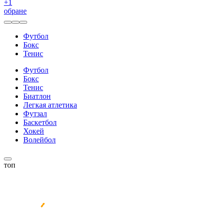
+
1
обране
Футбол
Бокс
Тенис
Футбол
Бокс
Тенис
Биатлон
Легкая атлетика
Футзал
Баскетбол
Хокей
Волейбол
топ