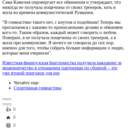
Сама Камелия опровергает все обвинения и утверждает, что
никогда не получала пощечины от своих тренеров, хоть и
жила во времена коммунистической Румынии.
"В гимнастике такого нет, с кнутом и подобным! Теперь мы
просыпаемся с какими-то прописанными делами и обвиняем
кого-то. Таким образом, каждый может говорить о любом.
Поверьте, я не получала пощечины от своих тренеров, а я
жила при коммунизме. Я ничего не говорила до сих пор,
именно для того, чтобы собрать больше информации о людях,
которые меня очернили".
Известная французская биатлонистка получила наказание за
мошенничество в отношении партнерши по сборной – это
уже второй приговор для нее
Читайте еще
:
Спортивная гимнастика
️👍
0
️🔥
0
️😄
0