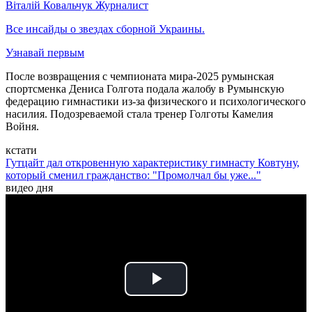
Віталій Ковальчук
Журналист
Все инсайды о звездах сборной Украины.
Узнавай первым
После возвращения с чемпионата мира-2025 румынская
спортсменка Дениса Голгота подала жалобу в Румынскую
федерацию гимнастики из-за физического и психологического
насилия. Подозреваемой стала тренер Голготы Камелия
Войня.
кстати
Гутцайт дал откровенную характеристику гимнасту Ковтуну,
который сменил гражданство: "Промолчал бы уже..."
видео дня
Play