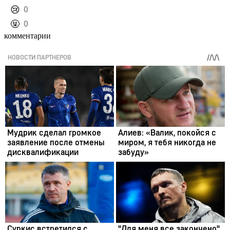
️😢
0
️🤬
0
комментарии