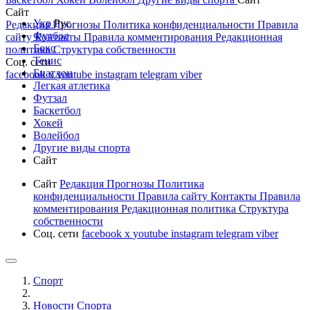
Сайт
Укр
Рус
Редакция
Прогнозы
Политика конфиденциальности
Правила
Футбол
сайту
Контакты
Правила комментирования
Редакционная
Бокс
политика
Структура собственности
Тенис
Соц. сети
Биатлон
facebook
x
youtube
instagram
telegram
viber
Легкая атлетика
Футзал
Баскетбол
Хокей
Волейбол
Другие виды спорта
Сайт
Сайт
Редакция
Прогнозы
Политика
конфиденциальности
Правила сайту
Контакты
Правила
комментирования
Редакционная политика
Структура
собственности
Соц. сети
facebook
x
youtube
instagram
telegram
viber
Спорт
Новости Cпорта