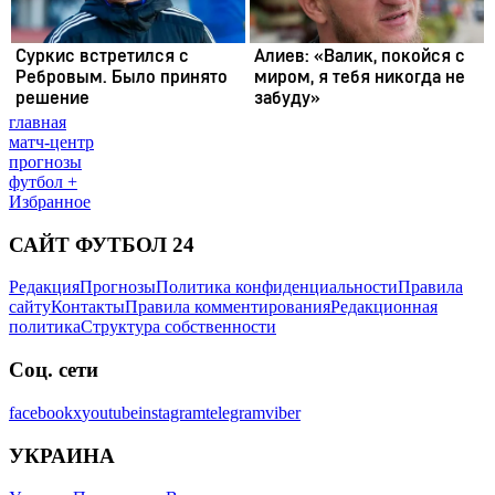
главная
матч-центр
прогнозы
футбол +
Избранное
САЙТ ФУТБОЛ 24
Редакция
Прогнозы
Политика конфиденциальности
Правила
сайту
Контакты
Правила комментирования
Редакционная
политика
Структура собственности
Соц. сети
facebook
x
youtube
instagram
telegram
viber
УКРАИНА