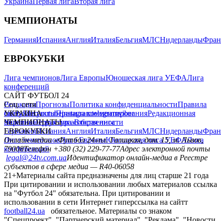
Украина
Первая лига
Вторая лига
ЧЕМПИОНАТЫ
Германия
Испания
Англия
Италия
Бельгия
МЛС
Нидерланды
Фран
ЕВРОКУБКИ
Лига чемпионов
Лига Европы
Юношеская лига УЕФА
Лига
конференций
САЙТ ФУТБОЛ 24
Редакция
Соц. сети
Прогнозы
Политика конфиденциальности
Правила
сайту
facebook
УКРАИНА
Контакты
x
youtube
Правила комментирования
instagram
telegram
viber
Редакционная
политика
Украина
ЧЕМПИОНАТЫ
Первая лига
Структура собственности
Вторая лига
Германия
ЕВРОКУБКИ
Испания
Англия
Италия
Бельгия
МЛС
Нидерланды
Фран
Лига чемпионов
Онлайн-медиа «Футбол 24»
Лига Европы
пл. Галицкая, дом. 15, м. Львов,
Юношеская лига УЕФА
Лига
конференций
79008
Телефон +380 (32) 229-77-77
Адрес электронной почты
legal@24tv.com.ua
Идентификатор онлайн-медиа в Реестре
субъектов в сфере медиа — R40-06058
21+
Материалы сайта предназначены для лиц старше 21 года
При цитировании и использовании любых материалов ссылка
на "Футбол 24" обязательна. При цитировании и
использовании в сети Интернет гиперссылка на сайтт
football24.ua
обязательное. Материалы со знаком
"Спецпроект", "Партнерский материал", "Реклама", "Новости