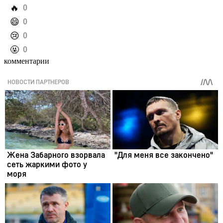
️🔥
0
️😄
0
️😢
0
️🤬
0
комментарии