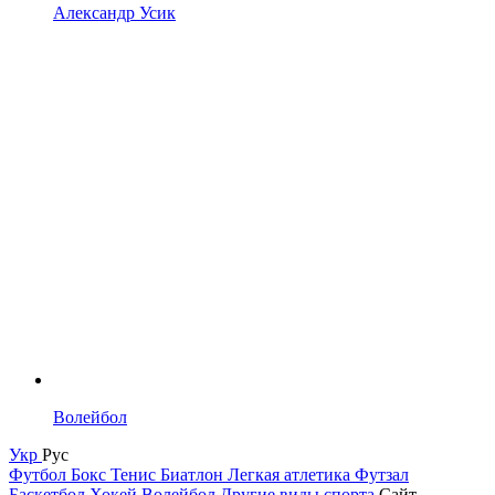
Александр Усик
Волейбол
Укр
Рус
Футбол
Бокс
Тенис
Биатлон
Легкая атлетика
Футзал
Баскетбол
Хокей
Волейбол
Другие виды спорта
Сайт