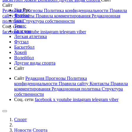
Сайт
Укр
Рус
Редакция
Прогнозы
Политика конфиденциальности
Правила
Футбол
сайту
Контакты
Правила комментирования
Редакционная
Бокс
политика
Структура собственности
Тенис
Соц. сети
Биатлон
facebook
x
youtube
instagram
telegram
viber
Легкая атлетика
Футзал
Баскетбол
Хокей
Волейбол
Другие виды спорта
Сайт
Сайт
Редакция
Прогнозы
Политика
конфиденциальности
Правила сайту
Контакты
Правила
комментирования
Редакционная политика
Структура
собственности
Соц. сети
facebook
x
youtube
instagram
telegram
viber
Спорт
Новости Cпорта