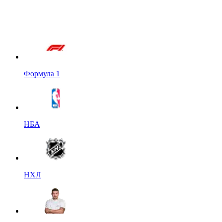
Формула 1
НБА
НХЛ