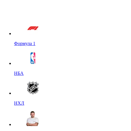
Формула 1
НБА
НХЛ