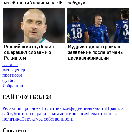
главная
матч-центр
прогнозы
футбол +
Избранное
САЙТ ФУТБОЛ 24
Редакция
Прогнозы
Политика конфиденциальности
Правила
сайту
Контакты
Правила комментирования
Редакционная
политика
Структура собственности
Соц. сети