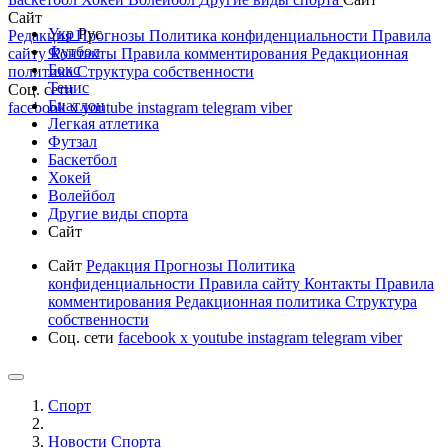
Сайт
Укр
Рус
Редакция
Прогнозы
Политика конфиденциальности
Правила
Футбол
сайту
Контакты
Правила комментирования
Редакционная
Бокс
политика
Структура собственности
Тенис
Соц. сети
Биатлон
facebook
x
youtube
instagram
telegram
viber
Легкая атлетика
Футзал
Баскетбол
Хокей
Волейбол
Другие виды спорта
Сайт
Сайт
Редакция
Прогнозы
Политика
конфиденциальности
Правила сайту
Контакты
Правила
комментирования
Редакционная политика
Структура
собственности
Соц. сети
facebook
x
youtube
instagram
telegram
viber
Спорт
Новости Cпорта