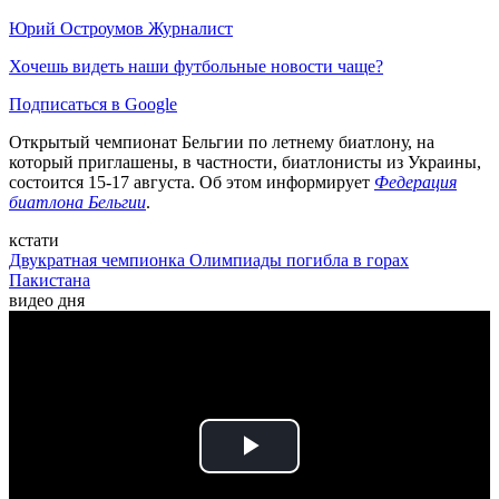
Юрий Остроумов
Журналист
Хочешь видеть наши футбольные новости чаще?
Подписаться в Google
Открытый чемпионат Бельгии по летнему биатлону, на
который приглашены, в частности, биатлонисты из Украины,
состоится 15-17 августа. Об этом информирует
Федерация
биатлона Бельгии
.
кстати
Двукратная чемпионка Олимпиады погибла в горах
Пакистана
видео дня
Play