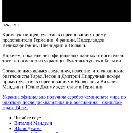
Video
реклама
Кроме украинцев, участие в соревнованиях примут
представители Германии, Франции, Нидерландов,
Великобритании, Швейцарии и Польши.
Впрочем, пока еще нет официальных данных относительно
того, кто именно из украинцев будет выступать в Бельгии.
Согласно имеющимся сведениям, известно, что украинские
биатлонисты Тарас Лесюк и Дмитрий Пидручный вскоре
примут участие в соревнованиях в Норвегии, а Виталия
Мандзин и Юлию Джиму ждет старт в Германии.
Украина официально получила серебро чемпионата мира по
биатлону после дисквалификации россиянина – пришлось
ждать 14 лет
Читайте еще
:
Виталий Мандзын
Юлия Джима