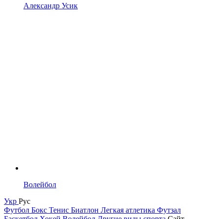
Александр Усик
Волейбол
Укр
Рус
Футбол
Бокс
Тенис
Биатлон
Легкая атлетика
Футзал
Баскетбол
Хокей
Волейбол
Другие виды спорта
Сайт