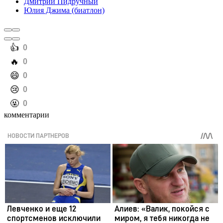
Дмитрий Пидручный
Юлия Джима (биатлон)
️👍
0
️🔥
0
️😄
0
️😢
0
️🤬
0
комментарии