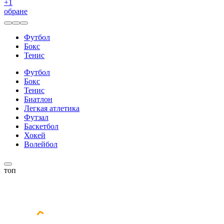
+
1
обране
Футбол
Бокс
Тенис
Футбол
Бокс
Тенис
Биатлон
Легкая атлетика
Футзал
Баскетбол
Хокей
Волейбол
топ