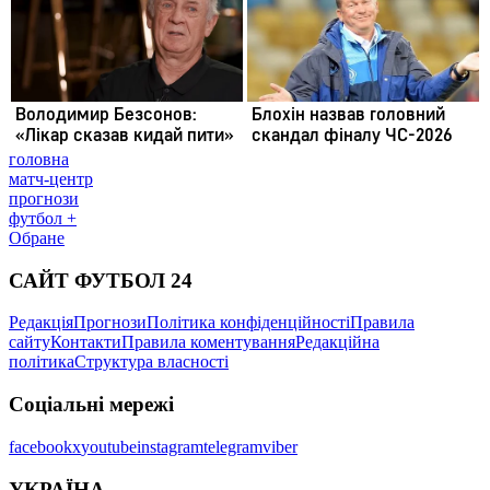
головна
матч-центр
прогнози
футбол +
Обране
САЙТ ФУТБОЛ 24
Редакція
Прогнози
Політика конфіденційності
Правила
сайту
Контакти
Правила коментування
Редакційна
політика
Структура власності
Соціальні мережі
facebook
x
youtube
instagram
telegram
viber
УКРАЇНА