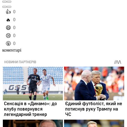
️👍
0
️🔥
0
️😄
0
️😢
0
️🤬
0
коментарі