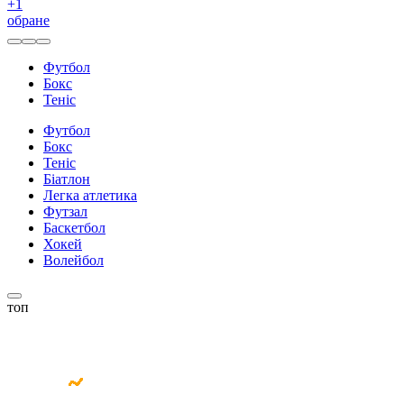
+
1
обране
Футбол
Бокс
Теніс
Футбол
Бокс
Теніс
Біатлон
Легка атлетика
Футзал
Баскетбол
Хокей
Волейбол
топ