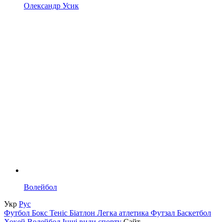
Олександр Усик
Волейбол
Укр
Рус
Футбол
Бокс
Теніс
Біатлон
Легка атлетика
Футзал
Баскетбол
Хокей
Волейбол
Інші види спорту
Сайт