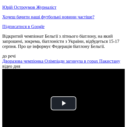
Юрій Остроумов
Журналіст
Хочеш бачити наші футбольні новини частіше?
Підписатися в Google
Відкритий чемпіонат Бельгії з літнього біатлону, на який
запрошені, зокрема, біатлоністи з України, відбудеться 15-17
серпня. Про це інформує Федерація біатлону Бельгії.
до речі
Дворазова чемпіонка Олімпіади загинула в горах Пакистану
відео дня
Play
Video