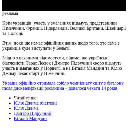
реклама
Крім українців, участь у змаганнях візьмуть представники
Німеччини, Франції, Нідерландів, Великої Британії, Швейцарії
та Польщі.
Втім, поки ще немає офіційних даних щодо того, хто саме з
українців буде виступати у Бельгії.
Згідно з наявними відомостями, відомо, що українські
біатлоністи Тарас Лесюк і Дмитро Підручний скоро візьмуть
участь в змаганнях у Норвегії, а на Віталія Мандзин та Юлію
Джиму чекає старт у Німеччині.
Україна офіційно отримала срібло чемпіонату світу з біатлону
після дискваліфікації росіянина – довелося чекати 14 років
Читайте ще
:
Юлія Джима (біатлон)
Юлія Джима
Дмитро Підручний
Віталій Мандзин