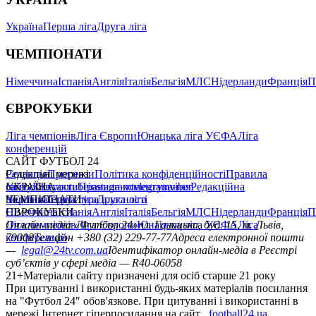
Україна
Перша ліга
Друга ліга
ЧЕМПІОНАТИ
Німеччина
Іспанія
Англія
Італія
Бельгія
МЛС
Нідерланди
Франція
П
ЄВРОКУБКИ
Ліга чемпіонів
Ліга Європи
Юнацька ліга УЄФА
Ліга
конференцій
САЙТ ФУТБОЛ 24
Редакція
Соціальні мережі
Прогнози
Політика конфіденційності
Правила
сайту
facebook
УКРАЇНА
Контакти
x
youtube
Правила коментування
instagram
telegram
viber
Редакційна
політика
Україна
ЧЕМПІОНАТИ
Перша ліга
Структура власності
Друга ліга
Німеччина
ЄВРОКУБКИ
Іспанія
Англія
Італія
Бельгія
МЛС
Нідерланди
Франція
П
Ліга чемпіонів
Онлайн-медіа «Футбол 24»
Ліга Європи
Юнацька ліга УЄФА
пл. Галицька, буд. 15, м. Львів,
Ліга
конференцій
79008
Телефон +380 (32) 229-77-77
Адреса електронної пошти
—
legal@24tv.com.ua
Ідентифікатор онлайн-медіа в Реєстрі
суб’єктів у сфері медіа — R40-06058
21+
Матеріали сайту призначені для осіб старше 21 року
При цитуванні і використанні будь-яких матеріалів посилання
на "Футбол 24" обов'язкове. При цитуванні і використанні в
мережі Інтернет гіперпосилання на сайт
football24.ua