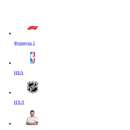
Формула 1
НБА
НХЛ