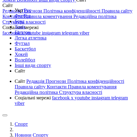
Сайт
Укр
Рус
Редакція
Прогнози
Політика конфіденційності
Правила сайту
Футбол
Контакти
Правила коментування
Редакційна політика
Бокс
Структура власності
Теніс
Соціальні мережі
Біатлон
facebook
x
youtube
instagram
telegram
viber
Легка атлетика
Футзал
Баскетбол
Хокей
Волейбол
Інші види спорту
Сайт
Сайт
Редакція
Прогнози
Політика конфіденційності
Правила сайту
Контакти
Правила коментування
Редакційна політика
Структура власності
Соціальні мережі
facebook
x
youtube
instagram
telegram
viber
Спорт
Новини Спорту