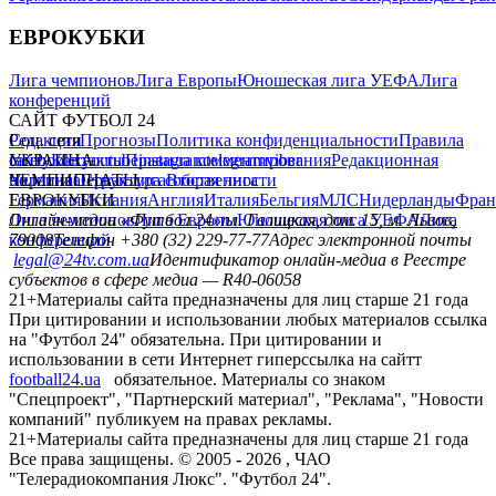
ЕВРОКУБКИ
Лига чемпионов
Лига Европы
Юношеская лига УЕФА
Лига
конференций
САЙТ ФУТБОЛ 24
Редакция
Соц. сети
Прогнозы
Политика конфиденциальности
Правила
сайту
facebook
УКРАИНА
Контакты
x
youtube
Правила комментирования
instagram
telegram
viber
Редакционная
политика
Украина
ЧЕМПИОНАТЫ
Первая лига
Структура собственности
Вторая лига
Германия
ЕВРОКУБКИ
Испания
Англия
Италия
Бельгия
МЛС
Нидерланды
Фран
Лига чемпионов
Онлайн-медиа «Футбол 24»
Лига Европы
пл. Галицкая, дом. 15, м. Львов,
Юношеская лига УЕФА
Лига
конференций
79008
Телефон +380 (32) 229-77-77
Адрес электронной почты
legal@24tv.com.ua
Идентификатор онлайн-медиа в Реестре
субъектов в сфере медиа — R40-06058
21+
Материалы сайта предназначены для лиц старше 21 года
При цитировании и использовании любых материалов ссылка
на "Футбол 24" обязательна. При цитировании и
использовании в сети Интернет гиперссылка на сайтт
football24.ua
обязательное. Материалы со знаком
"Спецпроект", "Партнерский материал", "Реклама", "Новости
компаний" публикуем на правах рекламы.
21+
Материалы сайта предназначены для лиц старше 21 года
Все права защищены. © 2005 -
2026
, ЧАО
"Телерадиокомпания Люкс". "Футбол 24".