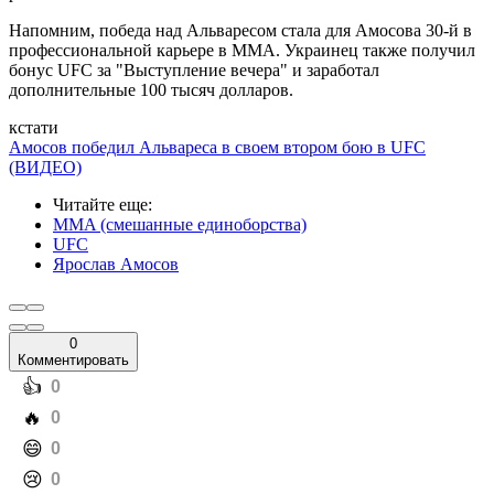
Напомним, победа над Альваресом стала для Амосова 30-й в
профессиональной карьере в ММА. Украинец также получил
бонус UFC за "Выступление вечера" и заработал
дополнительные 100 тысяч долларов.
кстати
Амосов победил Альвареса в своем втором бою в UFC
(ВИДЕО)
Читайте еще
:
MMA (смешанные единоборства)
UFC
Ярослав Амосов
0
Комментировать
️👍
0
️🔥
0
️😄
0
️😢
0