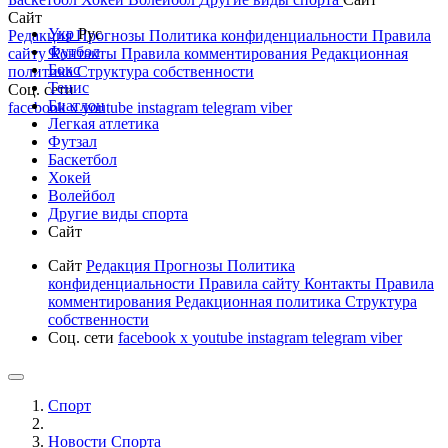
Сайт
Укр
Рус
Редакция
Прогнозы
Политика конфиденциальности
Правила
Футбол
сайту
Контакты
Правила комментирования
Редакционная
Бокс
политика
Структура собственности
Тенис
Соц. сети
Биатлон
facebook
x
youtube
instagram
telegram
viber
Легкая атлетика
Футзал
Баскетбол
Хокей
Волейбол
Другие виды спорта
Сайт
Сайт
Редакция
Прогнозы
Политика
конфиденциальности
Правила сайту
Контакты
Правила
комментирования
Редакционная политика
Структура
собственности
Соц. сети
facebook
x
youtube
instagram
telegram
viber
Спорт
Новости Cпорта