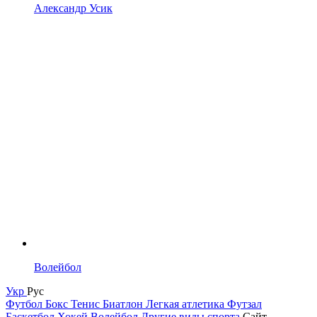
Александр Усик
Волейбол
Укр
Рус
Футбол
Бокс
Тенис
Биатлон
Легкая атлетика
Футзал
Баскетбол
Хокей
Волейбол
Другие виды спорта
Сайт