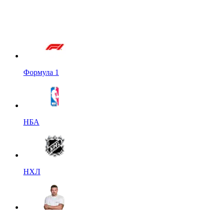
Формула 1
НБА
НХЛ