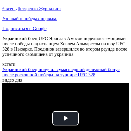
Євген Дігтяренко
Журналист
Узнавай о победах первым.
Подписаться в Google
Украинский боец UFC Ярослав Амосов поделился эмоциями
после победы над испанцем Хоэлем Альваресом на шоу UFC
328 в Ньюарке. Поединок завершился во втором раунде после
успешного сабмишена от украинца.
кстати
Украинский боец получил сумасшедший денежный бонус
после роскошной победы на турнире UFC 328
видео дня
Play