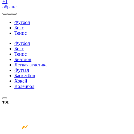
+
1
обране
Футбол
Бокс
Тенис
Футбол
Бокс
Тенис
Биатлон
Легкая атлетика
Футзал
Баскетбол
Хокей
Волейбол
топ