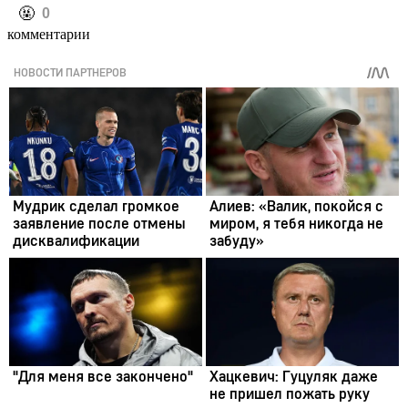
️🤬
0
комментарии