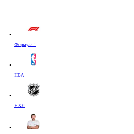
Формула 1
НБА
НХЛ