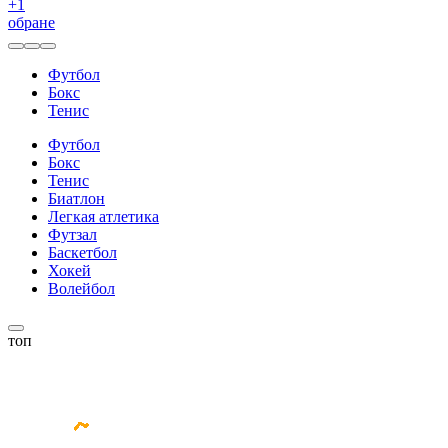
+
1
обране
Футбол
Бокс
Тенис
Футбол
Бокс
Тенис
Биатлон
Легкая атлетика
Футзал
Баскетбол
Хокей
Волейбол
топ