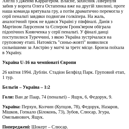
Англії з Джеймі Каррагером. Власне, захисник Ліверпуля
забив у ворота Олега Остапенка вже на другій хвилині, проте
наша команда врятувала гру, а потім драматично перемогла у
серії пенальті завдяки подвигам голкіпера. На жаль,
аналогічний трюк не вдався Україні у півфіналі. Данія з
Мартіном Лаурсеном та Єспером Гронк'яером обіграла
підопічних Киянченка у серії пенальті. У фіналі данці
поступилися Туреччині, з якою Україна зустрічалася на
груповому етапі. Натомість "синьо-жовті" виявилися
сильнішими за Австрію у матчі за третє місце. Бронза поїхала
в Україну.
Україна U-16 на чемпіонаті Європи
26 квітня 1994. Дублін. Стадіон Белфілд Парк. Груповий етап,
1 тур.
Бельгія – Україна – 1:2
Голи:
Ван де Паар, 74 (пенальті) – Ящук, 6, Федорук, 9.
Україна:
Перхун, Колчин (Купцов, 78), Федорук, Назаров,
Мішков, Гопкало (Білоконь, 73), Зубов, Слюсар, Згура,
Омельянович, Ящук.
Попереджені:
Шокерт – Слюсар.