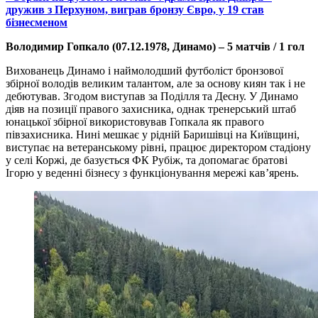
дружив з Перхуном, виграв бронзу Євро, у 19 став
бізнесменом
Володимир Гопкало (07.12.1978, Динамо) – 5 матчів / 1 гол
Вихованець Динамо і наймолодший футболіст бронзової
збірної володів великим талантом, але за основу киян так і не
дебютував. Згодом виступав за Поділля та Десну. У Динамо
діяв на позиції правого захисника, однак тренерський штаб
юнацької збірної використовував Гопкала як правого
півзахисника. Нині мешкає у рідній Баришівці на Київщині,
виступає на ветеранському рівні, працює директором стадіону
у селі Коржі, де базується ФК Рубіж, та допомагає братові
Ігорю у веденні бізнесу з функціонування мережі кав’ярень.