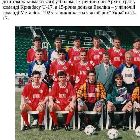
діти також займаються футболом: 17-річний син Архип грає у
команді Кривбасу U-17, а 15-річна донька Евеліна – у жіночій
команді Металіста 1925 та викликається до збірної України U-
17.