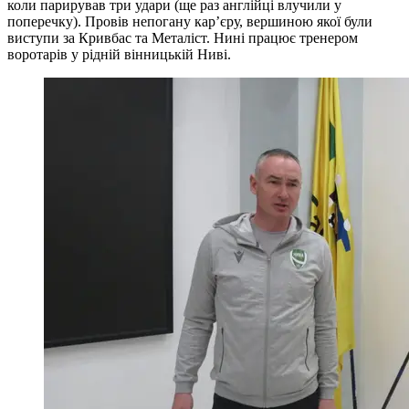
коли парирував три удари (ще раз англійці влучили у
поперечку). Провів непогану кар’єру, вершиною якої були
виступи за Кривбас та Металіст. Нині працює тренером
воротарів у рідній вінницькій Ниві.