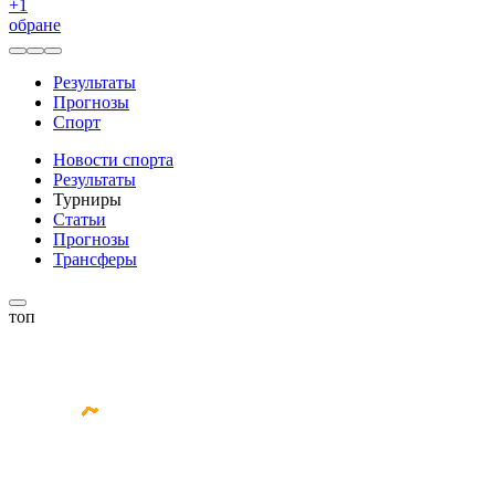
+
1
обране
Результаты
Прогнозы
Спорт
Новости спорта
Результаты
Турниры
Статьи
Прогнозы
Трансферы
топ