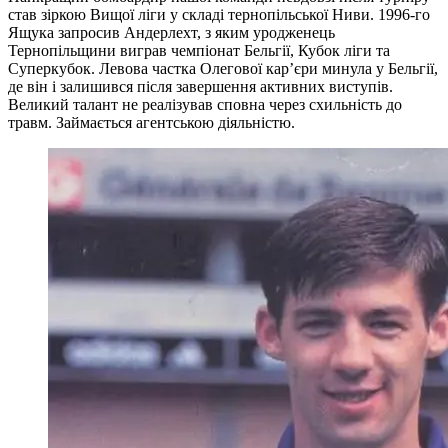
став зіркою Вищої ліги у складі тернопільської Ниви. 1996-го
Ящука запросив Андерлехт, з яким уродженець
Тернопільщини виграв чемпіонат Бельгії, Кубок ліги та
Суперкубок. Левова частка Олегової кар’єри минула у Бельгії,
де він і залишився після завершення активних виступів.
Великий талант не реалізував сповна через схильність до
травм. Займається агентською діяльністю.