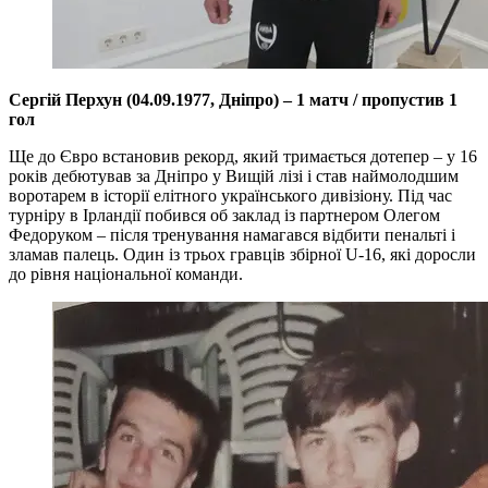
Сергій Перхун (04.09.1977, Дніпро) – 1 матч / пропустив 1
гол
Ще до Євро встановив рекорд, який тримається дотепер – у 16
років дебютував за Дніпро у Вищій лізі і став наймолодшим
воротарем в історії елітного українського дивізіону. Під час
турніру в Ірландії побився об заклад із партнером Олегом
Федоруком – після тренування намагався відбити пенальті і
зламав палець. Один із трьох гравців збірної U-16, які доросли
до рівня національної команди.