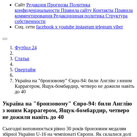
Сайт
Редакция
Прогнозы
Политика
конфиденциальности
Правила сайту
Контакты
Правила
комментирования
Редакционная политика
Структура
собственности
Соц. сети
facebook
x
youtube
instagram
telegram
viber
Футбол 24
Статьи
Овертайм
Україна на "бронзовому" Євро-94: били Англію з юним
Каррагером, Ящук-бомбардир, четверо не дожили навіть
до 40
Україна на "бронзовому" Євро-94: били Англію
з юним Каррагером, Ящук-бомбардир, четверо
не дожили навіть до 40
Сьогодні виповнюється рівно 30 років бронзовим медалям
збірної України U-16 на чемпіонаті Європи. Як склалися долі