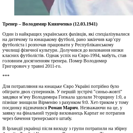
Тренер – Володимир Киянченко (12.03.1941)
Один із найкращих українських фахівців, які спеціалізувалися
на дитячому та юнацькому футболі, рано закінчив кар’єру
футболіста і розпочав працювати у Республіканському
училищі фізичної культури. Долучився до виховання низки
класних футболістів. Однак успіх на Євро-1994, мабуть, став
головним досягненням тренера. Помер Володимир
Григорович у травні 2011-го.
***
Для потрапляння на юнацьке Євро Україні потрібно було
обіграти двох суперників. У першій зустрічі "синьо-жовті"
завдяки м’ячу Володимира Гопкала здолали Угорщину 1:0, а
пізніше знищили Вірменію з рахунком 9:0. Хет-триком у тому
поєдинку відзначився
Роман Марич
. Незважаючи на це, у
заявку на фінальний турнір вихованець Карпат не потрапив
через бачення тренерського штабу.
В Ірландії українці після виходу з групи потрапили на збірну