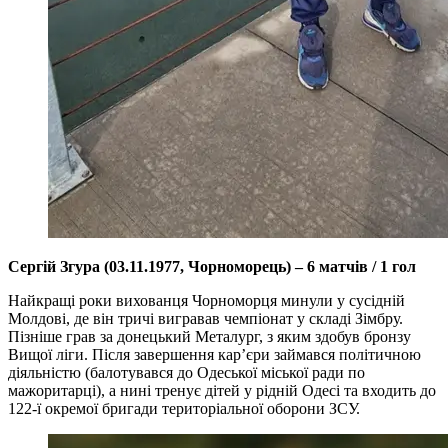
Сергій Згура (03.11.1977, Чорноморець) – 6 матчів / 1 гол
Найкращі роки вихованця Чорноморця минули у сусідній
Молдові, де він тричі вигравав чемпіонат у складі Зімбру.
Пізніше грав за донецький Металург, з яким здобув бронзу
Вищої ліги. Після завершення кар’єри займався політичною
діяльністю (балотувався до Одеської міської ради по
мажоритарці), а нині тренує дітей у рідній Одесі та входить до
122-ї окремої бригади територіальної оборони ЗСУ.