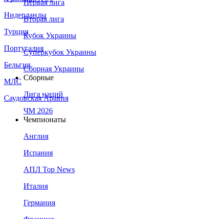
Первая лига
Нидерланды
Вторая лига
Турция
Кубок Украины
Португалия
Суперкубок Украины
Бельгия
Сборная Украины
Сборные
МЛС
Лига наций
Саудовская Аравия
ЧМ 2026
Чемпионаты
Англия
Испания
АПЛ Top News
Италия
Германия