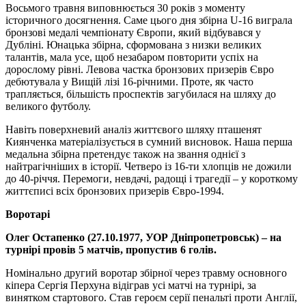
Восьмого травня виповнюється 30 років з моменту
історичного досягнення. Саме цього дня збірна U-16 виграла
бронзові медалі чемпіонату Європи, який відбувався у
Дубліні. Юнацька збірна, сформована з низки великих
талантів, мала усе, щоб незабаром повторити успіх на
дорослому рівні. Левова частка бронзових призерів Євро
дебютувала у Вищій лізі 16-річними. Проте, як часто
трапляється, більшість проспектів загубилася на шляху до
великого футболу.
Навіть поверхневий аналіз життєвого шляху пташенят
Киянченка матеріалізується в сумний висновок. Наша перша
медальна збірна претендує також на звання однієї з
найтрагічніших в історії. Четверо із 16-ти хлопців не дожили
до 40-річчя. Перемоги, невдачі, радощі і трагедії – у короткому
життєписі всіх бронзових призерів Євро-1994.
Воротарі
Олег Остапенко (27.10.1977, УОР Дніпропетровськ) – на
турнірі провів 5 матчів, пропустив 6 голів.
Номінально другий воротар збірної через травму основного
кіпера Сергія Перхуна відіграв усі матчі на турнірі, за
винятком стартового. Став героєм серії пенальті проти Англії,