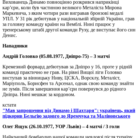
Вихованець Динамо повноцінно розкрився наприкінці
кар’єри, коли був частиною великого Металіста Мирона
Маркевича, з яким чотири рази вигравав бронзові медалі
УПЛ. У 31 рік дебютував у національній збірній України, грав
за головну команду країни на Вемблі. Нині працює у
тренерському штабі другої команди Руху, де виступає його син
Денис.
Нападники
Андрій Головко (05.08.1977, Дніпро-75) – 3 матчі
Кремезний форвард дебютував за Дніпро у 16, проте у рідній
команді практично не грав. На рівні Вищої ліги Головко
виступав за вінницьку Ниву, ЦСКА, Ворсклу, Металіст,
Маріуполь, Борисфен та Арсенал, однак свою команду знайти
не зумів. Після завершення кар’єри повернувся до рідного
Дніпра. Нині мешкає за кордоном.
кстати
"Мав запрошення від Динамо і Шахтаря": українець, який
підкорив Бельгію задовго до Яремчука та Маліновського
Олег Ящук (26.10.1977, УОР Львів) – 4 матчі / 3 голи
Найкращий бомбардир нашої команди невдовзі після турніру