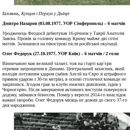
Білоконь, Купцов і Перхун у Дніпрі
Дмитро Назаров (03.08.1977, УОР Сімферополь) – 6 матчів
Уродженець Феодосії дебютував 16-річним у Таврії Анатолія
Заяєва. Провів за головну команду Криму майже дві сотні
матчів. Залишився на півострові після російської окупації.
Олег Федорук (27.10.1977, УОР Київ) – 6 матчів / 2 голи
Вінничанин мав великий талант, тож на старті кар’єри
отримав запрошення в Динамо. Центральний захисник, який
володів потужним ударом (забив Англії на Євро зі штрафного
прямим ударом з 30-ти метрів), в основі столичної команди не
закріпився. Згодом грав за клуби нижчих дивізіонів, їздив у
Чорногорію. Після завершення активних виступів повернувся
додому, займався бізнесом. Помер у вересні 2014-го внаслідок
важкої хвороби. Олег Федорук місяць не дожив до свого 37-го
дня народження.