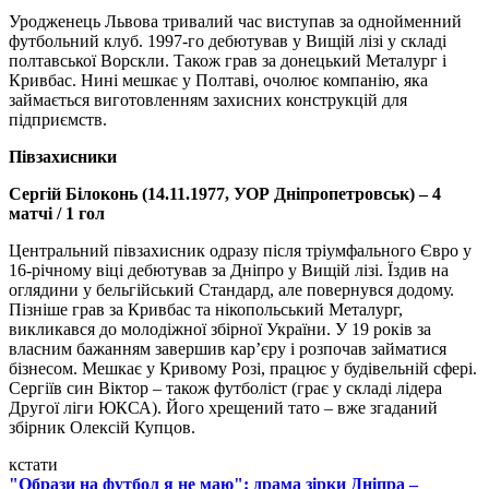
Уродженець Львова тривалий час виступав за однойменний
футбольний клуб. 1997-го дебютував у Вищій лізі у складі
полтавської Ворскли. Також грав за донецький Металург і
Кривбас. Нині мешкає у Полтаві, очолює компанію, яка
займається виготовленням захисних конструкцій для
підприємств.
Півзахисники
Сергій Білоконь (14.11.1977, УОР Дніпропетровськ) – 4
матчі / 1 гол
Центральний півзахисник одразу після тріумфального Євро у
16-річному віці дебютував за Дніпро у Вищій лізі. Їздив на
оглядини у бельгійський Стандард, але повернувся додому.
Пізніше грав за Кривбас та нікопольський Металург,
викликався до молодіжної збірної України. У 19 років за
власним бажанням завершив кар’єру і розпочав займатися
бізнесом. Мешкає у Кривому Розі, працює у будівельній сфері.
Сергіїв син Віктор – також футболіст (грає у складі лідера
Другої ліги ЮКСА). Його хрещений тато – вже згаданий
збірник Олексій Купцов.
кстати
"Образи на футбол я не маю": драма зірки Дніпра –