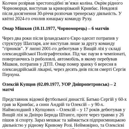
Колчин розірвав хрестоподібні зв’язки коліна. Окрім рідного
Чорноморця, виступав за криворізький Кривбас. Невдовзі
після досягнення 30-річчя розпочав тренерську діяльність. У
квітні 2024-го очолив юнацьку команду Руху.
Омар Мішков (10.11.1977, Чорноморець) – 6 матчів
Через два роки після ірландського Євро одесит потрапив у
структуру Шахтаря, але виступав лише за другу команду
"гірників". У липні 2001-го дебютував у Вищій лізі у складі
олександрійської Поліграфтехніки. Під час паузи в чемпіонаті,
повертаючись із риболовлі, автомобіль, в якому перебував
Мішков, потрапив у ДТП. Омар помер зранку 6 вересня в
олександрійській лікарні, через десять днів після смерті Сергія
Перхуна.
Олексій Купцов (02.09.1977, УОР Дніпропетровськ) – 2
матчі
Представник відомої футбольної династії. Батько Сергій у 60-х
грав за Кривбас, а сини Андрій та Олексій – у 90-х.
Наймолодший з Купцових – Олексій – у 17 років дебютував у
Вищій лізі за Дніпро Бернда Штанге, проте через травми у 26
пішов зі спорту. Зараз мешкає та займається підприємницькою
діяльністю у рідному Кривому Розі. Неймовірно, та Олексієві