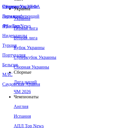
Сборная Украины
Италия
Суперкубок УЕФА
Украина
Германия
Лига конференций
Украина
Франция
ЛЧ - Top News
Первая лига
Нидерланды
Вторая лига
Турция
Кубок Украины
Португалия
Суперкубок Украины
Бельгия
Сборная Украины
Сборные
МЛС
Лига наций
Саудовская Аравия
ЧМ 2026
Чемпионаты
Англия
Испания
АПЛ Top News