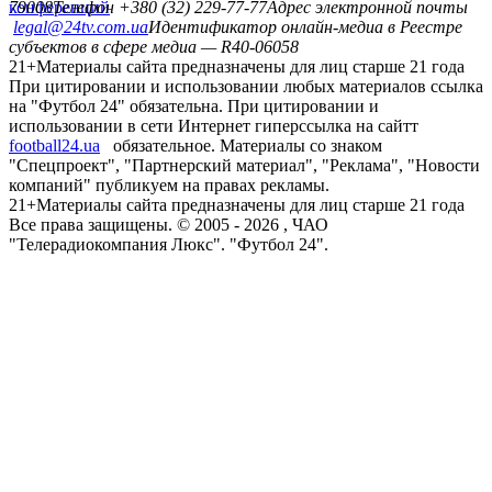
конференций
79008
Телефон +380 (32) 229-77-77
Адрес электронной почты
legal@24tv.com.ua
Идентификатор онлайн-медиа в Реестре
субъектов в сфере медиа — R40-06058
21+
Материалы сайта предназначены для лиц старше 21 года
При цитировании и использовании любых материалов ссылка
на "Футбол 24" обязательна. При цитировании и
использовании в сети Интернет гиперссылка на сайтт
football24.ua
обязательное. Материалы со знаком
"Спецпроект", "Партнерский материал", "Реклама", "Новости
компаний" публикуем на правах рекламы.
21+
Материалы сайта предназначены для лиц старше 21 года
Все права защищены. © 2005 -
2026
, ЧАО
"Телерадиокомпания Люкс". "Футбол 24".