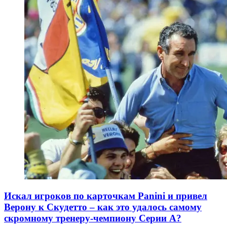
Искал игроков по карточкам Panini и привел
Верону к Скудетто – как это удалось самому
скромному тренеру-чемпиону Серии А?