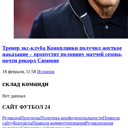
Тренер экс-клуба Коноплянки получил жесткое
наказание – пропустит половину матчей сезона,
почти рекорд Симеоне
18 февраля, 11:58
Испания
склад команди
Нет данных
САЙТ ФУТБОЛ 24
Редакция
Прогнозы
Политика конфиденциальности
Правила
сайту
Контакты
Правила комментирования
Редакционная