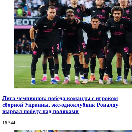
Лига чемпионов: победа команды с игроком
сборной Украины, экс-одноклубник Роналду
вырвал победу над поляками
16 544