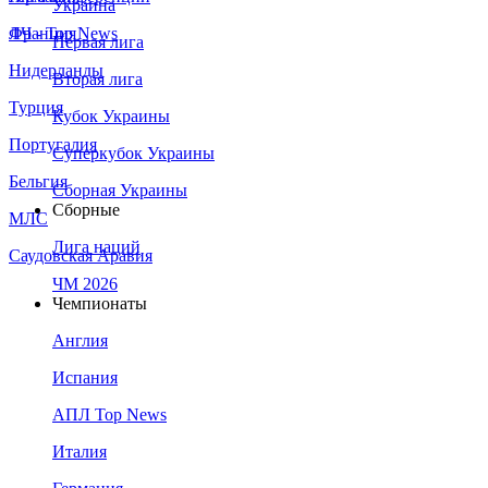
Украина
Франция
ЛЧ - Top News
Первая лига
Нидерланды
Вторая лига
Турция
Кубок Украины
Португалия
Суперкубок Украины
Бельгия
Сборная Украины
Сборные
МЛС
Лига наций
Саудовская Аравия
ЧМ 2026
Чемпионаты
Англия
Испания
АПЛ Top News
Италия