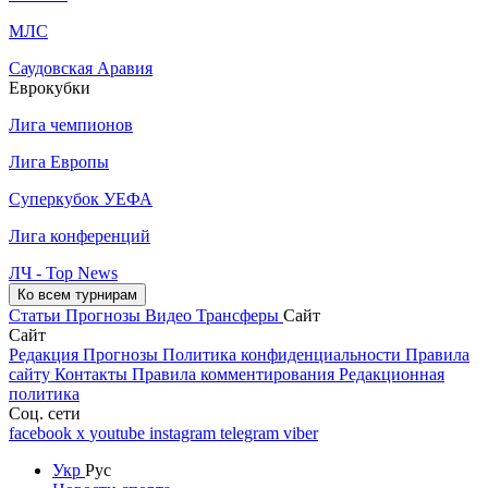
МЛС
Саудовская Аравия
Еврокубки
Лига чемпионов
Лига Европы
Суперкубок УЕФА
Лига конференций
ЛЧ - Top News
Ко всем турнирам
Статьи
Прогнозы
Видео
Трансферы
Сайт
Сайт
Редакция
Прогнозы
Политика конфиденциальности
Правила
сайту
Контакты
Правила комментирования
Редакционная
политика
Соц. сети
facebook
x
youtube
instagram
telegram
viber
Укр
Рус