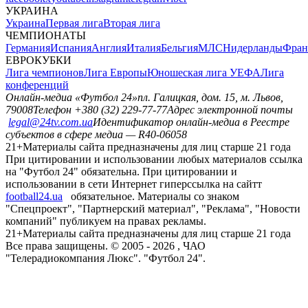
УКРАИНА
Украина
Первая лига
Вторая лига
ЧЕМПИОНАТЫ
Германия
Испания
Англия
Италия
Бельгия
МЛС
Нидерланды
Фран
ЕВРОКУБКИ
Лига чемпионов
Лига Европы
Юношеская лига УЕФА
Лига
конференций
Онлайн-медиа «Футбол 24»
пл. Галицкая, дом. 15, м. Львов,
79008
Телефон +380 (32) 229-77-77
Адрес электронной почты
legal@24tv.com.ua
Идентификатор онлайн-медиа в Реестре
субъектов в сфере медиа — R40-06058
21+
Материалы сайта предназначены для лиц старше 21 года
При цитировании и использовании любых материалов ссылка
на "Футбол 24" обязательна. При цитировании и
использовании в сети Интернет гиперссылка на сайтт
football24.ua
обязательное. Материалы со знаком
"Спецпроект", "Партнерский материал", "Реклама", "Новости
компаний" публикуем на правах рекламы.
21+
Материалы сайта предназначены для лиц старше 21 года
Все права защищены. © 2005 -
2026
, ЧАО
"Телерадиокомпания Люкс". "Футбол 24".