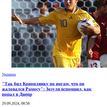
Украина
"Так бил Коноплянку по ногам, что он
жаловался Рамосу": Зозуля вспомнил, как
попал в Днепр
29.09.2024, 08:58