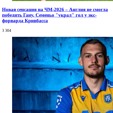
Новая сенсация на ЧМ-2026 – Англия не смогла
победить Гану, Семеньо "украл" гол у экс-
форварда Кривбасса
3 304