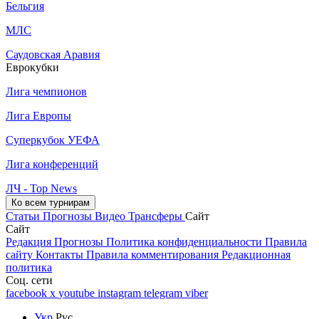
Бельгия
МЛС
Саудовская Аравия
Еврокубки
Лига чемпионов
Лига Европы
Суперкубок УЕФА
Лига конференций
ЛЧ - Top News
Ко всем турнирам
Статьи
Прогнозы
Видео
Трансферы
Сайт
Сайт
Редакция
Прогнозы
Политика конфиденциальности
Правила
сайту
Контакты
Правила комментирования
Редакционная
политика
Соц. сети
facebook
x
youtube
instagram
telegram
viber
Укр
Рус