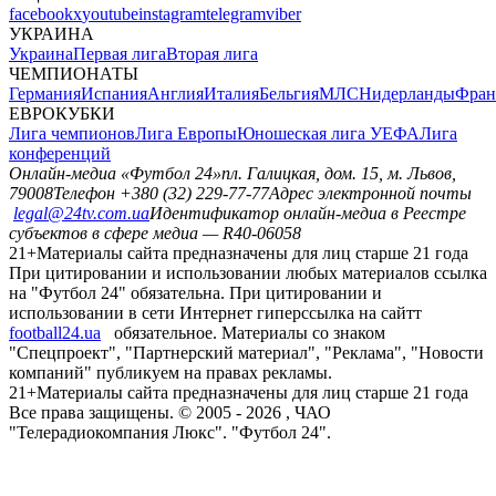
facebook
x
youtube
instagram
telegram
viber
УКРАИНА
Украина
Первая лига
Вторая лига
ЧЕМПИОНАТЫ
Германия
Испания
Англия
Италия
Бельгия
МЛС
Нидерланды
Фран
ЕВРОКУБКИ
Лига чемпионов
Лига Европы
Юношеская лига УЕФА
Лига
конференций
Онлайн-медиа «Футбол 24»
пл. Галицкая, дом. 15, м. Львов,
79008
Телефон +380 (32) 229-77-77
Адрес электронной почты
legal@24tv.com.ua
Идентификатор онлайн-медиа в Реестре
субъектов в сфере медиа — R40-06058
21+
Материалы сайта предназначены для лиц старше 21 года
При цитировании и использовании любых материалов ссылка
на "Футбол 24" обязательна. При цитировании и
использовании в сети Интернет гиперссылка на сайтт
football24.ua
обязательное. Материалы со знаком
"Спецпроект", "Партнерский материал", "Реклама", "Новости
компаний" публикуем на правах рекламы.
21+
Материалы сайта предназначены для лиц старше 21 года
Все права защищены. © 2005 -
2026
, ЧАО
"Телерадиокомпания Люкс". "Футбол 24".