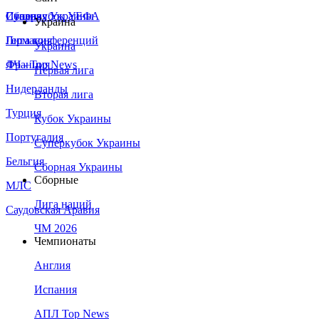
Сборная Украины
Италия
Суперкубок УЕФА
Украина
Германия
Лига конференций
Украина
Франция
ЛЧ - Top News
Первая лига
Нидерланды
Вторая лига
Турция
Кубок Украины
Португалия
Суперкубок Украины
Бельгия
Сборная Украины
Сборные
МЛС
Лига наций
Саудовская Аравия
ЧМ 2026
Чемпионаты
Англия
Испания
АПЛ Top News