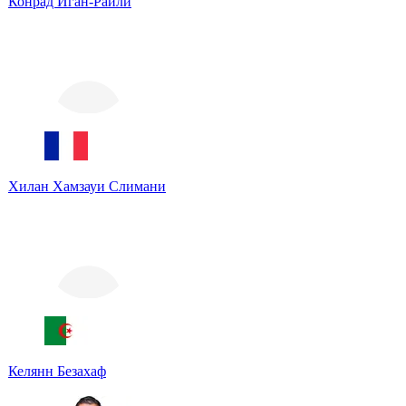
Конрад Иган-Райли
Хилан Хамзауи Слимани
Келянн Безахаф