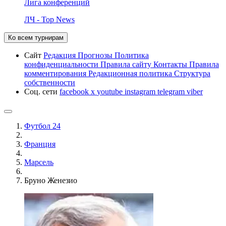
Лига конференций
ЛЧ - Top News
Ко всем турнирам
Сайт
Редакция
Прогнозы
Политика
конфиденциальности
Правила сайту
Контакты
Правила
комментирования
Редакционная политика
Структура
собственности
Соц. сети
facebook
x
youtube
instagram
telegram
viber
Футбол 24
Франция
Марсель
Бруно Женезио