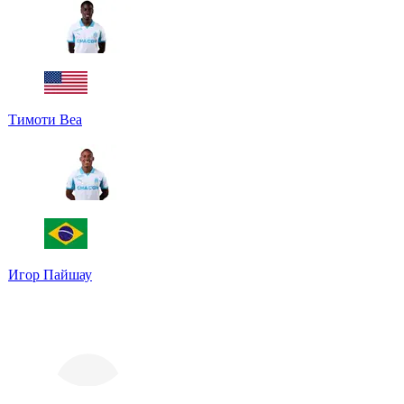
Тимоти Веа
Игор Пайшау