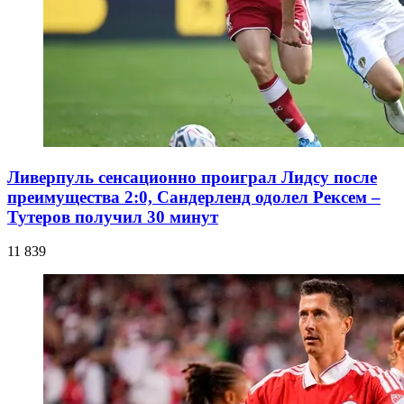
Ливерпуль сенсационно проиграл Лидсу после
преимущества 2:0, Сандерленд одолел Рексем –
Тутеров получил 30 минут
11 839