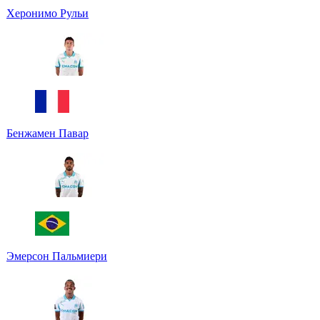
Херонимо Рульи
Бенжамен Павар
Эмерсон Пальмиери