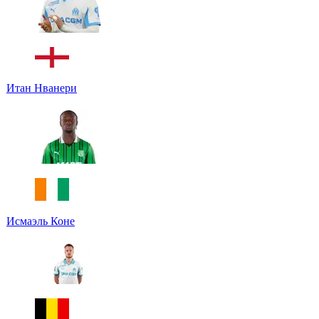
Итан Нванери
Исмаэль Коне