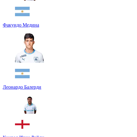
Факундо Медина
Леонардо Балерди