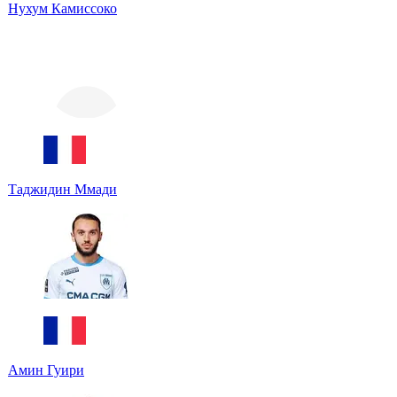
Нухум Камиссоко
Таджидин Ммади
Амин Гуири