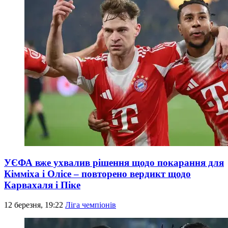
УЄФА вже ухвалив рішення щодо покарання для
Кімміха і Олісе – повторено вердикт щодо
Карвахаля і Піке
12 березня, 19:22
Ліга чемпіонів