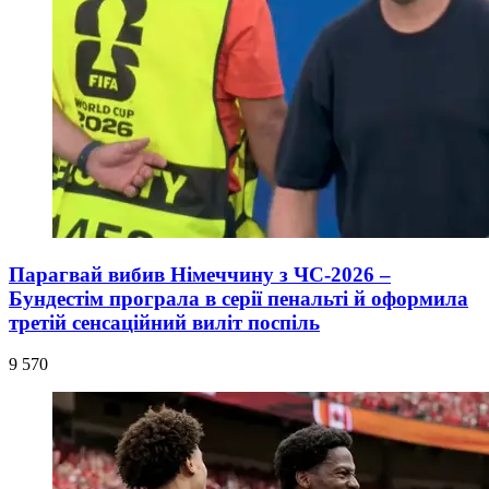
Парагвай вибив Німеччину з ЧС-2026 –
Бундестім програла в серії пенальті й оформила
третій сенсаційний виліт поспіль
9 570