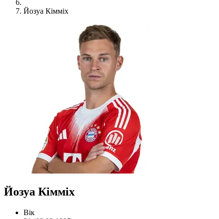
Йозуа Кімміх
Йозуа Кімміх
Вік