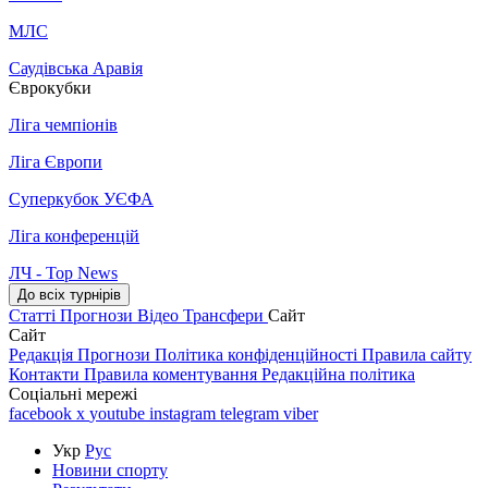
МЛС
Саудівська Аравія
Єврокубки
Ліга чемпіонів
Ліга Європи
Суперкубок УЄФА
Ліга конференцій
ЛЧ - Top News
До всіх турнірів
Статті
Прогнози
Відео
Трансфери
Сайт
Сайт
Редакція
Прогнози
Політика конфіденційності
Правила сайту
Контакти
Правила коментування
Редакційна політика
Соціальні мережі
facebook
x
youtube
instagram
telegram
viber
Укр
Рус
Новини спорту