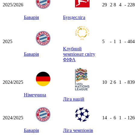
2025/2026
29
2
8
4
-
22
Баварія
Бундесліга
2025
5
-
1
1
-
40
Клубний
Баварія
чемпіонат світу
ФІФА
2024/2025
10
2
6
1
-
83
Німеччина
Ліга націй
2024/2025
14
-
6
1
-
12
Баварія
Ліга чемпіонів