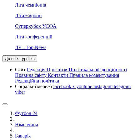
Ліга чемпіонів
Ліга Європи
Суперкубок УЄФА
Ліга конференцій
ЛЧ - Top News
До всіх турнірів
Сайт
Редакція
Прогнози
Політика конфіденційності
Правила сайту
Контакти
Правила коментування
Редакційна політика
Соціальні мережі
facebook
x
youtube
instagram
telegram
viber
Футбол 24
Німеччина
Баварія