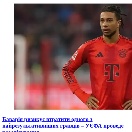
Баварія ризикує втратити одного з
найрезультативніших гравців – УЄФА проведе