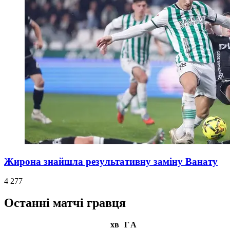
Жирона знайшла результативну заміну Ванату
4 277
Останні матчі гравця
хв
Г
А