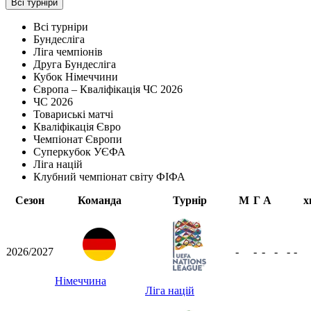
Всі турніри
Всі турніри
Бундесліга
Ліга чемпіонів
Друга Бундесліга
Кубок Німеччини
Європа – Кваліфікація ЧС 2026
ЧС 2026
Товариські матчі
Кваліфікація Євро
Чемпіонат Європи
Суперкубок УЄФА
Ліга націй
Клубний чемпіонат світу ФІФА
Сезон
Команда
Турнір
М
Г
А
х
2026/2027
-
-
-
-
-
-
Німеччина
Ліга націй