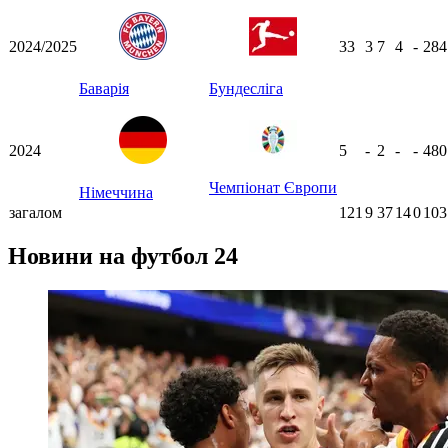
2024/2025
33
3
7
4
-
28
Баварія
Бундесліга
2024
5
-
2
-
-
48
Чемпіонат Європи
Німеччина
загалом
121
9
37
14
0
103
Новини на футбол 24