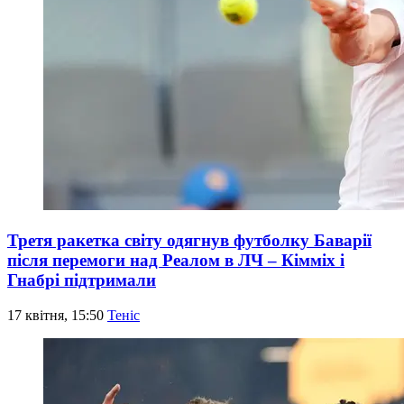
Третя ракетка світу одягнув футболку Баварії
після перемоги над Реалом в ЛЧ – Кімміх і
Гнабрі підтримали
17 квітня, 15:50
Теніс