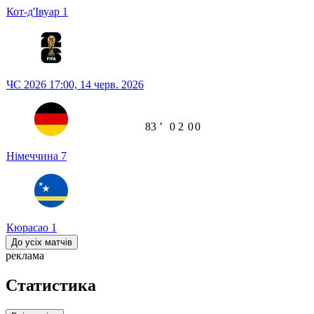
Кот-д'Івуар
1
ЧС 2026
17:00,
14 черв. 2026
83
ʼ
0
2
0
0
Німеччина
7
Кюрасао
1
До усіх матчів
реклама
Статистика