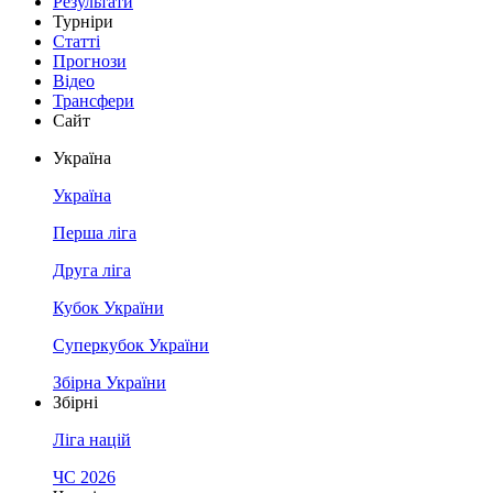
Результати
Турніри
Статті
Прогнози
Відео
Трансфери
Сайт
Україна
Україна
Перша ліга
Друга ліга
Кубок України
Суперкубок України
Збірна України
Збірні
Ліга націй
ЧС 2026