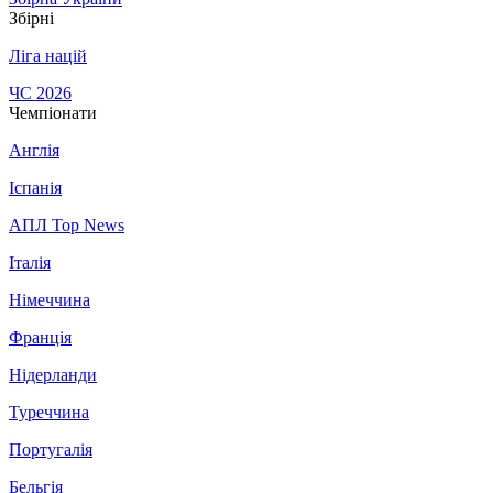
Збірні
Ліга націй
ЧС 2026
Чемпіонати
Англія
Іспанія
АПЛ Top News
Італія
Німеччина
Франція
Нідерланди
Туреччина
Португалія
Бельгія