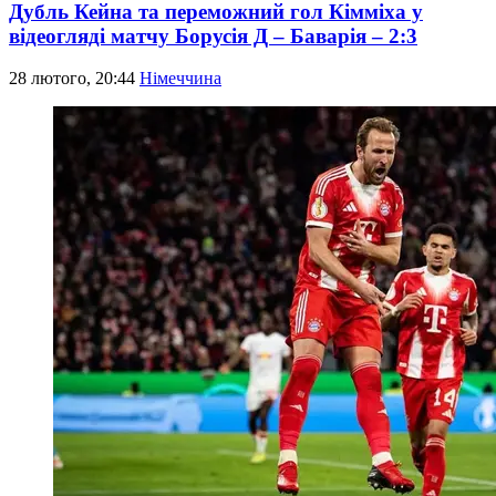
Дубль Кейна та переможний гол Кімміха у
відеогляді матчу Борусія Д – Баварія – 2:3
28 лютого, 20:44
Німеччина