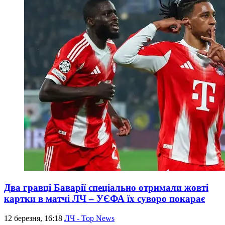
Два гравці Баварії спеціально отримали жовті
картки в матчі ЛЧ – УЄФА їх суворо покарає
12 березня, 16:18
ЛЧ - Top News