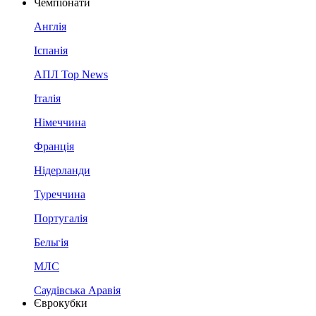
Чемпіонати
Англія
Іспанія
АПЛ Top News
Італія
Німеччина
Франція
Нідерланди
Туреччина
Португалія
Бельгія
МЛС
Саудівська Аравія
Єврокубки