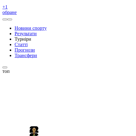
+
1
обране
Новини спорту
Результати
Турніри
Статті
Прогнози
Трансфери
топ