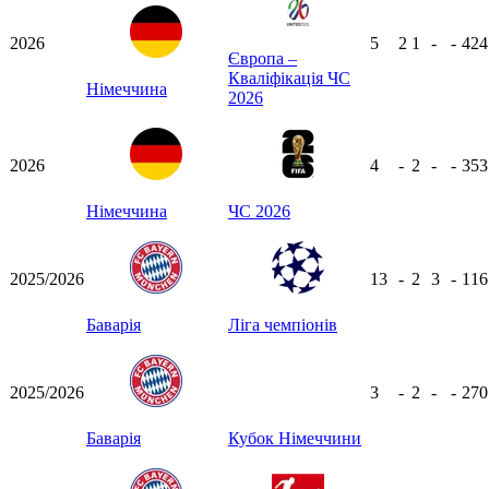
2026
5
2
1
-
-
42
Європа –
Кваліфікація ЧС
Німеччина
2026
2026
4
-
2
-
-
35
Німеччина
ЧС 2026
2025/2026
13
-
2
3
-
11
Баварія
Ліга чемпіонів
2025/2026
3
-
2
-
-
27
Баварія
Кубок Німеччини