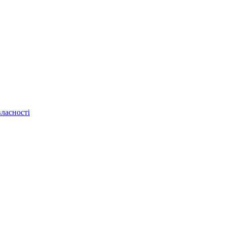
ласності