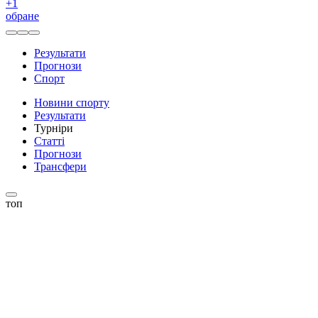
+
1
обране
Результати
Прогнози
Спорт
Новини спорту
Результати
Турніри
Статті
Прогнози
Трансфери
топ