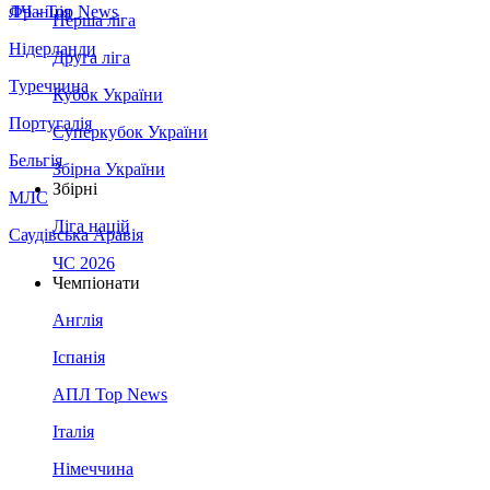
Франція
ЛЧ - Top News
Перша ліга
Нідерланди
Друга ліга
Туреччина
Кубок України
Португалія
Суперкубок України
Бельгія
Збірна України
Збірні
МЛС
Ліга націй
Саудівська Аравія
ЧС 2026
Чемпіонати
Англія
Іспанія
АПЛ Top News
Італія
Німеччина