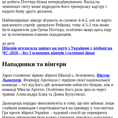
це робить Поттера більш непередбачуваним. Вихід на
чемпіонат світу може відродити його тренерську кар'єру і
надати йому друге дихання.
Найімовірніше шведи зіграють за схемою 4-4-2, але не варто
виключати спробу здивувати Реброва, тому 4-3-3 теж може
бути варіантом для Грема Поттера, особливо якщо щось піде
не за початковим планом скандинавів.
до речі
Швеція оголосила заявку на матч з Україною у відборі на
ЧС-2026 – без 3 основних кіперів і головної зірки
Нападники та вінгери
Зараз головною зіркою збірної Швеції є, безумовно,
Віктор
Дьокереш
. Форвард Арсенала є лідером своєї національної
команди – тут від його дій залежатиме набагато більше, ніж в
команді Мікеля Артети. Особливо його роль зросла через
травми Александра Ісака та Деяна Кулусевскі.
Дьокереша нерідко звинувачують в тому, що він забиває лише
слабким командам і перетворюється на примару у топ-матчах.
Гра проти збірної України – чудовий спосіб це перевірити.
Нашим оборонцям буде важко стримати зіркового нападника,