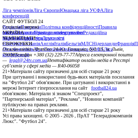
Ліга чемпіонів
Ліга Європи
Юнацька ліга УЄФА
Ліга
конференцій
САЙТ ФУТБОЛ 24
Редакція
Соціальні мережі
Прогнози
Політика конфіденційності
Правила
сайту
facebook
УКРАЇНА
Контакти
x
youtube
Правила коментування
instagram
telegram
viber
Редакційна
політика
Україна
ЧЕМПІОНАТИ
Перша ліга
Структура власності
Друга ліга
Німеччина
ЄВРОКУБКИ
Іспанія
Англія
Італія
Бельгія
МЛС
Нідерланди
Франція
П
Ліга чемпіонів
Онлайн-медіа «Футбол 24»
Ліга Європи
Юнацька ліга УЄФА
пл. Галицька, буд. 15, м. Львів,
Ліга
конференцій
79008
Телефон +380 (32) 229-77-77
Адреса електронної пошти
—
legal@24tv.com.ua
Ідентифікатор онлайн-медіа в Реєстрі
суб’єктів у сфері медіа — R40-06058
21+
Матеріали сайту призначені для осіб старше 21 року
При цитуванні і використанні будь-яких матеріалів посилання
на "Футбол 24" обов'язкове. При цитуванні і використанні в
мережі Інтернет гіперпосилання на сайт
football24.ua
обов'язкове. Матеріали зі знаком "Спецпроект",
"Партнерський матеріал", "Реклама", "Новини компаній"
публікуємо на правах реклами.
21+
Матеріали сайту призначені для осіб старше 21 року
Усi права захищенi. © 2005 -
2026
, ПрАТ "Телерадіокомпанія
Люкс". "Футбол 24".