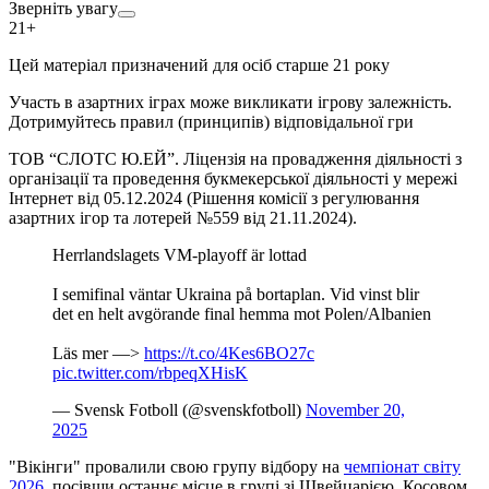
Зверніть увагу
21+
Цей матеріал призначений для осіб старше 21 року
Участь в азартних іграх може викликати ігрову залежність.
Дотримуйтесь правил (принципів) відповідальної гри
ТОВ “СЛОТС Ю.ЕЙ”. Ліцензія на провадження діяльності з
організації та проведення букмекерської діяльності у мережі
Інтернет від 05.12.2024 (Рішення комісії з регулювання
азартних ігор та лотерей №559 від 21.11.2024).
Herrlandslagets VM-playoff är lottad
I semifinal väntar Ukraina på bortaplan. Vid vinst blir
det en helt avgörande final hemma mot Polen/Albanien
Läs mer —>
https://t.co/4Kes6BO27c
pic.twitter.com/rbpeqXHisK
— Svensk Fotboll (@svenskfotboll)
November 20,
2025
"Вікінги" провалили свою групу відбору на
чемпіонат світу
2026
, посівши останнє місце в групі зі Швейцарією, Косовом