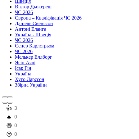
Швеція
Віктор Дьокереш
ЧС-2026
Європа – Кваліфікація ЧС 2026
Даніель Свенссон
Антоні Еланга
Україна - Швеція
ЧС-2026
Єспер Карлстрьом
ЧС 2026
Мелькер Еллборг
Ясін Аярі
Ісак Гін
Україна
Хуго Ларссон
Збірна України
️👍
3
️🔥
0
️😄
0
️😢
0