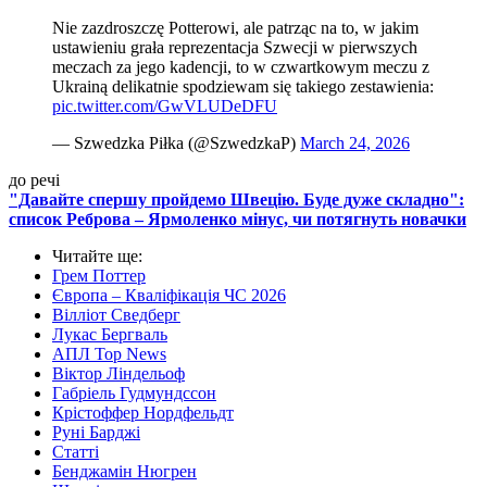
Nie zazdroszczę Potterowi, ale patrząc na to, w jakim
ustawieniu grała reprezentacja Szwecji w pierwszych
meczach za jego kadencji, to w czwartkowym meczu z
Ukrainą delikatnie spodziewam się takiego zestawienia:
pic.twitter.com/GwVLUDeDFU
— Szwedzka Piłka (@SzwedzkaP)
March 24, 2026
до речі
"Давайте спершу пройдемо Швецію. Буде дуже складно":
список Реброва – Ярмоленко мінус, чи потягнуть новачки
Читайте ще
:
Грем Поттер
Європа – Кваліфікація ЧС 2026
Вілліот Сведберг
Лукас Бергваль
АПЛ Top News
Віктор Ліндельоф
Габріель Гудмундссон
Крістоффер Нордфельдт
Руні Барджі
Статті
Бенджамін Нюгрен