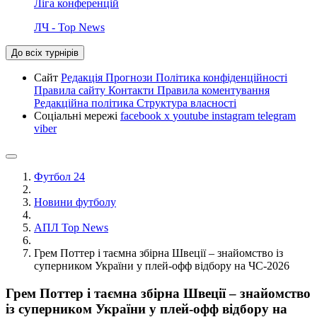
Ліга конференцій
ЛЧ - Top News
До всіх турнірів
Сайт
Редакція
Прогнози
Політика конфіденційності
Правила сайту
Контакти
Правила коментування
Редакційна політика
Структура власності
Соціальні мережі
facebook
x
youtube
instagram
telegram
viber
Футбол 24
Новини футболу
АПЛ Top News
Грем Поттер і таємна збірна Швеції – знайомство із
суперником України у плей-офф відбору на ЧС-2026
Грем Поттер і таємна збірна Швеції – знайомство
із суперником України у плей-офф відбору на