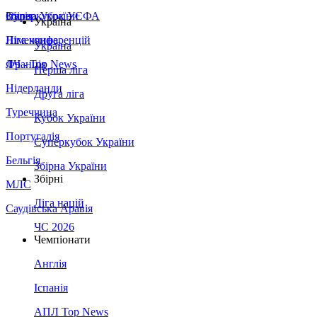
Збірна України
Італія
Суперкубок УЄФА
Україна
Німеччина
Ліга конференцій
Україна
Франція
ЛЧ - Top News
Перша ліга
Нідерланди
Друга ліга
Туреччина
Кубок України
Португалія
Суперкубок України
Бельгія
Збірна України
Збірні
МЛС
Ліга націй
Саудівська Аравія
ЧС 2026
Чемпіонати
Англія
Іспанія
АПЛ Top News