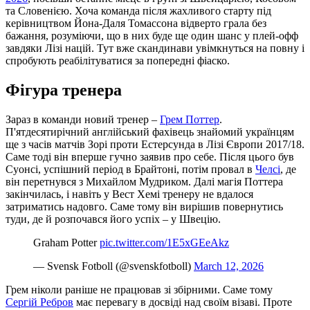
та Словенією. Хоча команда після жахливого старту під
керівництвом Йона-Даля Томассона відверто грала без
бажання, розуміючи, що в них буде ще один шанс у плей-офф
завдяки Лізі націй. Тут вже скандинави увімкнуться на повну і
спробують реабілітуватися за попередні фіаско.
Фігура тренера
Зараз в команди новий тренер –
Грем Поттер
.
П'ятдесятирічний англійський фахівець знайомий українцям
ще з часів матчів Зорі проти Естерсунда в Лізі Європи 2017/18.
Саме тоді він вперше гучно заявив про себе. Після цього був
Суонсі, успішний період в Брайтоні, потім провал в
Челсі
, де
він перетнувся з Михайлом Мудриком. Далі магія Поттера
закінчилась, і навіть у Вест Хемі тренеру не вдалося
затриматись надовго. Саме тому він вирішив повернутись
туди, де й розпочався його успіх – у Швецію.
Graham Potter
pic.twitter.com/1E5xGEeAkz
— Svensk Fotboll (@svenskfotboll)
March 12, 2026
Грем ніколи раніше не працював зі збірними. Саме тому
Сергій Ребров
має перевагу в досвіді над своїм візаві. Проте