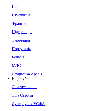
Італія
Німеччина
Франція
Нідерланди
Туреччина
Португалія
Бельгія
МЛС
Саудівська Аравія
Єврокубки
Ліга чемпіонів
Ліга Європи
Суперкубок УЄФА