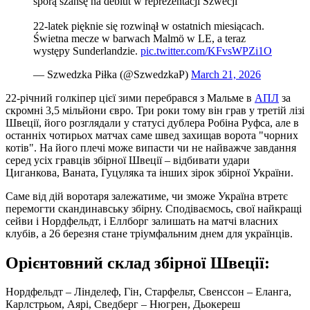
sporą szansę na debiut w reprezentacji Szwecji
22-latek pięknie się rozwinął w ostatnich miesiącach.
Świetna mecze w barwach Malmö w LE, a teraz
występy Sunderlandzie.
pic.twitter.com/KFvsWPZi1O
— Szwedzka Piłka (@SzwedzkaP)
March 21, 2026
22-річний голкіпер цієї зими перебрався з Мальме в
АПЛ
за
скромні 3,5 мільйони євро. Три роки тому він грав у третій лізі
Швеції, його розглядали у статусі дублера Робіна Руфса, але в
останніх чотирьох матчах саме швед захищав ворота "чорних
котів". На його плечі може випасти чи не найважче завдання
серед усіх гравців збірної Швеції – відбивати удари
Циганкова, Ваната, Гуцуляка та інших зірок збірної України.
Саме від дій воротаря залежатиме, чи зможе Україна втретє
перемогти скандинавську збірну. Сподіваємось, свої найкращі
сейви і Нордфельдт, і Еллборг залишать на матчі власних
клубів, а 26 березня стане тріумфальним днем для українців.
Орієнтовний склад збірної Швеції:
Нордфельдт – Лінделеф, Гін, Старфельт, Свенссон – Еланга,
Карлстрьом, Аярі, Сведберг – Нюгрен, Дьокереш