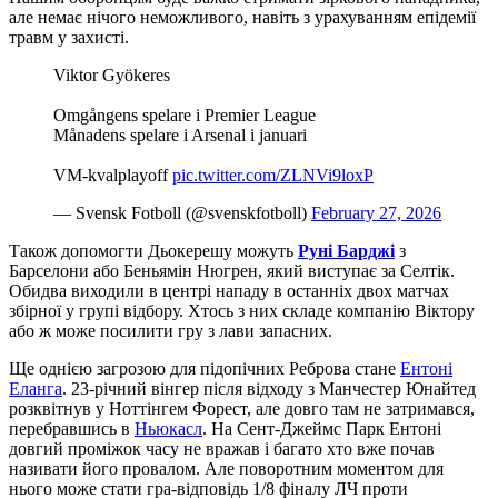
але немає нічого неможливого, навіть з урахуванням епідемії
травм у захисті.
Viktor Gyökeres
Omgångens spelare i Premier League
Månadens spelare i Arsenal i januari
VM-kvalplayoff
pic.twitter.com/ZLNVi9loxP
— Svensk Fotboll (@svenskfotboll)
February 27, 2026
Також допомогти Дьокерешу можуть
Руні Барджі
з
Барселони або Беньямін Нюгрен, який виступає за Селтік.
Обидва виходили в центрі нападу в останніх двох матчах
збірної у групі відбору. Хтось з них складе компанію Віктору
або ж може посилити гру з лави запасних.
Ще однією загрозою для підопічних Реброва стане
Ентоні
Еланга
. 23-річний вінгер після відходу з Манчестер Юнайтед
розквітнув у Ноттінгем Форест, але довго там не затримався,
перебравшись в
Ньюкасл
. На Сент-Джеймс Парк Ентоні
довгий проміжок часу не вражав і багато хто вже почав
називати його провалом. Але поворотним моментом для
нього може стати гра-відповідь 1/8 фіналу ЛЧ проти