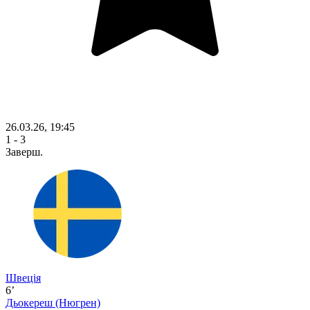
26.03.26, 19:45
1 - 3
Заверш.
Швеція
6’
Дьокереш
(Нюгрен)