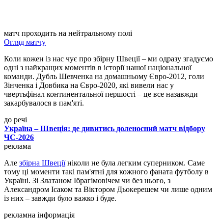
матч проходить на нейтральному полі
Огляд матчу
Коли кожен із нас чує про збірну Швеції – ми одразу згадуємо
одні з найкращих моментів в історії нашої національної
команди. Дубль Шевченка на домашньому Євро-2012, голи
Зінченка і Довбика на Євро-2020, які вивели нас у
чвертьфінал континентальної першості – це все назавжди
закарбувалося в пам'яті.
до речі
Україна – Швеція: де дивитись доленосний матч відбору
ЧС-2026
реклама
Але
збірна Швеції
ніколи не була легким суперником. Саме
тому ці моменти такі пам'ятні для кожного фаната футболу в
Україні. Зі Златаном Ібрагімовічем чи без нього, з
Александром Ісаком та Віктором Дьокерешем чи лише одним
із них – завжди було важко і буде.
рекламна інформація