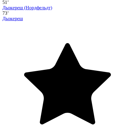
51’
Дьокереш
(Нордфельдт)
73’
Дьокереш