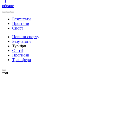
+
1
обране
Результати
Прогнози
Спорт
Новини спорту
Результати
Турніри
Статті
Прогнози
Трансфери
топ