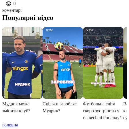
️🤬
0
коментарі
головна