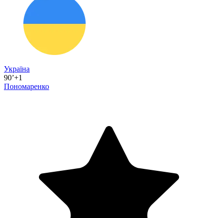
Україна
90’+1
Пономаренко