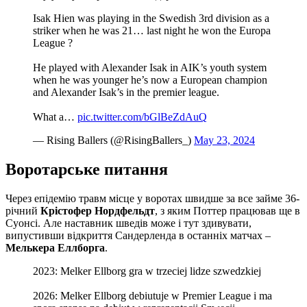
Isak Hien was playing in the Swedish 3rd division as a
striker when he was 21… last night he won the Europa
League ?
He played with Alexander Isak in AIK’s youth system
when he was younger he’s now a European champion
and Alexander Isak’s in the premier league.
What a…
pic.twitter.com/bGlBeZdAuQ
— Rising Ballers (@RisingBallers_)
May 23, 2024
Воротарське питання
Через епідемію травм місце у воротах швидше за все займе 36-
річний
Крістофер Нордфельдт
, з яким Поттер працював ще в
Суонсі. Але наставник шведів може і тут здивувати,
випустивши відкриття Сандерленда в останніх матчах –
Мелькера Еллборга
.
2023: Melker Ellborg gra w trzeciej lidze szwedzkiej
2026: Melker Ellborg debiutuje w Premier League i ma