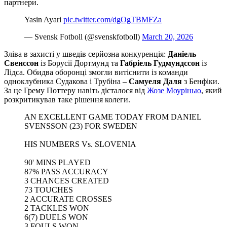
партнери.
Yasin Ayari
pic.twitter.com/dgOgTBMFZa
— Svensk Fotboll (@svenskfotboll)
March 20, 2026
Зліва в захисті у шведів серйозна конкуренція:
Даніель
Свенссон
із Борусії Дортмунд та
Габріель Гудмундссон
із
Лідса. Обидва оборонці змогли витіснити із команди
одноклубника Судакова і Трубіна –
Самуеля Даля
з Бенфіки.
За це Грему Поттеру навіть дісталося від
Жозе Моурінью
, який
розкритикував таке рішення колеги.
AN EXCELLENT GAME TODAY FROM DANIEL
SVENSSON (23) FOR SWEDEN
HIS NUMBERS Vs. SLOVENIA
90' MINS PLAYED
87% PASS ACCURACY
3 CHANCES CREATED
73 TOUCHES
2 ACCURATE CROSSES
2 TACKLES WON
6(7) DUELS WON
3 FOULS WON