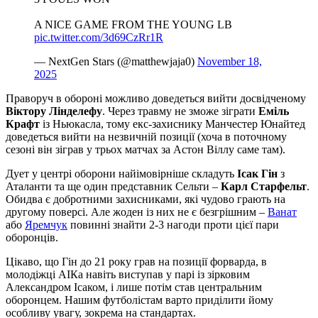
A NICE GAME FROM THE YOUNG LB
pic.twitter.com/3d69CzRr1R
— NextGen Stars (@matthewjaja0)
November 18,
2025
Праворуч в обороні можливо доведеться вийти досвідченому
Віктору Лінделефу
. Через травму не зможе зіграти
Еміль
Крафт
із Ньюкасла, тому екс-захиснику Манчестер Юнайтед
доведеться вийти на незвичній позиції (хоча в поточному
сезоні він зіграв у трьох матчах за Астон Віллу саме там).
Дует у центрі оборони найімовірніше складуть
Ісак Гін
з
Аталанти та ще один представник Сельти –
Карл Старфельт
.
Обидва є добротними захисниками, які чудово грають на
другому поверсі. Але жоден із них не є безгрішним –
Ванат
або
Яремчук
повинні знайти 2-3 нагоди проти цієї пари
оборонців.
Цікаво, що Гін до 21 року грав на позиції форварда, в
молодіжці АІКа навіть виступав у парі із зірковим
Александром Ісаком, і лише потім став центральним
оборонцем. Нашим футболістам варто приділити йому
особливу увагу, зокрема на стандартах.