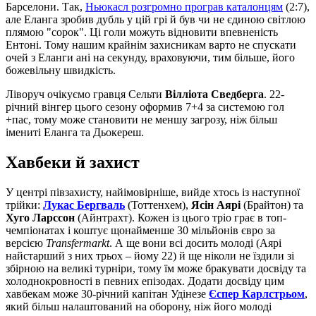
Барселони. Так,
Ньюкасл розгромно програв каталонцям
(2:7),
але Еланга зробив дубль у цій грі й був чи не єдиною світлою
плямою "сорок". Ці голи можуть відновити впевненість
Ентоні. Тому нашим крайнім захисникам варто не спускати
очей з Еланги ані на секунду, враховуючи, тим більше, його
божевільну швидкість.
Ліворуч очікуємо гравця Сельти
Вілліота Сведберга
. 22-
річний вінгер цього сезону оформив 7+4 за системою гол
+пас, тому може становити не меншу загрозу, ніж більш
імениті Еланга та Дьокереш.
Хавбеки й захист
У центрі півзахисту, найімовірніше, вийде хтось із наступної
трійки:
Лукас Бергваль
(Тоттенхем),
Ясін Аярі
(Брайтон) та
Хуго Ларссон
(Айнтрахт). Кожен із цього тріо грає в топ-
чемпіонатах і коштує щонайменше 30 мільйонів євро за
версією
Transfermarkt
. А ще вони всі досить молоді (Аярі
найстарший з них трьох – йому 22) й ще ніколи не їздили зі
збірною на великі турніри, тому їм може бракувати досвіду та
холоднокровності в певних епізодах. Додати досвіду цим
хавбекам може 30-річний капітан Удінезе
Єспер Карлстрьом
,
який більш налаштований на оборону, ніж його молоді