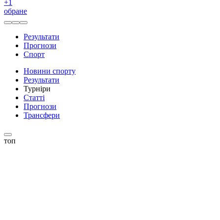
+
1
обране
Результати
Прогнози
Спорт
Новини спорту
Результати
Турніри
Статті
Прогнози
Трансфери
топ