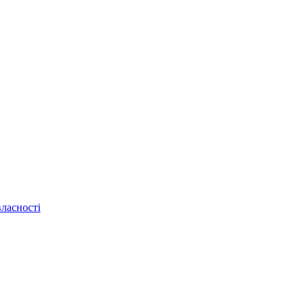
ласності