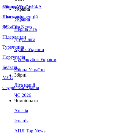
Збірна України
Італія
Суперкубок УЄФА
Україна
Німеччина
Ліга конференцій
Україна
Франція
ЛЧ - Top News
Перша ліга
Нідерланди
Друга ліга
Туреччина
Кубок України
Португалія
Суперкубок України
Бельгія
Збірна України
Збірні
МЛС
Ліга націй
Саудівська Аравія
ЧС 2026
Чемпіонати
Англія
Іспанія
АПЛ Top News