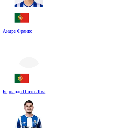
Андре Франко
Бернардо Пінто Ліма