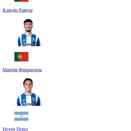
Клаудіо Рамуш
Мартім Фернандеш
Неуен Перес