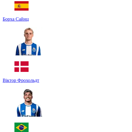
Борха Сайнц
Віктор Фрохольдт