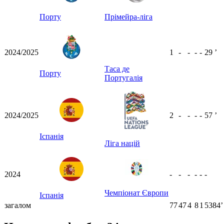
ʼ
Порту
Прімейра-ліга
2024/2025
1
-
-
-
-
29
ʼ
Таса де
Порту
Португалія
2024/2025
2
-
-
-
-
57
ʼ
Іспанія
Ліга націй
2024
-
-
-
-
-
-
Чемпіонат Європи
Іспанія
загалом
77
47
4
8
1
5384ʼ