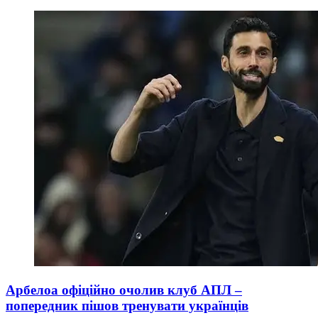
Арбелоа офіційно очолив клуб АПЛ –
попередник пішов тренувати українців