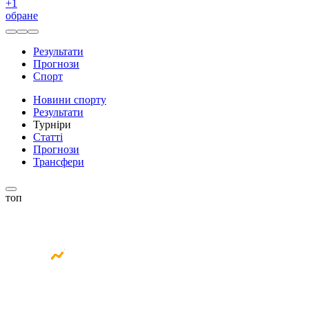
+
1
обране
Результати
Прогнози
Спорт
Новини спорту
Результати
Турніри
Статті
Прогнози
Трансфери
топ