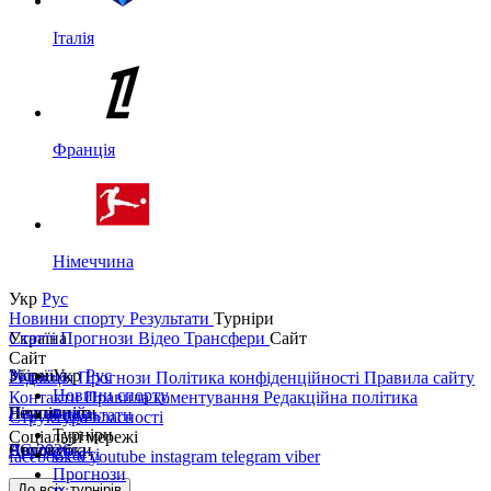
Італія
Франція
Німеччина
Укр
Рус
Новини спорту
Результати
Турніри
Україна
Статті
Прогнози
Відео
Трансфери
Сайт
Сайт
Україна
Збірні
Укр
Рус
Редакція
Прогнози
Політика конфіденційності
Правила сайту
Новини спорту
Контакти
Правила коментування
Редакційна політика
Перша ліга
Ліга націй
Чемпіонати
Результати
Структура власності
Турніри
Соціальні мережі
Друга ліга
ЧС 2026
Англія
Єврокубки
Статті
facebook
x
youtube
instagram
telegram
viber
Прогнози
Кубок України
Іспанія
Ліга чемпіонів
До всіх турнірів