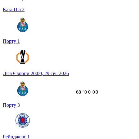
Каза Піа
2
Порту
1
Ліга Європи
20:00,
29 січ. 2026
68
ʼ
0
0
0
0
Порту
3
Рейнджерс
1