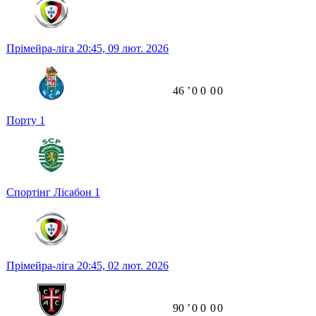
Прімейра-ліга
20:45,
09 лют. 2026
46
ʼ
0
0
0
0
Порту
1
Спортінг Лісабон
1
Прімейра-ліга
20:45,
02 лют. 2026
90
ʼ
0
0
0
0