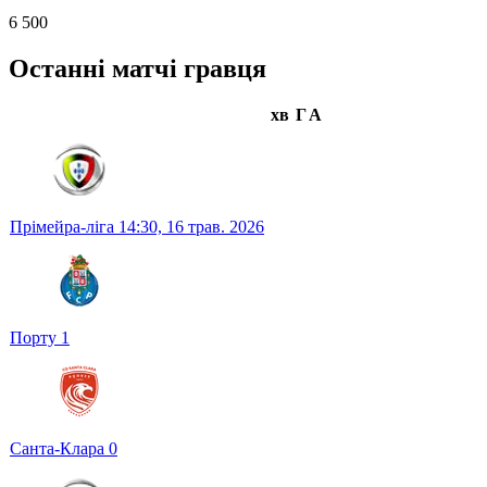
6 500
Останні матчі гравця
хв
Г
А
Прімейра-ліга
14:30,
16 трав. 2026
Порту
1
Санта-Клара
0