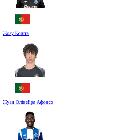
Жоау Кошта
Жуан Олівейра Афонсо