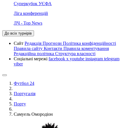
Суперкубок УЄФА
Ліга конференцій
ЛЧ - Top News
До всіх турнірів
Сайт
Редакція
Прогнози
Політика конфіденційності
Правила сайту
Контакти
Правила коментування
Редакційна політика
Структура власності
Соціальні мережі
facebook
x
youtube
instagram
telegram
viber
Футбол 24
Португалія
Порту
Самуель Омородіон