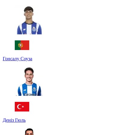
Гонсалу Соуза
Деніз Гюль