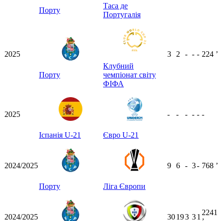
Таса де
Порту
Португалія
2025
3
2
-
-
-
224
ʼ
Клубний
Порту
чемпіонат світу
ФІФА
2025
-
-
-
-
-
-
Іспанія U-21
Євро U-21
2024/2025
9
6
-
3
-
768
ʼ
Порту
Ліга Європи
2241
2024/2025
30
19
3
3
1