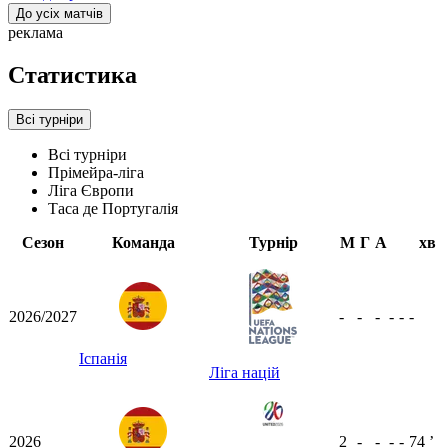
До усіх матчів
реклама
Статистика
Всі турніри
Всі турніри
Прімейра-ліга
Ліга Європи
Таса де Португалія
Сезон
Команда
Турнір
М
Г
А
хв
2026/2027
-
-
-
-
-
-
Іспанія
Ліга націй
2026
2
-
-
-
-
74
ʼ