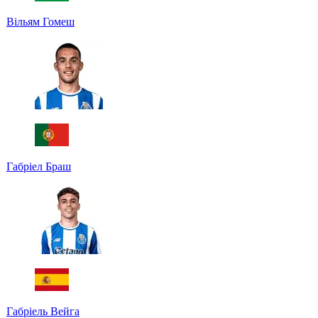
Вільям Гомеш
Габріел Браш
Габріель Вейга