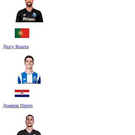
Діогу Кошта
Домінік Прпіч