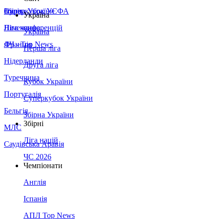
Збірна України
Італія
Суперкубок УЄФА
Україна
Німеччина
Ліга конференцій
Україна
Франція
ЛЧ - Top News
Перша ліга
Нідерланди
Друга ліга
Туреччина
Кубок України
Португалія
Суперкубок України
Бельгія
Збірна України
Збірні
МЛС
Ліга націй
Саудівська Аравія
ЧС 2026
Чемпіонати
Англія
Іспанія
АПЛ Top News