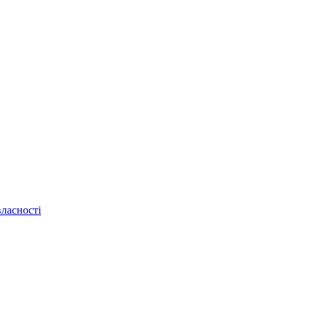
ласності