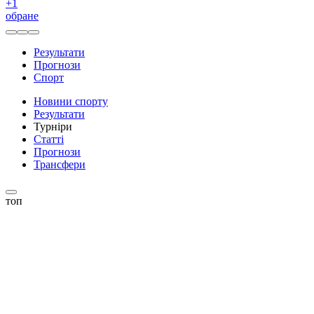
+
1
обране
Результати
Прогнози
Спорт
Новини спорту
Результати
Турніри
Статті
Прогнози
Трансфери
топ