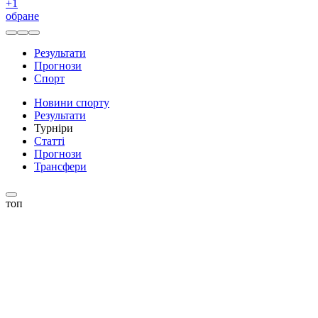
+
1
обране
Результати
Прогнози
Спорт
Новини спорту
Результати
Турніри
Статті
Прогнози
Трансфери
топ