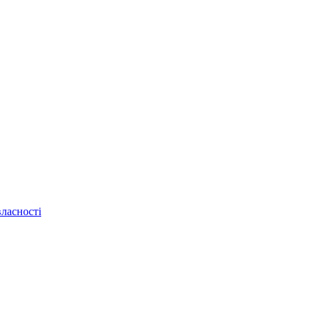
ласності