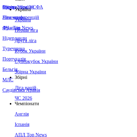
Збірна України
Італія
Суперкубок УЄФА
Україна
Німеччина
Ліга конференцій
Україна
Франція
ЛЧ - Top News
Перша ліга
Нідерланди
Друга ліга
Туреччина
Кубок України
Португалія
Суперкубок України
Бельгія
Збірна України
Збірні
МЛС
Ліга націй
Саудівська Аравія
ЧС 2026
Чемпіонати
Англія
Іспанія
АПЛ Top News