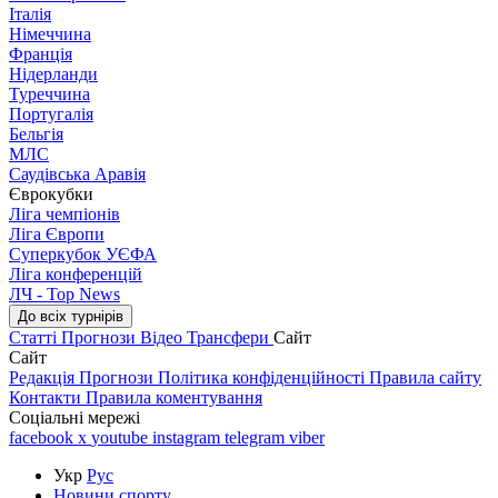
Італія
Німеччина
Франція
Нідерланди
Туреччина
Португалія
Бельгія
МЛС
Саудівська Аравія
Єврокубки
Ліга чемпіонів
Ліга Європи
Суперкубок УЄФА
Ліга конференцій
ЛЧ - Top News
До всіх турнірів
Статті
Прогнози
Відео
Трансфери
Сайт
Сайт
Редакція
Прогнози
Політика конфіденційності
Правила сайту
Контакти
Правила коментування
Соціальні мережі
facebook
x
youtube
instagram
telegram
viber
Укр
Рус
Новини спорту