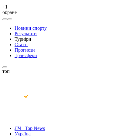
+
1
обране
Новини спорту
Результати
Турніри
Статті
Прогнози
Трансфери
топ
ЛЧ - Top News
Україна