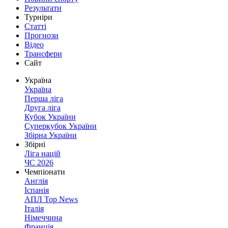
Результати
Турніри
Статті
Прогнози
Відео
Трансфери
Сайт
Україна
Україна
Перша ліга
Друга ліга
Кубок України
Суперкубок України
Збірна України
Збірні
Ліга націй
ЧС 2026
Чемпіонати
Англія
Іспанія
АПЛ Top News
Італія
Німеччина
Франція