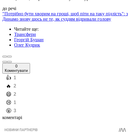
до речі
"Потрібно бути хворим на гроші, щоб піти на таку підлість": з
Динамо знову щось не те, як суддям відривали голову
Читайте ще
:
Трансфери
Георгій Бущан
Олег Кудрик
0
Коментувати
️👍
1
️🔥
2
️😄
2
️😢
1
️🤬
3
коментарі