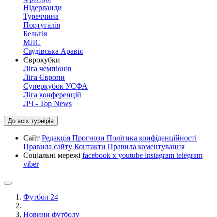
Нідерланди
Туреччина
Португалія
Бельгія
МЛС
Саудівська Аравія
Єврокубки
Ліга чемпіонів
Ліга Європи
Суперкубок УЄФА
Ліга конференцій
ЛЧ - Top News
До всіх турнірів
Сайт
Редакція
Прогнози
Політика конфіденційності
Правила сайту
Контакти
Правила коментування
Соціальні мережі
facebook
x
youtube
instagram
telegram
viber
Футбол 24
Новини футболу