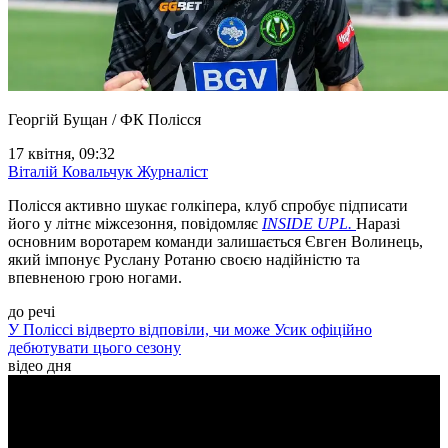
Георгій Бущан / ФК Полісся
17 квітня, 09:32
Віталій Ковальчук
Журналіст
Полісся активно шукає голкіпера, клуб спробує підписати
його у літнє міжсезоння, повідомляє
INSIDE UPL.
Наразі
основним воротарем команди залишається Євген Волинець,
який імпонує Руслану Ротаню своєю надійністю та
впевненою грою ногами.
до речі
У Поліссі відверто відповіли, чи може Усик офіційно
дебютувати цього сезону
відео дня