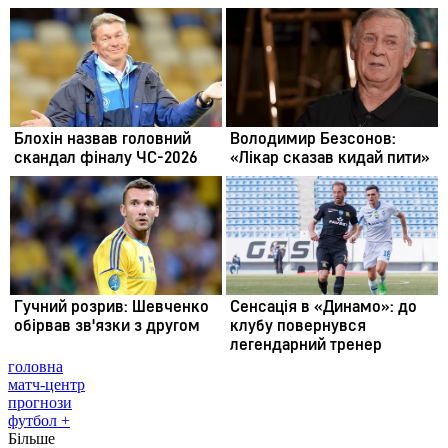
головна
матч-центр
прогнози
футбол +
Більше