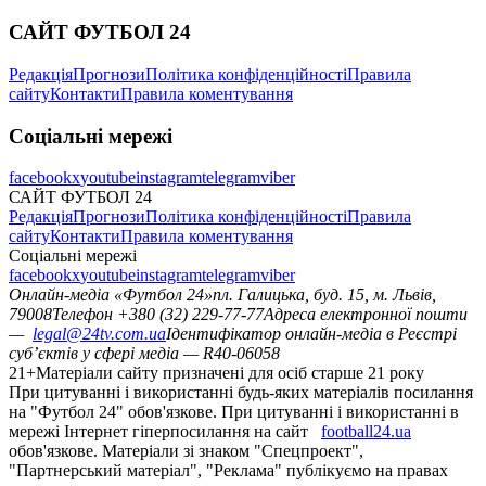
САЙТ ФУТБОЛ 24
Редакція
Прогнози
Політика конфіденційності
Правила
сайту
Контакти
Правила коментування
Соціальні мережі
facebook
x
youtube
instagram
telegram
viber
САЙТ ФУТБОЛ 24
Редакція
Прогнози
Політика конфіденційності
Правила
сайту
Контакти
Правила коментування
Соціальні мережі
facebook
x
youtube
instagram
telegram
viber
Онлайн-медіа «Футбол 24»
пл. Галицька, буд. 15, м. Львів,
79008
Телефон +380 (32) 229-77-77
Адреса електронної пошти
—
legal@24tv.com.ua
Ідентифікатор онлайн-медіа в Реєстрі
суб’єктів у сфері медіа — R40-06058
21+
Матеріали сайту призначені для осіб старше 21 року
При цитуванні і використанні будь-яких матеріалів посилання
на "Футбол 24" обов'язкове. При цитуванні і використанні в
мережі Інтернет гіперпосилання на сайт
football24.ua
обов'язкове. Матеріали зі знаком "Спецпроект",
"Партнерський матеріал", "Реклама" публікуємо на правах