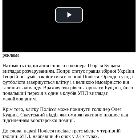
Play
Video
реклама
Натомість підписання іншого голкіпера Георгія Бущана
виглядає розчаруванням. Попри статус гравця збірної України,
Георгій не зумів закріпитися в основі Полісся. Орендна угода
футболіста завершується влітку і з великою ймовірністю він
залишить команду. Враховуючи рівень зарплати Бущана, його
подальший перехід в один з клубів УПЛ виглядає
малоймовірним.
Крім того, влітку Полісся може покинути голкіпер Олег
Кудрик. Скаутський відділ житомирян активно працює над
підсиленням воротарської позиції.
До слова, наразі Полісся посідає третє місце у турнірній
таблиці УПЛ, набравши 46 очок у 23-х турах.