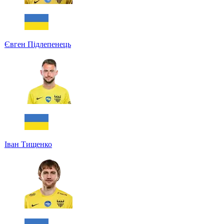
Євген Підлепенець
Іван Тищенко