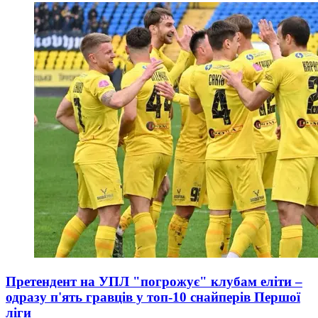
Претендент на УПЛ "погрожує" клубам еліти –
одразу п'ять гравців у топ-10 снайперів Першої
ліги