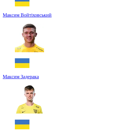
Максим Войтіховський
Максим Задерака