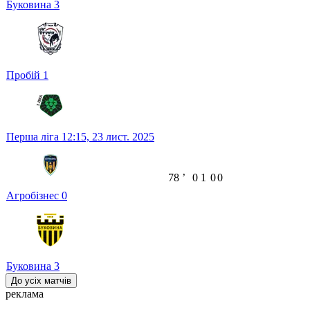
Буковина
3
Пробій
1
Перша ліга
12:15,
23 лист. 2025
78
ʼ
0
1
0
0
Агробізнес
0
Буковина
3
До усіх матчів
реклама