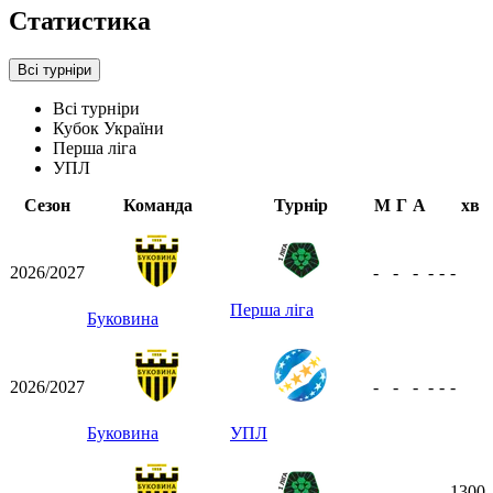
Статистика
Всі турніри
Всі турніри
Кубок України
Перша ліга
УПЛ
Сезон
Команда
Турнір
М
Г
А
хв
2026/2027
-
-
-
-
-
-
Перша ліга
Буковина
2026/2027
-
-
-
-
-
-
Буковина
УПЛ
1300