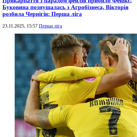
Прикарпаття з парадом фейлів прибило Фенікс,
Буковина познущалась з Агробізнеса, Вікторія
розбила Чернігів: Перша ліга
23.11.2025, 15:57
Перша ліга