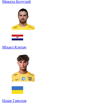
Микита Безуглий
Міхаел Клепач
Назар Гамолов