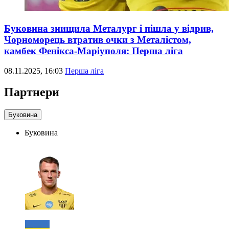
Буковина знищила Металург і пішла у відрив,
Чорноморець втратив очки з Металістом,
камбек Фенікса-Маріуполя: Перша ліга
08.11.2025, 16:03
Перша ліга
Партнери
Буковина
Буковина