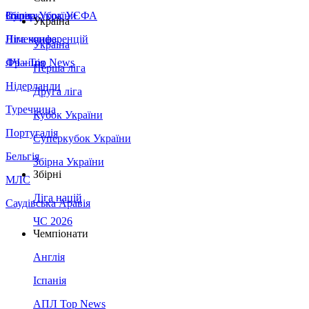
Збірна України
Італія
Суперкубок УЄФА
Україна
Німеччина
Ліга конференцій
Україна
Франція
ЛЧ - Top News
Перша ліга
Нідерланди
Друга ліга
Туреччина
Кубок України
Португалія
Суперкубок України
Бельгія
Збірна України
Збірні
МЛС
Ліга націй
Саудівська Аравія
ЧС 2026
Чемпіонати
Англія
Іспанія
АПЛ Top News