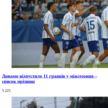
Динамо відпустило 11 гравців у міжсезоння –
список прізвищ
5 225