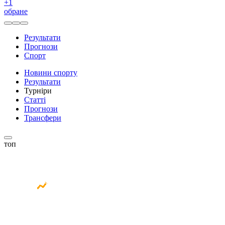
+
1
обране
Результати
Прогнози
Спорт
Новини спорту
Результати
Турніри
Статті
Прогнози
Трансфери
топ