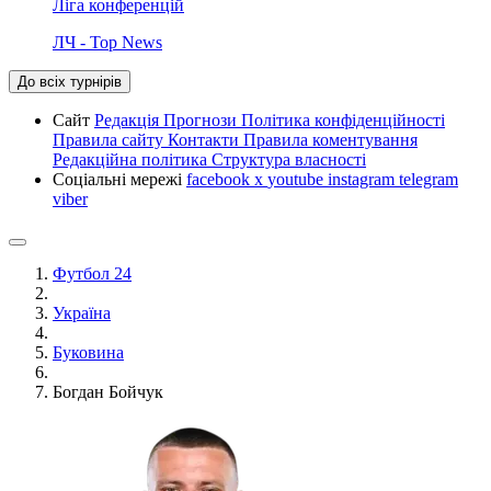
Ліга конференцій
ЛЧ - Top News
До всіх турнірів
Сайт
Редакція
Прогнози
Політика конфіденційності
Правила сайту
Контакти
Правила коментування
Редакційна політика
Структура власності
Соціальні мережі
facebook
x
youtube
instagram
telegram
viber
Футбол 24
Україна
Буковина
Богдан Бойчук