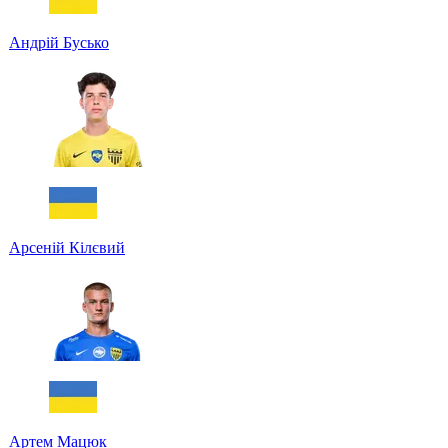
Андрій Бусько
Арсеній Кілєвий
Артем Мацюк