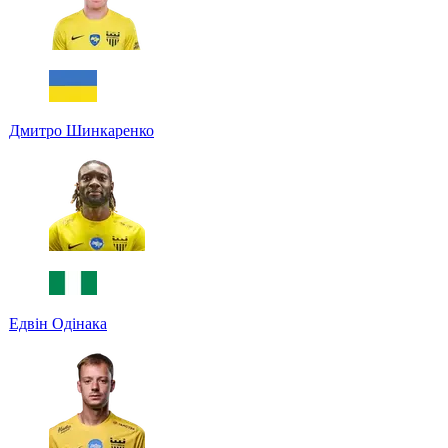
Дмитро Шинкаренко
Едвін Одінака