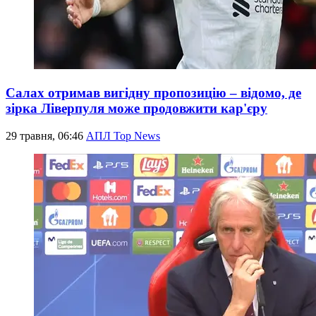
Салах отримав вигідну пропозицію – відомо, де
зірка Ліверпуля може продовжити кар'єру
29 травня, 06:46
АПЛ Top News