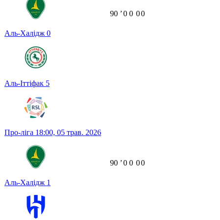
90
ʼ
0
0
0
0
Аль-Халідж
0
Аль-Іттіфак
5
Про-ліга
18:00,
05 трав. 2026
90
ʼ
0
0
0
0
Аль-Халідж
1