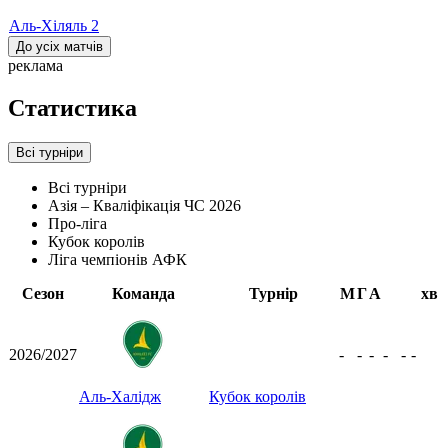
Аль-Хіляль
2
До усіх матчів
реклама
Статистика
Всі турніри
Всі турніри
Азія – Кваліфікація ЧС 2026
Про-ліга
Кубок королів
Ліга чемпіонів АФК
Сезон
Команда
Турнір
М
Г
А
хв
2026/2027
-
-
-
-
-
-
Аль-Халідж
Кубок королів