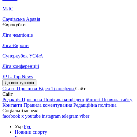
МЛС
Саудівська Аравія
Єврокубки
Ліга чемпіонів
Ліга Європи
Суперкубок УЄФА
Ліга конференцій
ЛЧ - Top News
До всіх турнірів
Статті
Прогнози
Відео
Трансфери
Сайт
Сайт
Редакція
Прогнози
Політика конфіденційності
Правила сайту
Контакти
Правила коментування
Редакційна політика
Соціальні мережі
facebook
x
youtube
instagram
telegram
viber
Укр
Рус
Новини спорту