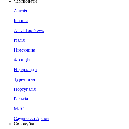
Чемпіонати
Англія
Іспанія
АПЛ Top News
Італія
Німеччина
Франція
Нідерланди
Туреччина
Португалія
Бельгія
МЛС
Саудівська Аравія
Єврокубки