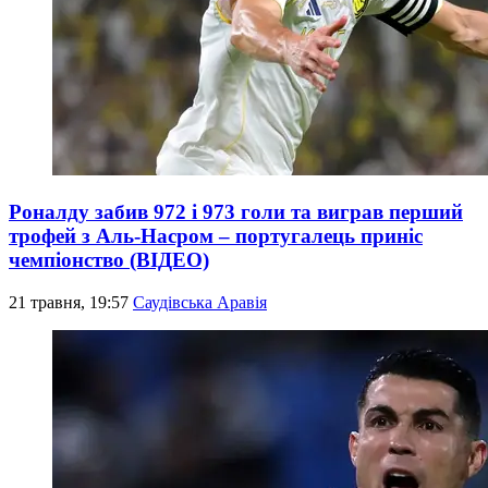
Роналду забив 972 і 973 голи та виграв перший
трофей з Аль-Насром – португалець приніс
чемпіонство (ВІДЕО)
21 травня, 19:57
Саудівська Аравія