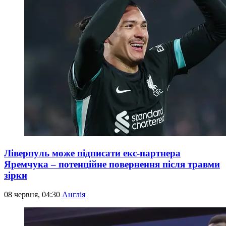
Ліверпуль може підписати екс-партнера
Яремчука – потенційне повернення після травми
зірки
08 червня, 04:30
Англія