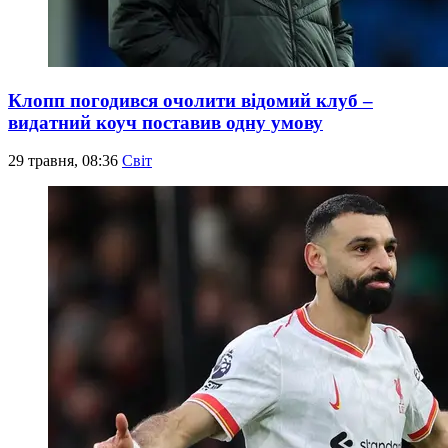
Клопп погодився очолити відомий клуб –
видатний коуч поставив одну умову
29 травня, 08:36
Світ