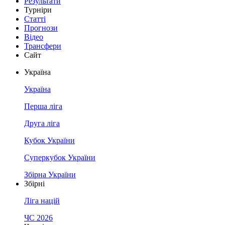
Результати
Турніри
Статті
Прогнози
Відео
Трансфери
Сайт
Україна
Україна
Перша ліга
Друга ліга
Кубок України
Суперкубок України
Збірна України
Збірні
Ліга націй
ЧС 2026