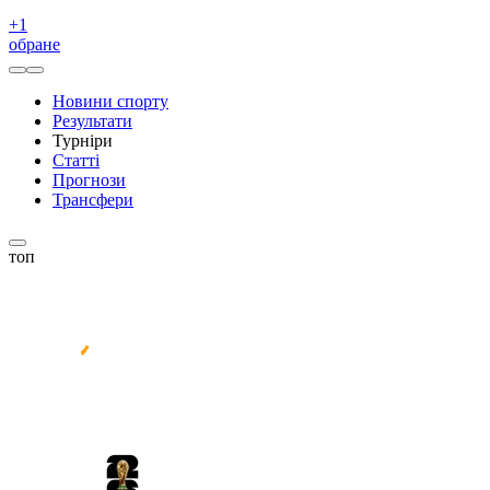
+
1
обране
Новини спорту
Результати
Турніри
Статті
Прогнози
Трансфери
топ