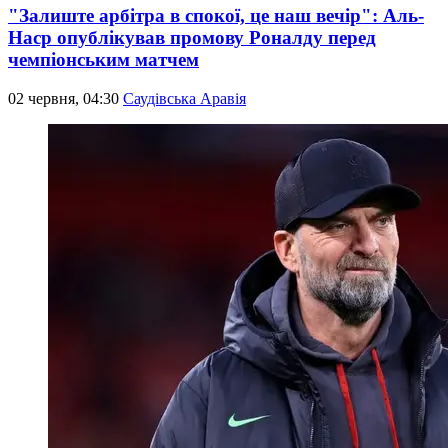
"Залиште арбітра в спокої, це наш вечір": Аль-
Наср опублікував промову Роналду перед
чемпіонським матчем
02 червня, 04:30
Саудівська Аравія