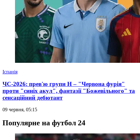
Іспанія
ЧС-2026: прев'ю групи Н – "Червона фурія"
проти "синіх акул", фантазії "Божевільного" та
сенсаційний дебютант
09 червня, 05:15
Популярне на футбол 24