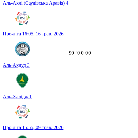
Аль-Ахлі (Саудівська Аравія)
4
Про-ліга
16:05,
16 трав. 2026
90
ʼ
0
0
0
0
Аль-Ахдуд
3
Аль-Халідж
1
Про-ліга
15:55,
09 трав. 2026