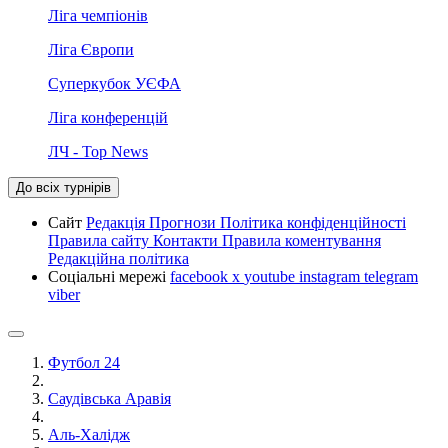
Ліга чемпіонів
Ліга Європи
Суперкубок УЄФА
Ліга конференцій
ЛЧ - Top News
До всіх турнірів
Сайт
Редакція
Прогнози
Політика конфіденційності
Правила сайту
Контакти
Правила коментування
Редакційна політика
Соціальні мережі
facebook
x
youtube
instagram
telegram
viber
Футбол 24
Саудівська Аравія
Аль-Халідж