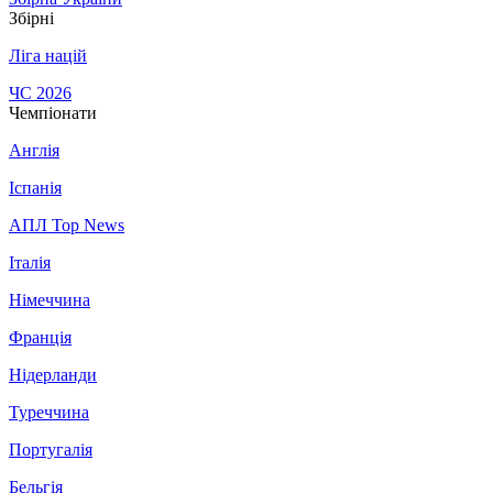
Збірні
Ліга націй
ЧС 2026
Чемпіонати
Англія
Іспанія
АПЛ Top News
Італія
Німеччина
Франція
Нідерланди
Туреччина
Португалія
Бельгія