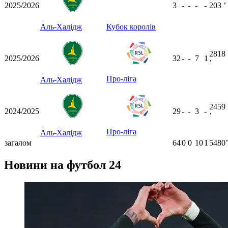
2025/2026
3
-
-
-
-
203
ʼ
Аль-Халідж
Кубок королів
2818
2025/2026
32
-
-
7
1
ʼ
Про-ліга
Аль-Халідж
2459
2024/2025
29
-
-
3
-
ʼ
Про-ліга
Аль-Халідж
загалом
64
0
0
10
1
5480ʼ
Новини на футбол 24