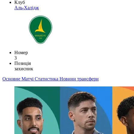
Клуб
Аль-Халідж
Номер
3
Позиція
захисник
Основне
Матчі
Статистика
Новини
трансфери