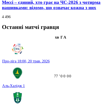
Мессі – єдиний, хто грає на ЧС-2026 з чотирма
нашивками: відомо, що означає кожна з них
4 496
Останні матчі гравця
хв
Г
А
Про-ліга
18:00,
20 трав. 2026
77
ʼ
0
0
0
0
Аль-Халідж
1