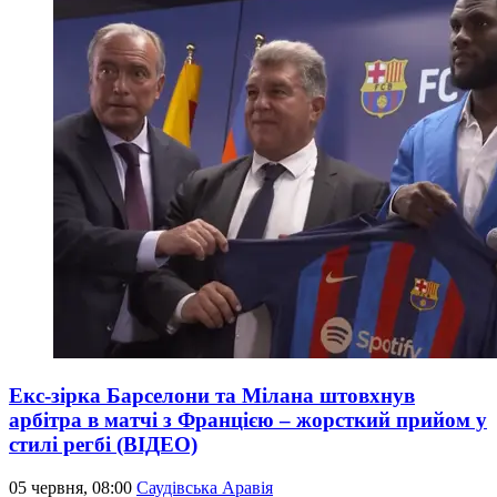
Екс-зірка Барселони та Мілана штовхнув
арбітра в матчі з Францією – жорсткий прийом у
стилі регбі (ВІДЕО)
05 червня, 08:00
Саудівська Аравія