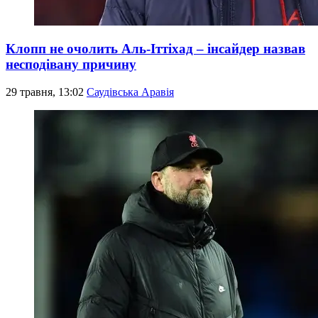
Клопп не очолить Аль-Іттіхад – інсайдер назвав
несподівану причину
29 травня, 13:02
Саудівська Аравія