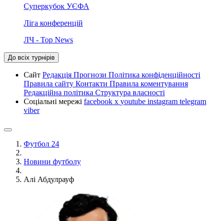
Суперкубок УЄФА
Ліга конференцій
ЛЧ - Top News
До всіх турнірів
Сайт
Редакція
Прогнози
Політика конфіденційності
Правила сайту
Контакти
Правила коментування
Редакційна політика
Структура власності
Соціальні мережі
facebook
x
youtube
instagram
telegram
viber
Футбол 24
Новини футболу
Алі Абдулрауф