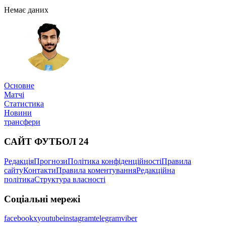
Немає даних
Основне
Матчі
Статистика
Новини
трансфери
САЙТ ФУТБОЛ 24
Редакція
Прогнози
Політика конфіденційності
Правила
сайту
Контакти
Правила коментування
Редакційна
політика
Структура власності
Соціальні мережі
facebook
x
youtube
instagram
telegram
viber