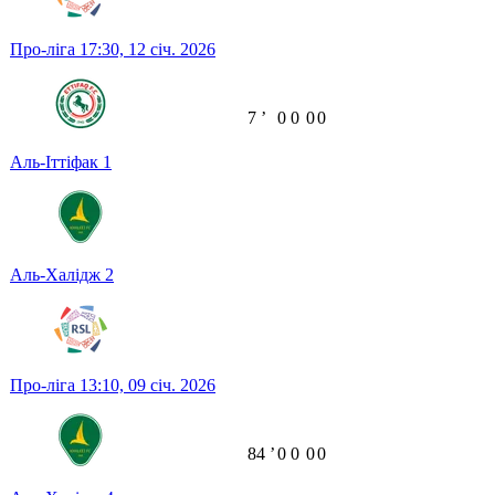
Про-ліга
17:30,
12 січ. 2026
7
ʼ
0
0
0
0
Аль-Іттіфак
1
Аль-Халідж
2
Про-ліга
13:10,
09 січ. 2026
84
ʼ
0
0
0
0