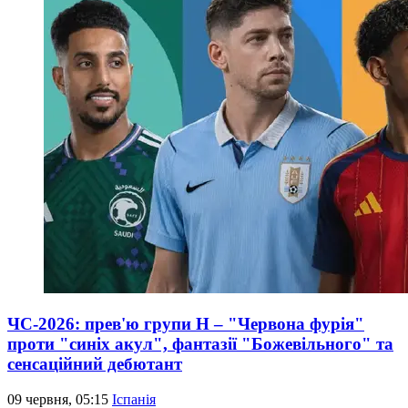
ЧС-2026: прев'ю групи Н – "Червона фурія"
проти "синіх акул", фантазії "Божевільного" та
сенсаційний дебютант
09 червня, 05:15
Іспанія