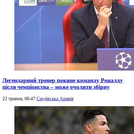
Легендарний тренер покине команду Роналду
після чемпіонства – може очолити збірну
22 травня, 06:47
Саудівська Аравія