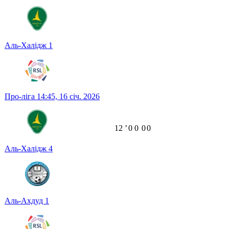
Аль-Халідж
1
Про-ліга
14:45,
16 січ. 2026
12
ʼ
0
0
0
0
Аль-Халідж
4
Аль-Ахдуд
1