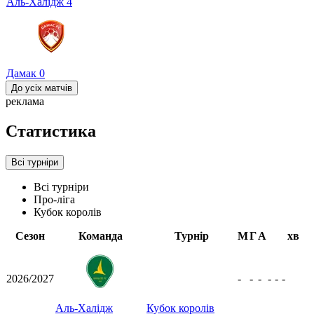
Аль-Халідж
4
Дамак
0
До усіх матчів
реклама
Статистика
Всі турніри
Всі турніри
Про-ліга
Кубок королів
Сезон
Команда
Турнір
М
Г
А
хв
2026/2027
-
-
-
-
-
-
Аль-Халідж
Кубок королів