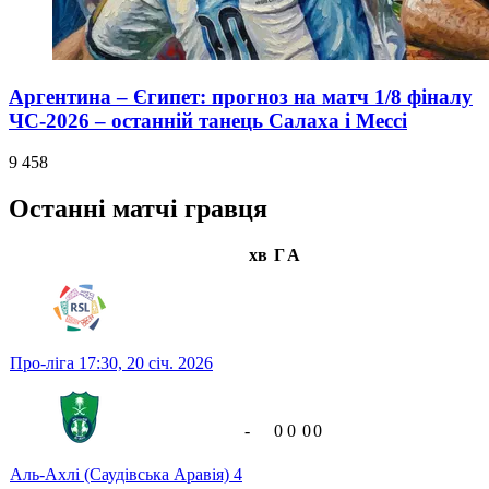
Аргентина – Єгипет: прогноз на матч 1/8 фіналу
ЧС-2026 – останній танець Салаха і Мессі
9 458
Останні матчі гравця
хв
Г
А
Про-ліга
17:30,
20 січ. 2026
-
0
0
0
0
Аль-Ахлі (Саудівська Аравія)
4