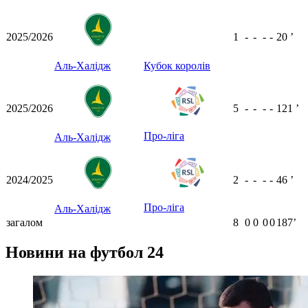
2025/2026
1
-
-
-
-
20
ʼ
Аль-Халідж
Кубок королів
2025/2026
5
-
-
-
-
121
ʼ
Про-ліга
Аль-Халідж
2024/2025
2
-
-
-
-
46
ʼ
Про-ліга
Аль-Халідж
загалом
8
0
0
0
0
187ʼ
Новини на футбол 24