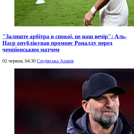
"Залиште арбітра в спокої, це наш вечір": Аль-
Наср опублікував промову Роналду перед
чемпіонським матчем
02 червня, 04:30
Саудівська Аравія