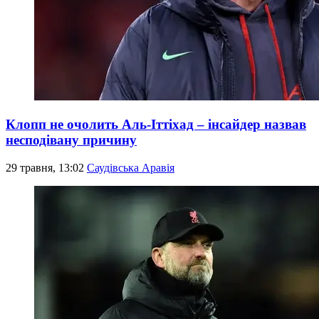
Клопп не очолить Аль-Іттіхад – інсайдер назвав
несподівану причину
29 травня, 13:02
Саудівська Аравія