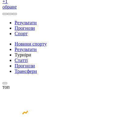
+
1
обране
Результати
Прогнози
Спорт
Новини спорту
Результати
Турніри
Статті
Прогнози
Трансфери
топ