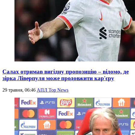
Салах отримав вигідну пропозицію – відомо, де
зірка Ліверпуля може продовжити кар'єру
29 травня, 06:46
АПЛ Top News