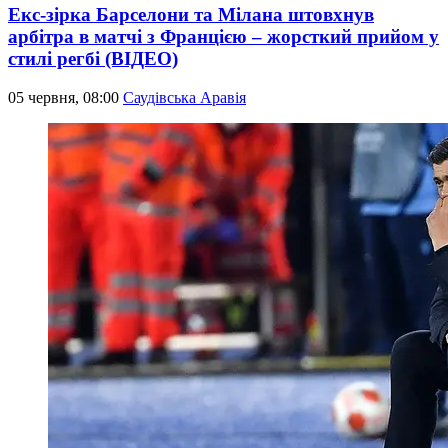
Екс-зірка Барселони та Мілана штовхнув
арбітра в матчі з Францією – жорсткий прийом у
стилі регбі (ВІДЕО)
05 червня, 08:00
Саудівська Аравія