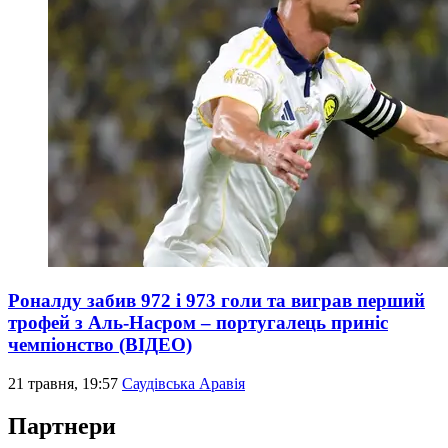
Роналду забив 972 і 973 голи та виграв перший
трофей з Аль-Насром – португалець приніс
чемпіонство (ВІДЕО)
21 травня, 19:57
Саудівська Аравія
Партнери