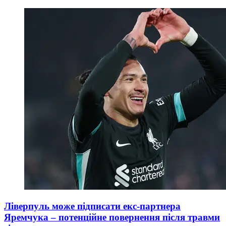
Ліверпуль може підписати екс-партнера
Яремчука – потенційне повернення після травми