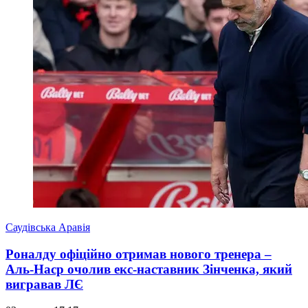
Саудівська Аравія
Роналду офіційно отримав нового тренера –
Аль-Наср очолив екс-наставник Зінченка, який
вигравав ЛЄ