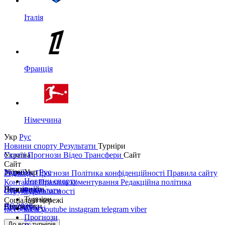
Італія
Франція
Німеччина
Укр
Рус
Новини спорту
Результати
Турніри
Україна
Статті
Прогнози
Відео
Трансфери
Сайт
Сайт
Україна
Збірні
Укр
Рус
Редакція
Прогнози
Політика конфіденційності
Правила сайту
Новини спорту
Контакти
Правила коментування
Редакційна політика
Перша ліга
Ліга націй
Чемпіонати
Результати
Структура власності
Турніри
Соціальні мережі
Друга ліга
ЧС 2026
Англія
Єврокубки
Статті
facebook
x
youtube
instagram
telegram
viber
Прогнози
Кубок України
Іспанія
Ліга чемпіонів
До всіх турнірів