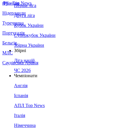
Франція
ЛЧ - Top News
Перша ліга
Нідерланди
Друга ліга
Туреччина
Кубок України
Португалія
Суперкубок України
Бельгія
Збірна України
Збірні
МЛС
Ліга націй
Саудівська Аравія
ЧС 2026
Чемпіонати
Англія
Іспанія
АПЛ Top News
Італія
Німеччина