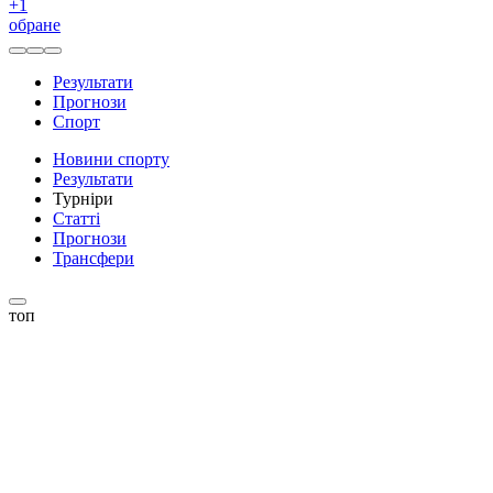
+
1
обране
Результати
Прогнози
Спорт
Новини спорту
Результати
Турніри
Статті
Прогнози
Трансфери
топ