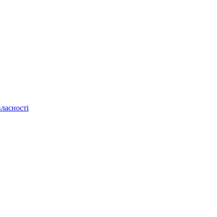
ласності