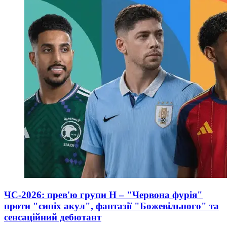
ЧС-2026: прев'ю групи Н – "Червона фурія"
проти "синіх акул", фантазії "Божевільного" та
сенсаційний дебютант