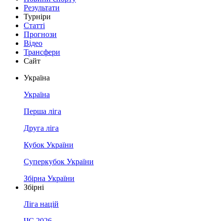
Результати
Турніри
Статті
Прогнози
Відео
Трансфери
Сайт
Україна
Україна
Перша ліга
Друга ліга
Кубок України
Суперкубок України
Збірна України
Збірні
Ліга націй
ЧС 2026