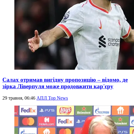
Салах отримав вигідну пропозицію – відомо, де
зірка Ліверпуля може продовжити кар'єру
29 травня, 06:46
АПЛ Top News