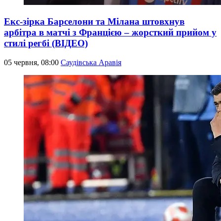
Екс-зірка Барселони та Мілана штовхнув
арбітра в матчі з Францією – жорсткий прийом у
стилі регбі (ВІДЕО)
05 червня, 08:00
Саудівська Аравія