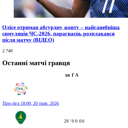
Олісе отримав абсурдну жовту – найганебніша
симуляція ЧС-2026, парагваєць розплакався
після матчу (ВІДЕО)
2 740
Останні матчі гравця
хв
Г
А
Про-ліга
18:00,
20 трав. 2026
29
ʼ
0
0
0
0