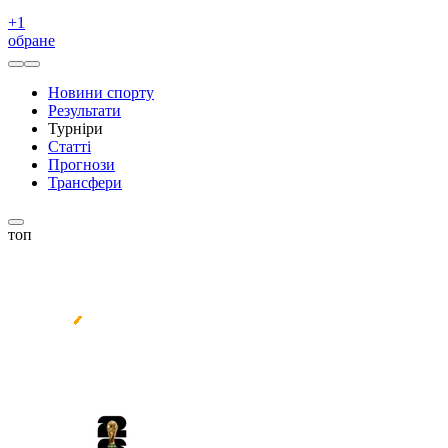
+
1
обране
Новини спорту
Результати
Турніри
Статті
Прогнози
Трансфери
топ