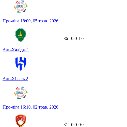
Про-ліга
18:00,
05 трав. 2026
86
ʼ
0
0
1
0
Аль-Халідж
1
Аль-Хіляль
2
Про-ліга
16:10,
02 трав. 2026
31
ʼ
0
0
0
0