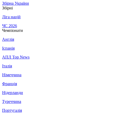
Збірна України
Збірні
Ліга націй
ЧС 2026
Чемпіонати
Англія
Іспанія
АПЛ Top News
Італія
Німеччина
Франція
Нідерланди
Туреччина
Португалія