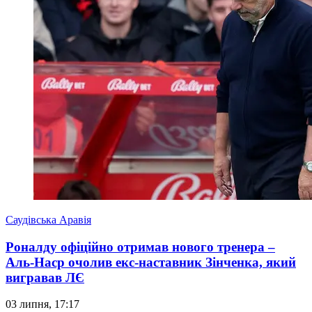
Саудівська Аравія
Роналду офіційно отримав нового тренера –
Аль-Наср очолив екс-наставник Зінченка, який
вигравав ЛЄ
03 липня, 17:17