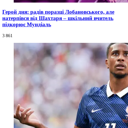
Герой дня: радів поразці Лобановського, але
натерпівся від Шахтаря – шкільний вчитель
підкорює Мундіаль
3 861