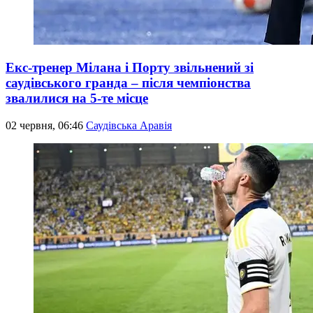
Екс-тренер Мілана і Порту звільнений зі
саудівського гранда – після чемпіонства
звалилися на 5-те місце
02 червня, 06:46
Саудівська Аравія