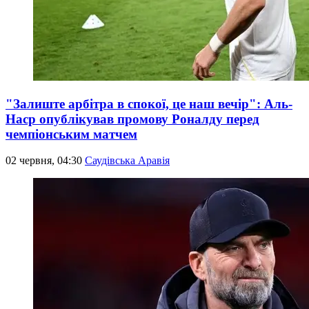
"Залиште арбітра в спокої, це наш вечір": Аль-
Наср опублікував промову Роналду перед
чемпіонським матчем
02 червня, 04:30
Саудівська Аравія