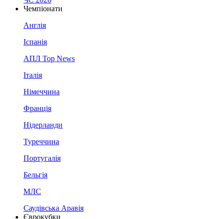
Чемпіонати
Англія
Іспанія
АПЛ Top News
Італія
Німеччина
Франція
Нідерланди
Туреччина
Португалія
Бельгія
МЛС
Саудівська Аравія
Єврокубки