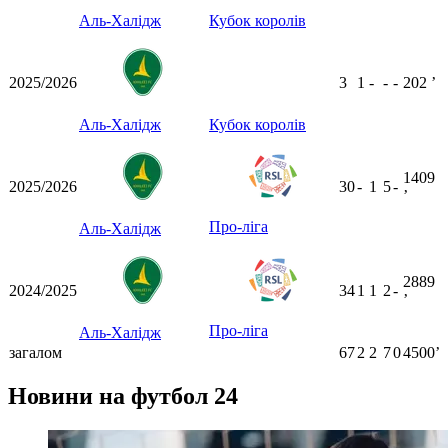
Аль-Халідж
Кубок королів
2025/2026
3
1
-
-
-
202
ʼ
Аль-Халідж
Кубок королів
1409
2025/2026
30
-
1
5
-
ʼ
Про-ліга
Аль-Халідж
2889
2024/2025
34
1
1
2
-
ʼ
Про-ліга
Аль-Халідж
загалом
67
2
2
7
0
4500ʼ
Новини на футбол 24