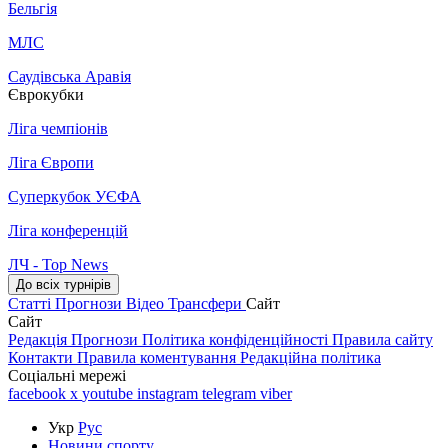
Бельгія
МЛС
Саудівська Аравія
Єврокубки
Ліга чемпіонів
Ліга Європи
Суперкубок УЄФА
Ліга конференцій
ЛЧ - Top News
До всіх турнірів
Статті
Прогнози
Відео
Трансфери
Сайт
Сайт
Редакція
Прогнози
Політика конфіденційності
Правила сайту
Контакти
Правила коментування
Редакційна політика
Соціальні мережі
facebook
x
youtube
instagram
telegram
viber
Укр
Рус
Новини спорту