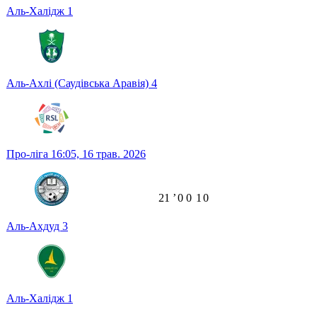
Аль-Халідж
1
Аль-Ахлі (Саудівська Аравія)
4
Про-ліга
16:05,
16 трав. 2026
21
ʼ
0
0
1
0
Аль-Ахдуд
3
Аль-Халідж
1