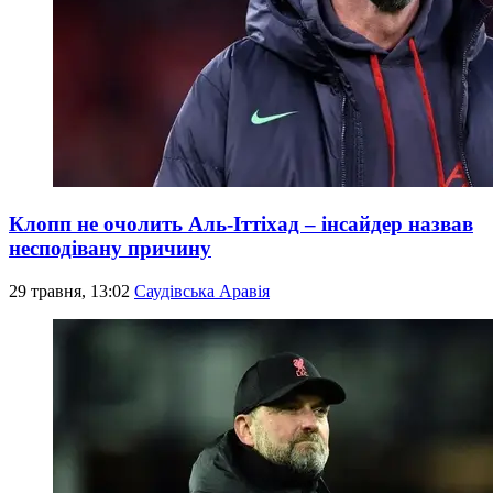
Клопп не очолить Аль-Іттіхад – інсайдер назвав
несподівану причину
29 травня, 13:02
Саудівська Аравія