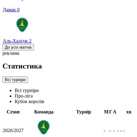
Дамак
0
Аль-Халідж
2
До усіх матчів
реклама
Статистика
Всі турніри
Всі турніри
Про-ліга
Кубок королів
Сезон
Команда
Турнір
М
Г
А
хв
2026/2027
-
-
-
-
-
-