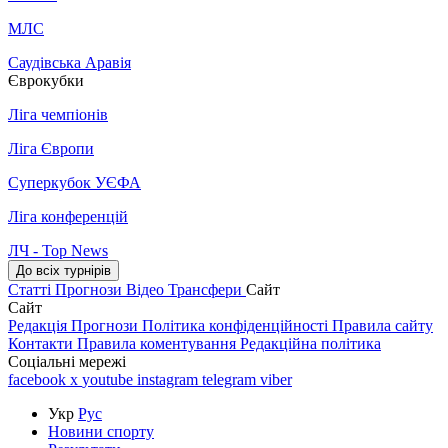
МЛС
Саудівська Аравія
Єврокубки
Ліга чемпіонів
Ліга Європи
Суперкубок УЄФА
Ліга конференцій
ЛЧ - Top News
До всіх турнірів
Статті
Прогнози
Відео
Трансфери
Сайт
Сайт
Редакція
Прогнози
Політика конфіденційності
Правила сайту
Контакти
Правила коментування
Редакційна політика
Соціальні мережі
facebook
x
youtube
instagram
telegram
viber
Укр
Рус
Новини спорту