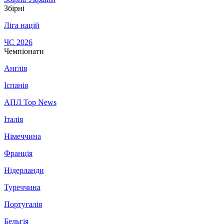
Збірні
Ліга націй
ЧС 2026
Чемпіонати
Англія
Іспанія
АПЛ Top News
Італія
Німеччина
Франція
Нідерланди
Туреччина
Португалія
Бельгія