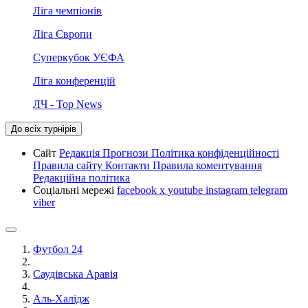
Ліга чемпіонів
Ліга Європи
Суперкубок УЄФА
Ліга конференцій
ЛЧ - Top News
До всіх турнірів
Сайт
Редакція
Прогнози
Політика конфіденційності
Правила сайту
Контакти
Правила коментування
Редакційна політика
Соціальні мережі
facebook
x
youtube
instagram
telegram
viber
Футбол 24
Саудівська Аравія
Аль-Халідж