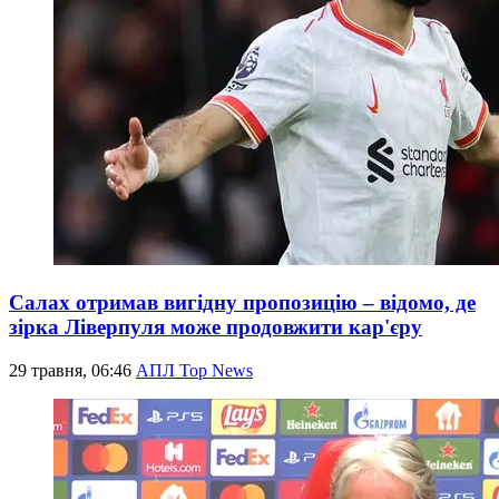
Салах отримав вигідну пропозицію – відомо, де
зірка Ліверпуля може продовжити кар'єру
29 травня, 06:46
АПЛ Top News