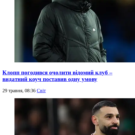
Клопп погодився очолити відомий клуб –
видатний коуч поставив одну умову
29 травня, 08:36
Світ