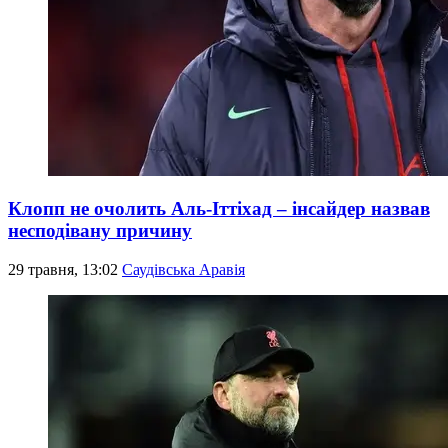
Клопп не очолить Аль-Іттіхад – інсайдер назвав
несподівану причину
29 травня, 13:02
Саудівська Аравія