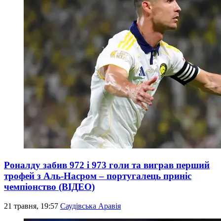
Роналду забив 972 і 973 голи та виграв перший
трофей з Аль-Насром – португалець приніс
чемпіонство (ВІДЕО)
21 травня, 19:57
Саудівська Аравія