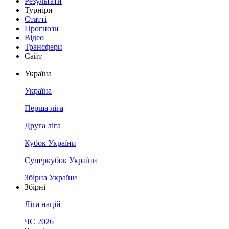
Результати
Турніри
Статті
Прогнози
Відео
Трансфери
Сайт
Україна
Україна
Перша ліга
Друга ліга
Кубок України
Суперкубок України
Збірна України
Збірні
Ліга націй
ЧС 2026