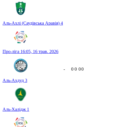
Аль-Ахлі (Саудівська Аравія)
4
Про-ліга
16:05,
16 трав. 2026
-
0
0
0
0
Аль-Ахдуд
3
Аль-Халідж
1