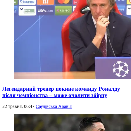
Легендарний тренер покине команду Роналду
після чемпіонства – може очолити збірну
22 травня, 06:47
Саудівська Аравія