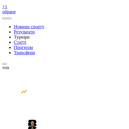
+
1
обране
Новини спорту
Результати
Турніри
Статті
Прогнози
Трансфери
топ