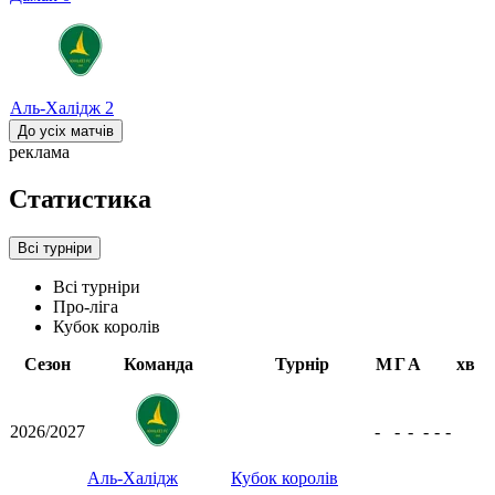
Аль-Халідж
2
До усіх матчів
реклама
Статистика
Всі турніри
Всі турніри
Про-ліга
Кубок королів
Сезон
Команда
Турнір
М
Г
А
хв
2026/2027
-
-
-
-
-
-
Аль-Халідж
Кубок королів