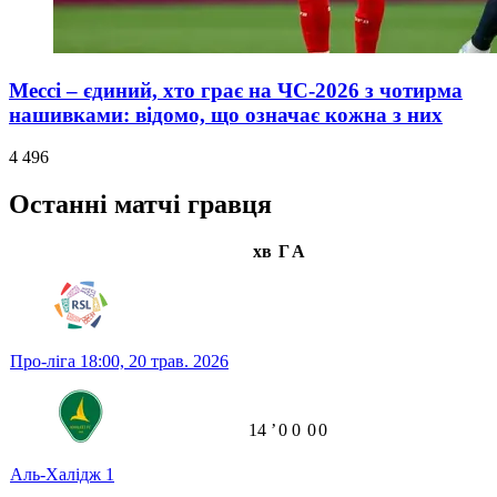
Мессі – єдиний, хто грає на ЧС-2026 з чотирма
нашивками: відомо, що означає кожна з них
4 496
Останні матчі гравця
хв
Г
А
Про-ліга
18:00,
20 трав. 2026
14
ʼ
0
0
0
0
Аль-Халідж
1