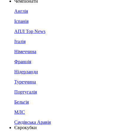
Чемпіонати
Англія
Іспанія
АПЛ Top News
Італія
Німеччина
Франція
Нідерланди
Туреччина
Португалія
Бельгія
МЛС
Саудівська Аравія
Єврокубки