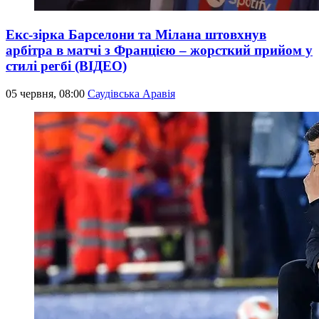
Екс-зірка Барселони та Мілана штовхнув
арбітра в матчі з Францією – жорсткий прийом у
стилі регбі (ВІДЕО)
05 червня, 08:00
Саудівська Аравія