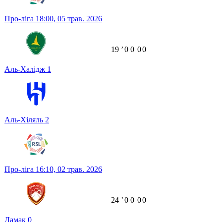
Про-ліга
18:00,
05 трав. 2026
19
ʼ
0
0
0
0
Аль-Халідж
1
Аль-Хіляль
2
Про-ліга
16:10,
02 трав. 2026
24
ʼ
0
0
0
0
Дамак
0