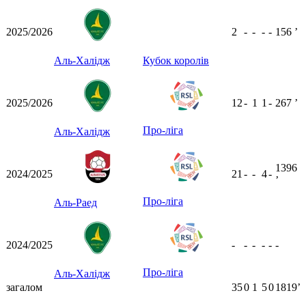
2025/2026
2
-
-
-
-
156
ʼ
Аль-Халідж
Кубок королів
2025/2026
12
-
1
1
-
267
ʼ
Про-ліга
Аль-Халідж
1396
2024/2025
21
-
-
4
-
ʼ
Про-ліга
Аль-Раед
2024/2025
-
-
-
-
-
-
Про-ліга
Аль-Халідж
загалом
35
0
1
5
0
1819ʼ