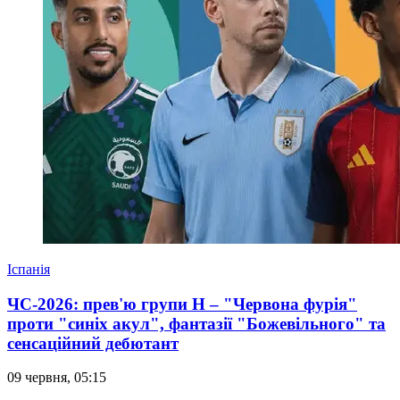
Іспанія
ЧС-2026: прев'ю групи Н – "Червона фурія"
проти "синіх акул", фантазії "Божевільного" та
сенсаційний дебютант
09 червня, 05:15