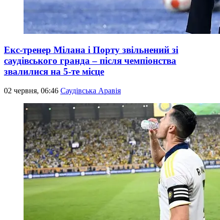
Екс-тренер Мілана і Порту звільнений зі
саудівського гранда – після чемпіонства
звалилися на 5-те місце
02 червня, 06:46
Саудівська Аравія