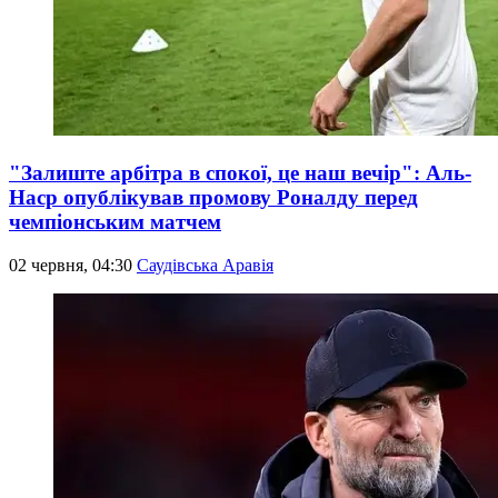
"Залиште арбітра в спокої, це наш вечір": Аль-
Наср опублікував промову Роналду перед
чемпіонським матчем
02 червня, 04:30
Саудівська Аравія