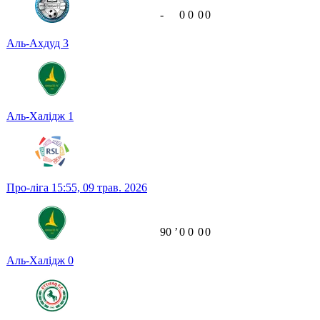
-
0
0
0
0
Аль-Ахдуд
3
Аль-Халідж
1
Про-ліга
15:55,
09 трав. 2026
90
ʼ
0
0
0
0
Аль-Халідж
0