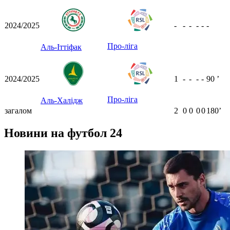
2024/2025
-
-
-
-
-
-
Про-ліга
Аль-Іттіфак
2024/2025
1
-
-
-
-
90
ʼ
Про-ліга
Аль-Халідж
загалом
2
0
0
0
0
180ʼ
Новини на футбол 24