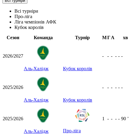
Всі турніри
Всі турніри
Про-ліга
Ліга чемпіонів АФК
Кубок королів
Сезон
Команда
Турнір
М
Г
А
хв
2026/2027
-
-
-
-
-
-
Аль-Халідж
Кубок королів
2025/2026
-
-
-
-
-
-
Аль-Халідж
Кубок королів
2025/2026
1
-
-
-
-
90
ʼ
Про-ліга
Аль-Халідж