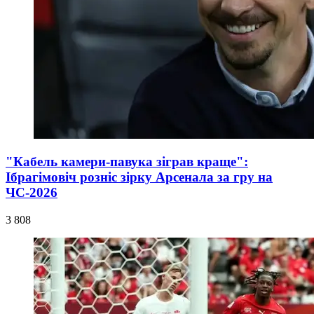
"Кабель камери-павука зіграв краще":
Ібрагімовіч розніс зірку Арсенала за гру на
ЧС-2026
3 808