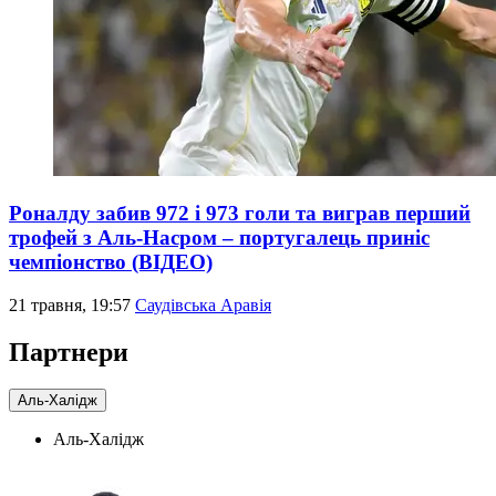
Роналду забив 972 і 973 голи та виграв перший
трофей з Аль-Насром – португалець приніс
чемпіонство (ВІДЕО)
21 травня, 19:57
Саудівська Аравія
Партнери
Аль-Халідж
Аль-Халідж