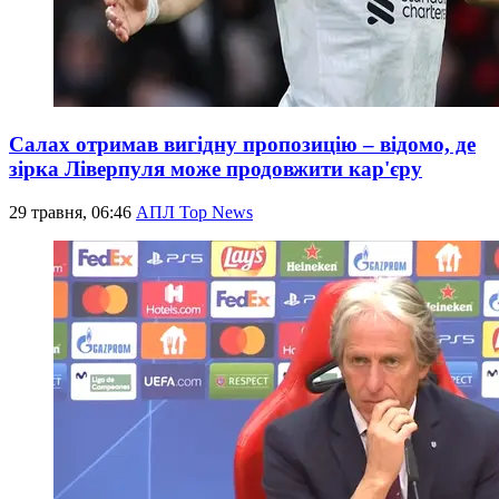
Салах отримав вигідну пропозицію – відомо, де
зірка Ліверпуля може продовжити кар'єру
29 травня, 06:46
АПЛ Top News