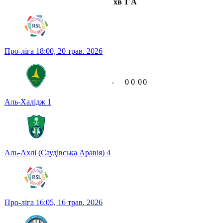
хв
Г
А
Про-ліга
18:00,
20 трав. 2026
-
0
0
0
0
Аль-Халідж
1
Аль-Ахлі (Саудівська Аравія)
4
Про-ліга
16:05,
16 трав. 2026