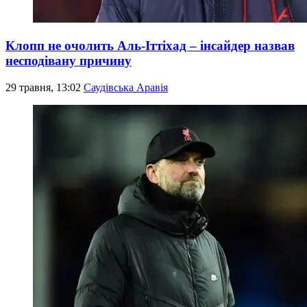
Клопп не очолить Аль-Іттіхад – інсайдер назвав
несподівану причину
29 травня, 13:02
Саудівська Аравія