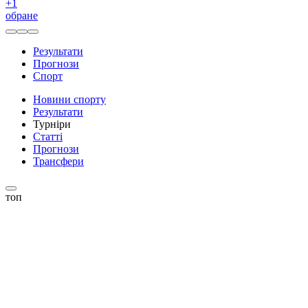
+
1
обране
Результати
Прогнози
Спорт
Новини спорту
Результати
Турніри
Статті
Прогнози
Трансфери
топ