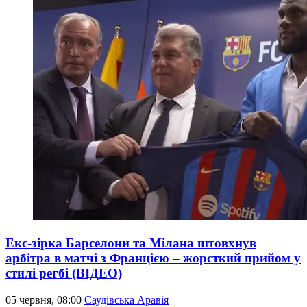
Екс-зірка Барселони та Мілана штовхнув
арбітра в матчі з Францією – жорсткий прийом у
стилі регбі (ВІДЕО)
05 червня, 08:00
Саудівська Аравія