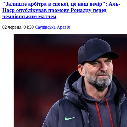
"Залиште арбітра в спокої, це наш вечір": Аль-
Наср опублікував промову Роналду перед
чемпіонським матчем
02 червня, 04:30
Саудівська Аравія