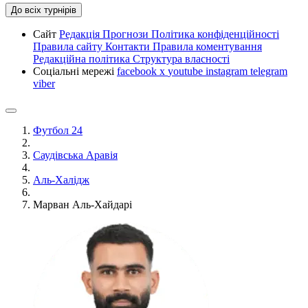
До всіх турнірів
Сайт
Редакція
Прогнози
Політика конфіденційності
Правила сайту
Контакти
Правила коментування
Редакційна політика
Структура власності
Соціальні мережі
facebook
x
youtube
instagram
telegram
viber
Футбол 24
Саудівська Аравія
Аль-Халідж
Марван Аль-Хайдарі