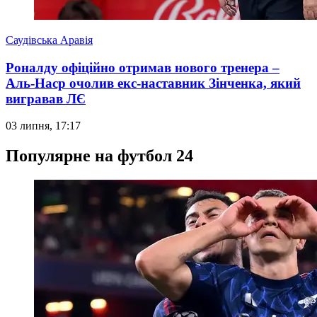
Саудівська Аравія
Роналду офіційно отримав нового тренера –
Аль-Наср очолив екс-наставник Зінченка, який
вигравав ЛЄ
03 липня, 17:17
Популярне на футбол 24