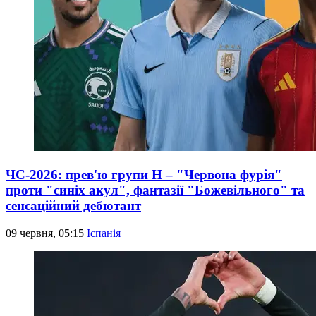
ЧС-2026: прев'ю групи Н – "Червона фурія"
проти "синіх акул", фантазії "Божевільного" та
сенсаційний дебютант
09 червня, 05:15
Іспанія