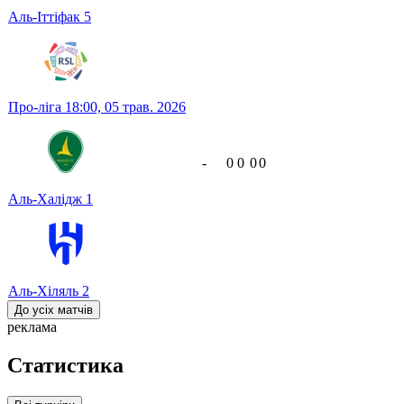
Аль-Іттіфак
5
Про-ліга
18:00,
05 трав. 2026
-
0
0
0
0
Аль-Халідж
1
Аль-Хіляль
2
До усіх матчів
реклама
Статистика