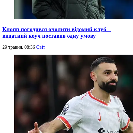
Клопп погодився очолити відомий клуб –
видатний коуч поставив одну умову
29 травня, 08:36
Світ