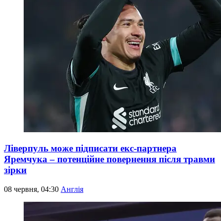
Ліверпуль може підписати екс-партнера
Яремчука – потенційне повернення після травми
зірки
08 червня, 04:30
Англія