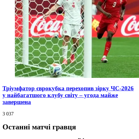
Тріумфатор єврокубка перехопив зірку ЧС-2026
у найбагатшого клубу світу – угода майже
завершена
3 037
Останні матчі гравця