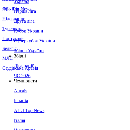
Україна
Франція
ЛЧ - Top News
Перша ліга
Нідерланди
Друга ліга
Туреччина
Кубок України
Португалія
Суперкубок України
Бельгія
Збірна України
Збірні
МЛС
Ліга націй
Саудівська Аравія
ЧС 2026
Чемпіонати
Англія
Іспанія
АПЛ Top News
Італія