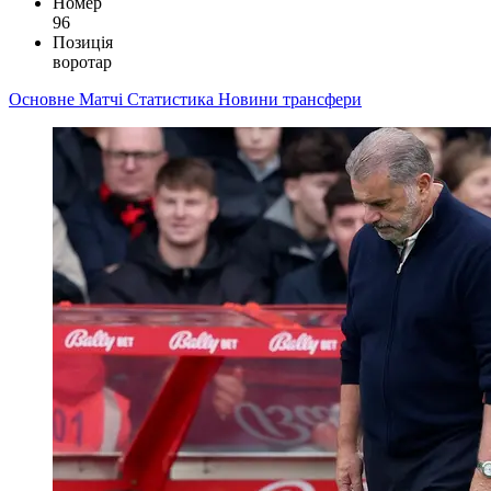
Номер
96
Позиція
воротар
Основне
Матчі
Статистика
Новини
трансфери