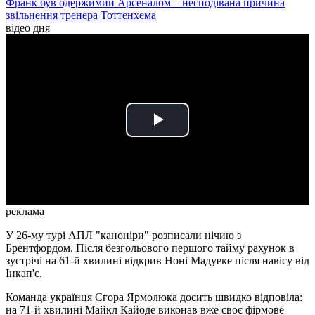
Франк був одержимий Арсеналом – несподівана причина
звільнення тренера Тоттенхема
відео дня
Play
Video
реклама
У 26-му турі АПЛ "каноніри" розписали нічию з
Брентфордом. Після безгольового першого тайму рахунок в
зустрічі на 61-й хвилині відкрив Ноні Мадуеке після навісу від
Інкап'є.
Команда українця Єгора Ярмолюка досить швидко відповіла:
на 71-й хвилині Майкл Кайоде виконав вже своє фірмове