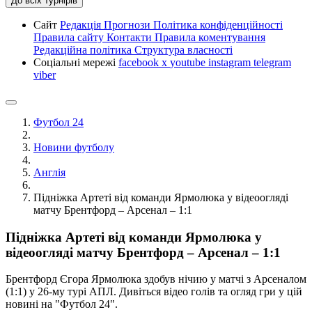
До всіх турнірів
Сайт
Редакція
Прогнози
Політика конфіденційності
Правила сайту
Контакти
Правила коментування
Редакційна політика
Структура власності
Соціальні мережі
facebook
x
youtube
instagram
telegram
viber
Футбол 24
Новини футболу
Англія
Підніжка Артеті від команди Ярмолюка у відеоогляді
матчу Брентфорд – Арсенал – 1:1
Підніжка Артеті від команди Ярмолюка у
відеоогляді матчу Брентфорд – Арсенал – 1:1
Брентфорд Єгора Ярмолюка здобув нічию у матчі з Арсеналом
(1:1) у 26-му турі АПЛ. Дивіться відео голів та огляд гри у цій
новині на "Футбол 24".