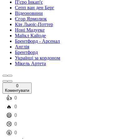
П'єро Інкап'є
Сепп ван ден Берг
Відеоновини
Єгор Ярмолюк
Кін Льюїс-Поттер
Ноні Мадуеке
Майкл Кайоде
Брентфорд - Арсенал
Англія
Брентфорд
Українці за кордоном
Мікель Артета
0
Коментувати
️👍
0
️🔥
0
️😄
0
️😢
0
️🤬
0