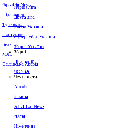
Франція
ЛЧ - Top News
Перша ліга
Нідерланди
Друга ліга
Туреччина
Кубок України
Португалія
Суперкубок України
Бельгія
Збірна України
Збірні
МЛС
Ліга націй
Саудівська Аравія
ЧС 2026
Чемпіонати
Англія
Іспанія
АПЛ Top News
Італія
Німеччина