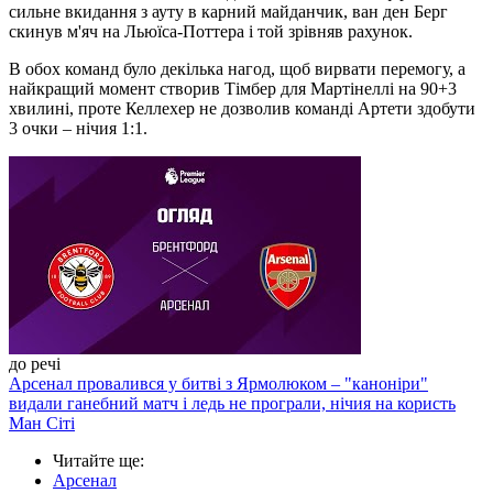
сильне вкидання з ауту в карний майданчик, ван ден Берг
скинув м'яч на Льюїса-Поттера і той зрівняв рахунок.
В обох команд було декілька нагод, щоб вирвати перемогу, а
найкращий момент створив Тімбер для Мартінеллі на 90+3
хвилині, проте Келлехер не дозволив команді Артети здобути
3 очки – нічия 1:1.
до речі
Арсенал провалився у битві з Ярмолюком – "каноніри"
видали ганебний матч і ледь не програли, нічия на користь
Ман Сіті
Читайте ще
:
Арсенал