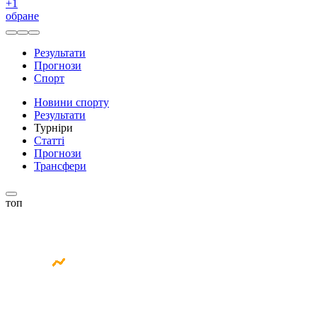
+
1
обране
Результати
Прогнози
Спорт
Новини спорту
Результати
Турніри
Статті
Прогнози
Трансфери
топ