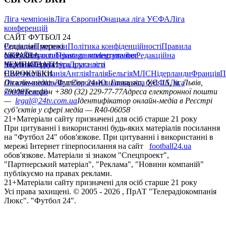
Ліга чемпіонів
Ліга Європи
Юнацька ліга УЄФА
Ліга
конференцій
САЙТ ФУТБОЛ 24
Редакція
Соціальні мережі
Прогнози
Політика конфіденційності
Правила
сайту
facebook
УКРАЇНА
Контакти
x
youtube
Правила коментування
instagram
telegram
viber
Редакційна
політика
Україна
ЧЕМПІОНАТИ
Перша ліга
Структура власності
Друга ліга
Німеччина
ЄВРОКУБКИ
Іспанія
Англія
Італія
Бельгія
МЛС
Нідерланди
Франція
П
Ліга чемпіонів
Онлайн-медіа «Футбол 24»
Ліга Європи
Юнацька ліга УЄФА
пл. Галицька, буд. 15, м. Львів,
Ліга
конференцій
79008
Телефон +380 (32) 229-77-77
Адреса електронної пошти
—
legal@24tv.com.ua
Ідентифікатор онлайн-медіа в Реєстрі
суб’єктів у сфері медіа — R40-06058
21+
Матеріали сайту призначені для осіб старше 21 року
При цитуванні і використанні будь-яких матеріалів посилання
на "Футбол 24" обов'язкове. При цитуванні і використанні в
мережі Інтернет гіперпосилання на сайт
football24.ua
обов'язкове. Матеріали зі знаком "Спецпроект",
"Партнерський матеріал", "Реклама", "Новини компаній"
публікуємо на правах реклами.
21+
Матеріали сайту призначені для осіб старше 21 року
Усi права захищенi. © 2005 -
2026
, ПрАТ "Телерадіокомпанія
Люкс". "Футбол 24".