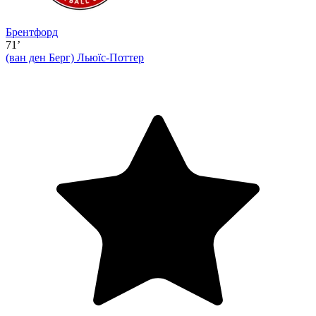
Брентфорд
71’
(ван ден Берг)
Льюїс-Поттер