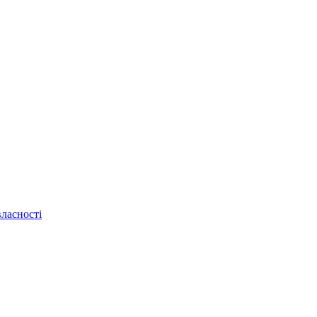
ласності