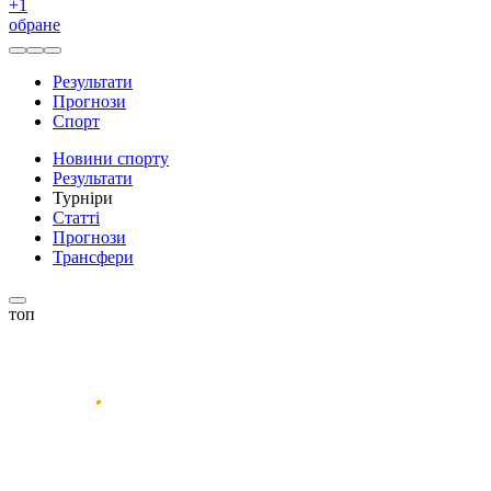
+
1
обране
Результати
Прогнози
Спорт
Новини спорту
Результати
Турніри
Статті
Прогнози
Трансфери
топ