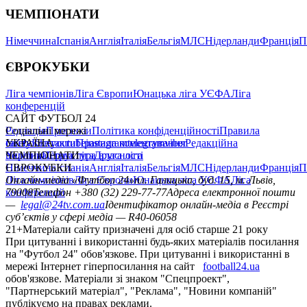
ЧЕМПІОНАТИ
Німеччина
Іспанія
Англія
Італія
Бельгія
МЛС
Нідерланди
Франція
П
ЄВРОКУБКИ
Ліга чемпіонів
Ліга Європи
Юнацька ліга УЄФА
Ліга
конференцій
САЙТ ФУТБОЛ 24
Редакція
Соціальні мережі
Прогнози
Політика конфіденційності
Правила
сайту
facebook
УКРАЇНА
Контакти
x
youtube
Правила коментування
instagram
telegram
viber
Редакційна
політика
Україна
ЧЕМПІОНАТИ
Перша ліга
Структура власності
Друга ліга
Німеччина
ЄВРОКУБКИ
Іспанія
Англія
Італія
Бельгія
МЛС
Нідерланди
Франція
П
Ліга чемпіонів
Онлайн-медіа «Футбол 24»
Ліга Європи
Юнацька ліга УЄФА
пл. Галицька, буд. 15, м. Львів,
Ліга
конференцій
79008
Телефон +380 (32) 229-77-77
Адреса електронної пошти
—
legal@24tv.com.ua
Ідентифікатор онлайн-медіа в Реєстрі
суб’єктів у сфері медіа — R40-06058
21+
Матеріали сайту призначені для осіб старше 21 року
При цитуванні і використанні будь-яких матеріалів посилання
на "Футбол 24" обов'язкове. При цитуванні і використанні в
мережі Інтернет гіперпосилання на сайт
football24.ua
обов'язкове. Матеріали зі знаком "Спецпроект",
"Партнерський матеріал", "Реклама", "Новини компаній"
публікуємо на правах реклами.