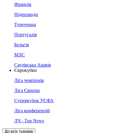
Франція
Нідерланди
Туреччина
Португалія
Бельгія
МЛС
Саудівська Аравія
Єврокубки
Ліга чемпіонів
Ліга Європи
Суперкубок УЄФА
Ліга конференцій
ЛЧ - Top News
До всіх турнірів