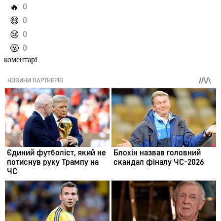
️🔥
0
️😄
0
️😢
0
️🤬
0
коментарі