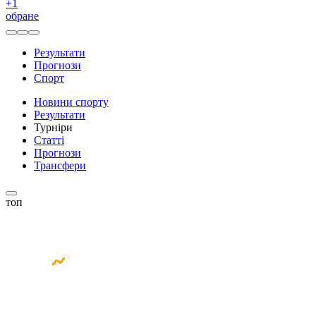
+
1
обране
Результати
Прогнози
Спорт
Новини спорту
Результати
Турніри
Статті
Прогнози
Трансфери
топ