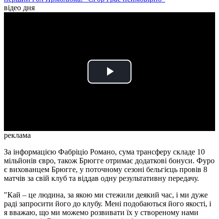
відео дня
Play
Video
реклама
За інформацією Фабріціо Романо, сума трансферу складе 10
мільйонів євро, також Брюгге отримає додаткові бонуси. Фуро
є вихованцем Брюгге, у поточному сезоні бельгієць провів 8
матчів за свій клуб та віддав одну результативну передачу.
"Кай – це людина, за якою ми стежили деякий час, і ми дуже
раді запросити його до клубу. Мені подобаються його якості, і
я вважаю, що ми можемо розвивати їх у створеному нами