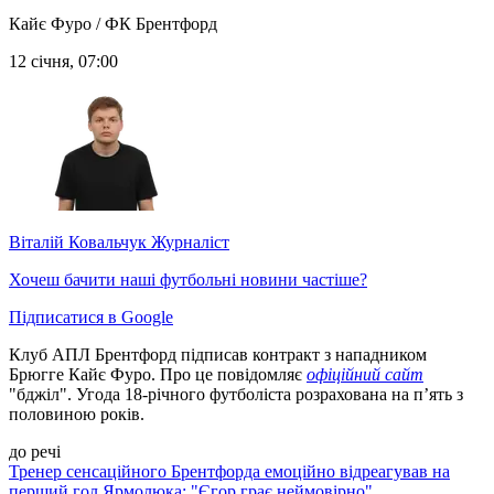
Кайє Фуро / ФК Брентфорд
12 січня, 07:00
Віталій Ковальчук
Журналіст
Хочеш бачити наші футбольні новини частіше?
Підписатися в Google
Клуб АПЛ Брентфорд підписав контракт з нападником
Брюгге Кайє Фуро. Про це повідомляє
офіційний сайт
"бджіл". Угода 18-річного футболіста розрахована на п’ять з
половиною років.
до речі
Тренер сенсаційного Брентфорда емоційно відреагував на
перший гол Ярмолюка: "Єгор грає неймовірно"