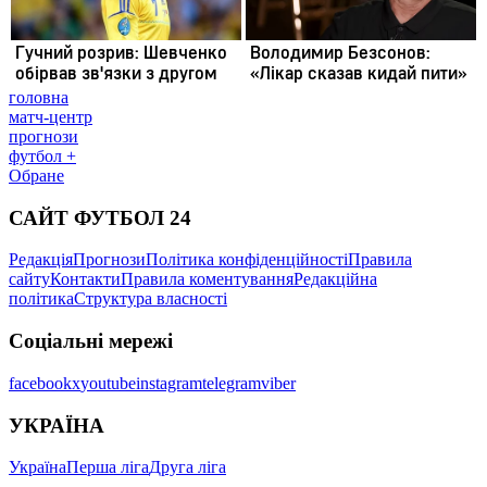
головна
матч-центр
прогнози
футбол +
Обране
САЙТ ФУТБОЛ 24
Редакція
Прогнози
Політика конфіденційності
Правила
сайту
Контакти
Правила коментування
Редакційна
політика
Структура власності
Соціальні мережі
facebook
x
youtube
instagram
telegram
viber
УКРАЇНА
Україна
Перша ліга
Друга ліга