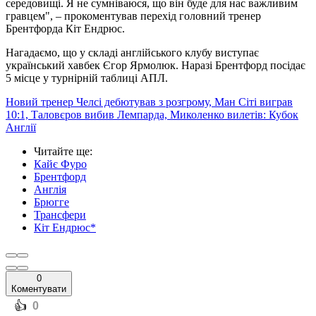
середовищі. Я не сумніваюся, що він буде для нас важливим
гравцем", – прокоментував перехід головний тренер
Брентфорда Кіт Ендрюс.
Нагадаємо, що у складі англійського клубу виступає
український хавбек Єгор Ярмолюк. Наразі Брентфорд посідає
5 місце у турнірній таблиці АПЛ.
Новий тренер Челсі дебютував з розгрому, Ман Сіті виграв
10:1, Таловєров вибив Лемпарда, Миколенко вилетів: Кубок
Англії
Читайте ще
:
Кайє Фуро
Брентфорд
Англія
Брюгге
Трансфери
Кіт Ендрюс*
0
Коментувати
️👍
0