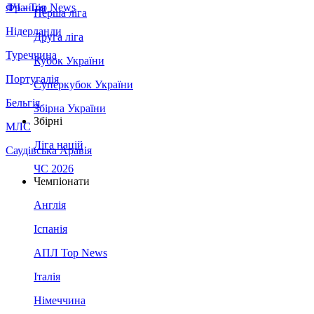
Франція
ЛЧ - Top News
Перша ліга
Нідерланди
Друга ліга
Туреччина
Кубок України
Португалія
Суперкубок України
Бельгія
Збірна України
Збірні
МЛС
Ліга націй
Саудівська Аравія
ЧС 2026
Чемпіонати
Англія
Іспанія
АПЛ Top News
Італія
Німеччина