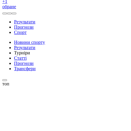
+
1
обране
Результати
Прогнози
Спорт
Новини спорту
Результати
Турніри
Статті
Прогнози
Трансфери
топ