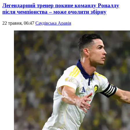
Легендарний тренер покине команду Роналду
після чемпіонства – може очолити збірну
22 травня, 06:47
Саудівська Аравія