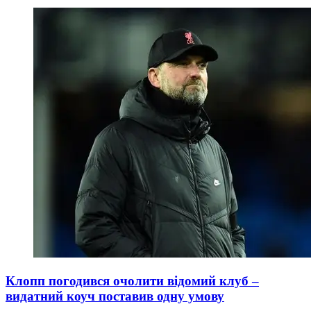
Клопп погодився очолити відомий клуб –
видатний коуч поставив одну умову