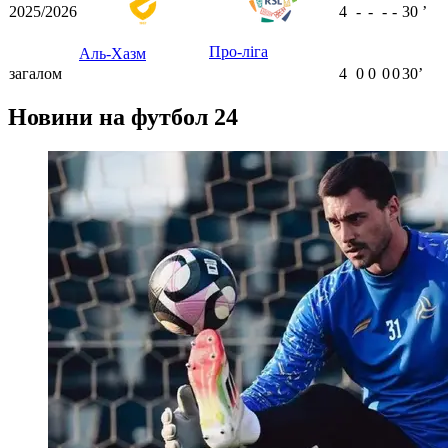
2025/2026
4
-
-
-
-
30
ʼ
Про-ліга
Аль-Хазм
загалом
4
0
0
0
0
30ʼ
Новини на футбол 24