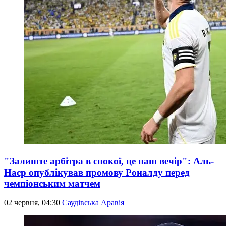
"Залиште арбітра в спокої, це наш вечір": Аль-
Наср опублікував промову Роналду перед
чемпіонським матчем
02 червня, 04:30
Саудівська Аравія