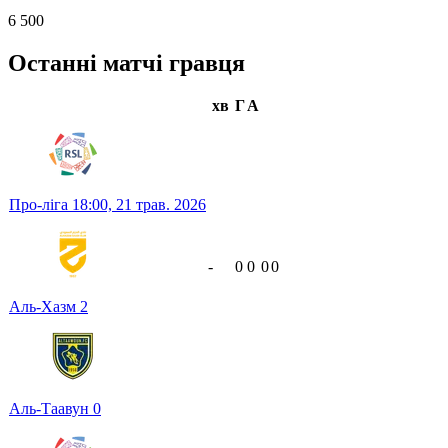
6 500
Останні матчі гравця
хв
Г
А
Про-ліга
18:00,
21 трав. 2026
-
0
0
0
0
Аль-Хазм
2
Аль-Таавун
0