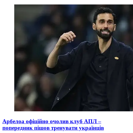
Арбелоа офіційно очолив клуб АПЛ –
попередник пішов тренувати українців