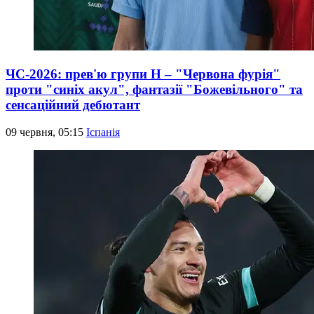
ЧС-2026: прев'ю групи Н – "Червона фурія"
проти "синіх акул", фантазії "Божевільного" та
сенсаційний дебютант
09 червня, 05:15
Іспанія