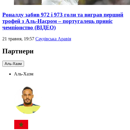
Роналду забив 972 і 973 голи та виграв перший
трофей з Аль-Насром – португалець приніс
чемпіонство (ВІДЕО)
21 травня, 19:57
Саудівська Аравія
Партнери
Аль-Хазм
Аль-Хазм