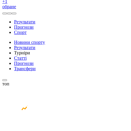
+
1
обране
Результати
Прогнози
Спорт
Новини спорту
Результати
Турніри
Статті
Прогнози
Трансфери
топ