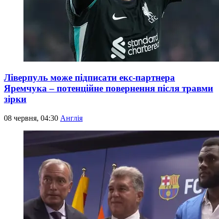
Ліверпуль може підписати екс-партнера
Яремчука – потенційне повернення після травми
зірки
08 червня, 04:30
Англія