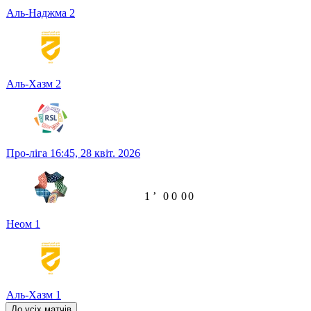
Аль-Наджма
2
Аль-Хазм
2
Про-ліга
16:45,
28 квіт. 2026
1
ʼ
0
0
0
0
Неом
1
Аль-Хазм
1
До усіх матчів