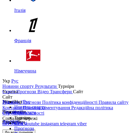
Італія
Франція
Німеччина
Укр
Рус
Новини спорту
Результати
Турніри
Україна
Статті
Прогнози
Відео
Трансфери
Сайт
Сайт
Україна
Збірні
Укр
Рус
Редакція
Прогнози
Політика конфіденційності
Правила сайту
Новини спорту
Контакти
Правила коментування
Редакційна політика
Перша ліга
Ліга націй
Чемпіонати
Результати
Структура власності
Турніри
Соціальні мережі
Друга ліга
ЧС 2026
Англія
Єврокубки
Статті
facebook
x
youtube
instagram
telegram
viber
Прогнози
Кубок України
Іспанія
Ліга чемпіонів
До всіх турнірів