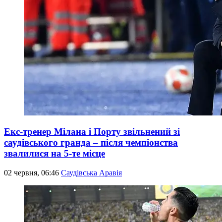
Екс-тренер Мілана і Порту звільнений зі
саудівського гранда – після чемпіонства
звалилися на 5-те місце
02 червня, 06:46
Саудівська Аравія