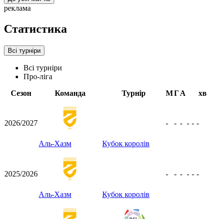
реклама
Статистика
Всі турніри
Всі турніри
Про-ліга
Сезон
Команда
Турнір
М
Г
А
хв
2026/2027
-
-
-
-
-
-
Аль-Хазм
Кубок королів
2025/2026
-
-
-
-
-
-
Аль-Хазм
Кубок королів