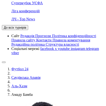
Суперкубок УЄФА
Ліга конференцій
ЛЧ - Top News
До всіх турнірів
Сайт
Редакція
Прогнози
Політика конфіденційності
Правила сайту
Контакти
Правила коментування
Редакційна політика
Структура власності
Соціальні мережі
facebook
x
youtube
instagram
telegram
viber
Футбол 24
Саудівська Аравія
Аль-Хазм
Амаду Бамба