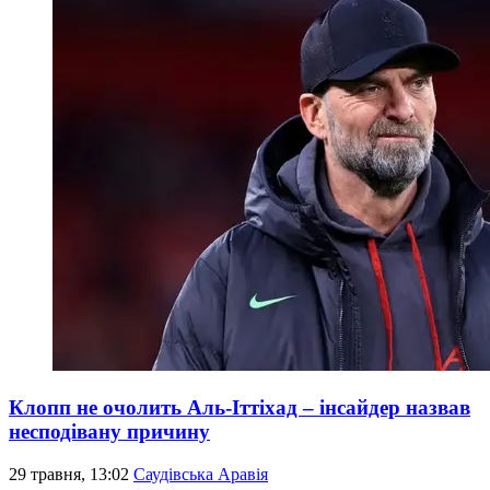
Клопп не очолить Аль-Іттіхад – інсайдер назвав
несподівану причину
29 травня, 13:02
Саудівська Аравія