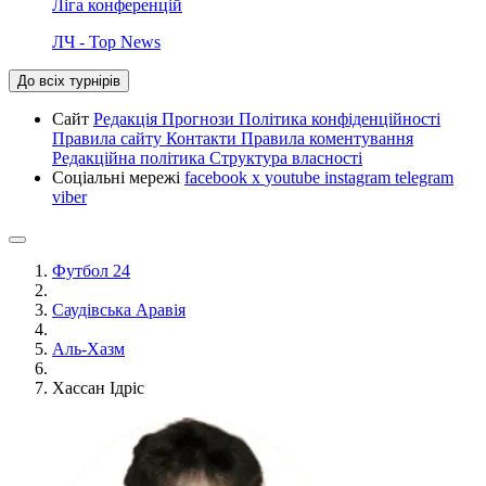
Ліга конференцій
ЛЧ - Top News
До всіх турнірів
Сайт
Редакція
Прогнози
Політика конфіденційності
Правила сайту
Контакти
Правила коментування
Редакційна політика
Структура власності
Соціальні мережі
facebook
x
youtube
instagram
telegram
viber
Футбол 24
Саудівська Аравія
Аль-Хазм
Хассан Ідріс