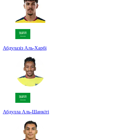
Абдулазіз Аль-Харбі
Абдулла Аль-Шанкіті