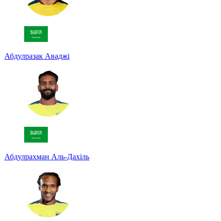
Абдулразак Аваджі
Абдулрахман Аль-Дахіль