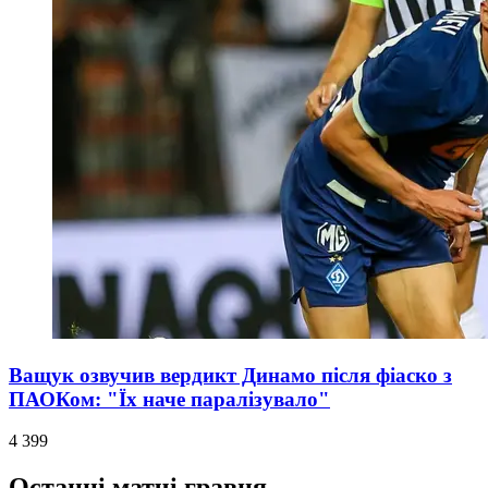
Ващук озвучив вердикт Динамо після фіаско з
ПАОКом: "Їх наче паралізувало"
4 399
Останні матчі гравця