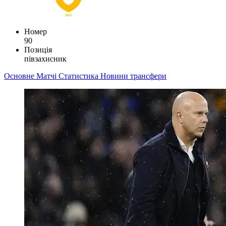
Номер
90
Позиція
півзахисник
Основне
Матчі
Статистика
Новини
трансфери