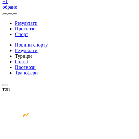
+
1
обране
Результати
Прогнози
Спорт
Новини спорту
Результати
Турніри
Статті
Прогнози
Трансфери
топ