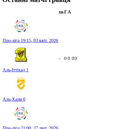
хв
Г
А
Про-ліга
19:15,
03 квіт. 2026
-
0
0
0
0
Аль-Іттіхад
1
Аль-Хазм
0
Про-ліга
21:00,
27 лют. 2026