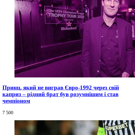
Принц, який не виграв Євро-1992 через свій
каприз – рідний брат був розумнішим і став
чемпіоном
7 500