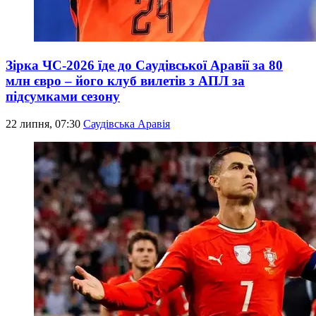
Зірка ЧС-2026 їде до Саудівської Аравії за 80
млн євро – його клуб вилетів з АПЛ за
підсумками сезону
22 липня, 07:30
Саудівська Аравія