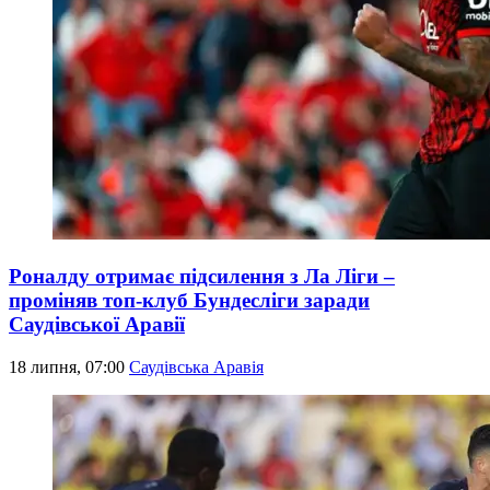
Роналду отримає підсилення з Ла Ліги –
проміняв топ-клуб Бундесліги заради
Саудівської Аравії
18 липня, 07:00
Саудівська Аравія