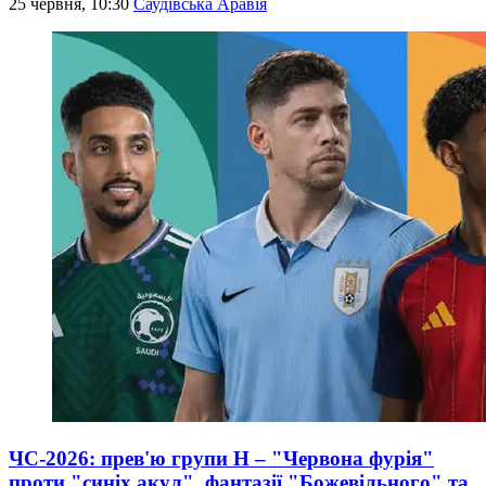
25 червня, 10:30
Саудівська Аравія
ЧС-2026: прев'ю групи Н – "Червона фурія"
проти "синіх акул", фантазії "Божевільного" та