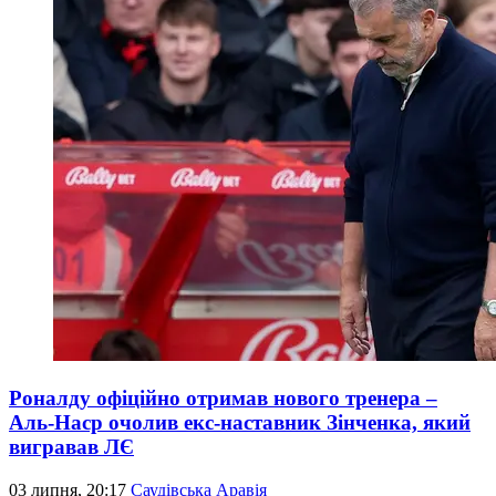
Роналду офіційно отримав нового тренера –
Аль-Наср очолив екс-наставник Зінченка, який
вигравав ЛЄ
03 липня, 20:17
Саудівська Аравія