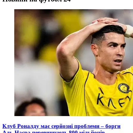
Клуб Роналду має серйозні проблеми – борги
Аль-Насра перевищують 800 мільйонів