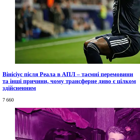
Вінісіус після Реала в АПЛ – таємні перемовини
та інші причини, чому трансферне диво є цілком
здійсненним
7 660