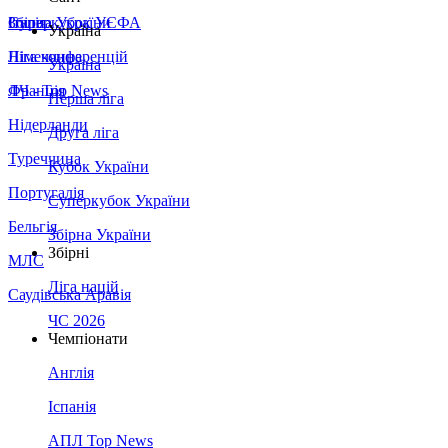
Збірна України
Італія
Суперкубок УЄФА
Україна
Німеччина
Ліга конференцій
Україна
Франція
ЛЧ - Top News
Перша ліга
Нідерланди
Друга ліга
Туреччина
Кубок України
Португалія
Суперкубок України
Бельгія
Збірна України
Збірні
МЛС
Ліга націй
Саудівська Аравія
ЧС 2026
Чемпіонати
Англія
Іспанія
АПЛ Top News