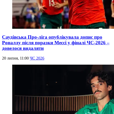
Саудівська Про-ліга опублікувала допис про
Роналду після поразки Мессі у фіналі ЧС-2026 –
довелося видаляти
20 липня, 11:00
ЧС 2026