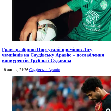
Гравець збірної Португалії проміняв Лігу
чемпіонів на Саудівську Аравію – послаблення
конкурентів Трубіна і Судакова
18 липня, 21:36
Саудівська Аравія