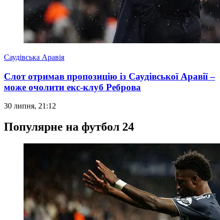
Саудівська Аравія
Слот отримав пропозицію із Саудівської Аравії –
може очолити екс-клуб Реброва
30 липня, 21:12
Популярне на футбол 24