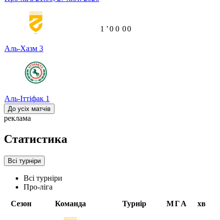
1
ʼ
0
0
0
0
Аль-Хазм
3
Аль-Іттіфак
1
До усіх матчів
реклама
Статистика
Всі турніри
Всі турніри
Про-ліга
Сезон
Команда
Турнір
М
Г
А
хв