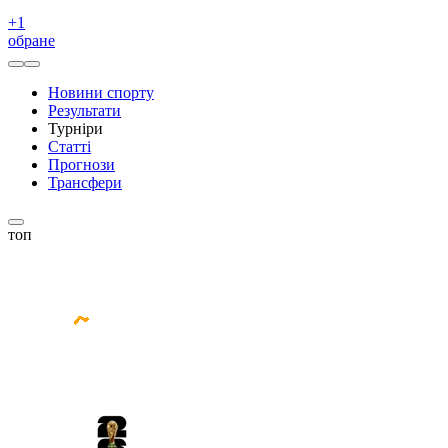
+
1
обране
Новини спорту
Результати
Турніри
Статті
Прогнози
Трансфери
топ