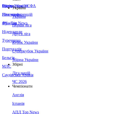
Збірна України
Італія
Суперкубок УЄФА
Україна
Німеччина
Ліга конференцій
Україна
Франція
ЛЧ - Top News
Перша ліга
Нідерланди
Друга ліга
Туреччина
Кубок України
Португалія
Суперкубок України
Бельгія
Збірна України
Збірні
МЛС
Ліга націй
Саудівська Аравія
ЧС 2026
Чемпіонати
Англія
Іспанія
АПЛ Top News