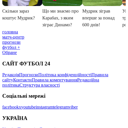
головна
матч-центр
прогнози
футбол +
Обране
САЙТ ФУТБОЛ 24
Редакція
Прогнози
Політика конфіденційності
Правила
сайту
Контакти
Правила коментування
Редакційна
політика
Структура власності
Соціальні мережі
facebook
x
youtube
instagram
telegram
viber
УКРАЇНА