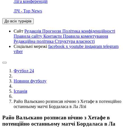
Ліга конференцій
ЛЧ - Top News
До всіх турнірів
Сайт
Редакція
Прогнози
Політика конфіденційності
Правила сайту
Контакти
Правила коментування
Редакційна політика
Структура власності
Соціальні мережі
facebook
x
youtube
instagram
telegram
viber
Футбол 24
Новини футболу
Іспанія
Райо Вальєкано розписав нічию з Хетафе в потенційно
останньому матчі Бордаласа в Ла Лізі
Райо Вальєкано розписав нічию з Хетафе в
потенційно останньому матчі Бордаласа в Ла