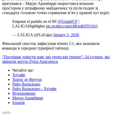
врятувався – Мауро Арамбаррі скористався вільним
простором у штрафному майданчику та після подачі зі
стандарту головою точно спрямував м’яч у правий кут воріт.
Empatar el partido en el 90'.
@GetafeCF
|
LALIGAHighlights
pic.twitter.com/c8KmR9TOAO
— LALIGA (@LaLiga)
January 2, 2026
Фінальний свисток зафіксував нічию 1:1, яка залишила
команди в середині турнірної таблиці.
"Поспішав довести нам, що тепер він тренер": 24 години, які
змінили життя Луїса Арагонеса
Читайте ще
:
Хетафе
Хорхе де Фрутос
Райо Вальєкано
Райо Вальєкано - Хетафе
Відеоновини
Мауро Арамбаррі
Іспанія