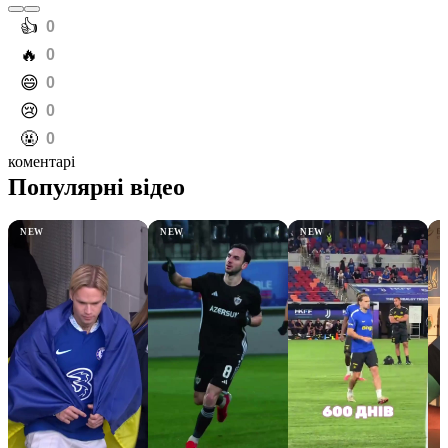
️👍
0
️🔥
0
️😄
0
️😢
0
️🤬
0
коментарі