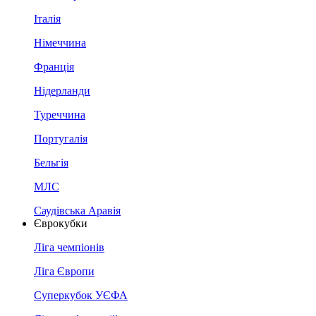
Італія
Німеччина
Франція
Нідерланди
Туреччина
Португалія
Бельгія
МЛС
Саудівська Аравія
Єврокубки
Ліга чемпіонів
Ліга Європи
Суперкубок УЄФА