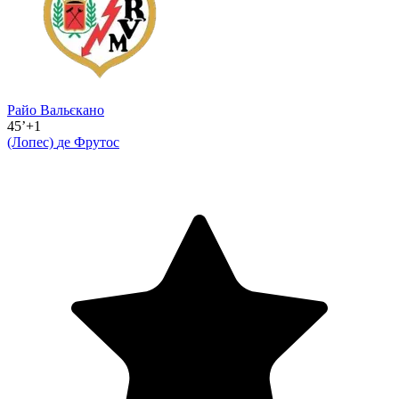
Райо Вальєкано
45’+1
(Лопес)
де Фрутос