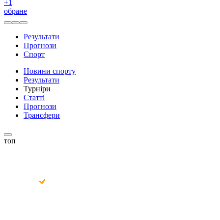
+
1
обране
Результати
Прогнози
Спорт
Новини спорту
Результати
Турніри
Статті
Прогнози
Трансфери
топ