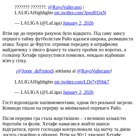
??????? ???????. ️
@RayoVallecano
|
LALIGAHighlights
pic.twitter.com/3psol91ixN
— LALIGA (@LaLiga)
January 2, 2026
Втім ще до перерви рахунок було відкрито. Під саму завісу
першого тайму футболістам Райо вдалася широка, розмашиста
атака: Хорхе де Фрутос отримав передачу в штрафному
майданчику з лівого флангу та зльоту пробив по воротах, а
голкіпер Хетафе припустився помилки, невдало відбивши
м'яч у сітку.
️ ¡
@Jorge_deFrutosS
adelanta al
@RayoVallecano
!
LALIGAHighlights
pic.twitter.com/LDr7yINbk7
— LALIGA (@LaLiga)
January 2, 2026
Гості відповідали напівмоментами, однак без реальної загрози.
Команди пішли на перерву за мінімальної переваги Райо.
Після перерви гра стала жорсткішою – з великою кількістю
боротьби та фолів. Хетафе намагався знайти шанси
відігратися, проте господарі контролювали хід матчу та діяли
досить спокійно в обороні. Втім на 90+1 хвилині Хетафе