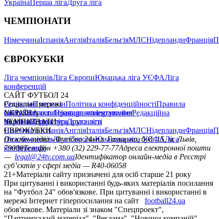
Україна
Перша ліга
Друга ліга
ЧЕМПІОНАТИ
Німеччина
Іспанія
Англія
Італія
Бельгія
МЛС
Нідерланди
Франція
П
ЄВРОКУБКИ
Ліга чемпіонів
Ліга Європи
Юнацька ліга УЄФА
Ліга
конференцій
САЙТ ФУТБОЛ 24
Редакція
Соціальні мережі
Прогнози
Політика конфіденційності
Правила
сайту
facebook
УКРАЇНА
Контакти
x
youtube
Правила коментування
instagram
telegram
viber
Редакційна
політика
Україна
ЧЕМПІОНАТИ
Перша ліга
Структура власності
Друга ліга
Німеччина
ЄВРОКУБКИ
Іспанія
Англія
Італія
Бельгія
МЛС
Нідерланди
Франція
П
Ліга чемпіонів
Онлайн-медіа «Футбол 24»
Ліга Європи
Юнацька ліга УЄФА
пл. Галицька, буд. 15, м. Львів,
Ліга
конференцій
79008
Телефон +380 (32) 229-77-77
Адреса електронної пошти
—
legal@24tv.com.ua
Ідентифікатор онлайн-медіа в Реєстрі
суб’єктів у сфері медіа — R40-06058
21+
Матеріали сайту призначені для осіб старше 21 року
При цитуванні і використанні будь-яких матеріалів посилання
на "Футбол 24" обов'язкове. При цитуванні і використанні в
мережі Інтернет гіперпосилання на сайт
football24.ua
обов'язкове. Матеріали зі знаком "Спецпроект",
"Партнерський матеріал", "Реклама", "Новини компаній"