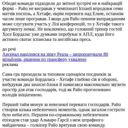
Обидві команди підходили до звітної зустрічі не в найкращій
формі – Райо не вигравав у чемпіонаті Іспанії впродовж семи
матчів поспіль, а Хетафе, окрім перемоги над Ельче, останнім
часом лише програвав. І якщо для Райо певним виправданням
може слугувати участь у Лізі конференцій, то у Хетафе такого
аргументу немає. Не виключено, що головний тренер гостей
Хосе Бордалас уже думками перебуває в АПЛ, куди його
активно сватає іспанська та англійська преса.
до речі
Арсенал націлився на зірку Реала – запропонували 80
мільйонів, рішення по трансферу ухвалено
реклама
Сама гра проходила за типовим сценарієм поєдинків за
участю команди Бордаласа – Хетафе глибоко сів в обороні,
вибудував два захисні блоки й намагався максимально звузити
простір для атак господарів, тоді як Райо прогнозовано
володів ініціативою.
Перший тайм минув за невеликої переваги господарів. Райо
створив кілька небезпечних моментів, однак загалом гостроти
було небагато. Першим по-справжньому небезпечним
епізодом став удар Альваро Гарсії з меж штрафного
майданчика – голкіпер Райо врятував свою команду.