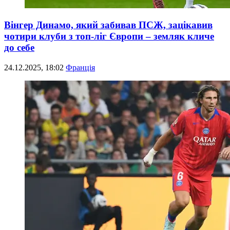
Вінгер Динамо, який забивав ПСЖ, зацікавив
чотири клуби з топ-ліг Європи – земляк кличе
до себе
24.12.2025, 18:02
Франція