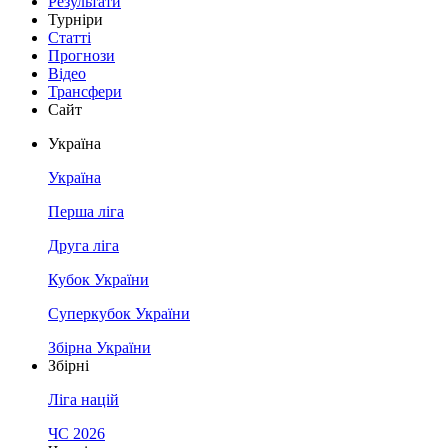
Результати
Турніри
Статті
Прогнози
Відео
Трансфери
Сайт
Україна
Україна
Перша ліга
Друга ліга
Кубок України
Суперкубок України
Збірна України
Збірні
Ліга націй
ЧС 2026