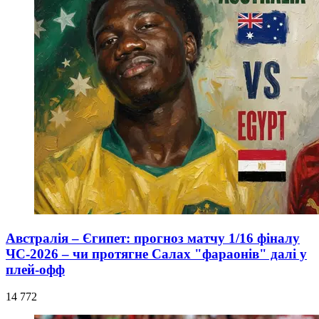
Австралія – Єгипет: прогноз матчу 1/16 фіналу
ЧС-2026 – чи протягне Салах "фараонів" далі у
плей-офф
14 772