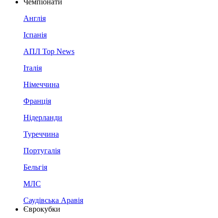
Чемпіонати
Англія
Іспанія
АПЛ Top News
Італія
Німеччина
Франція
Нідерланди
Туреччина
Португалія
Бельгія
МЛС
Саудівська Аравія
Єврокубки