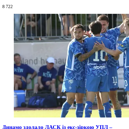
8 722
Динамо здолало ЛАСК із екс-зіркою УПЛ –