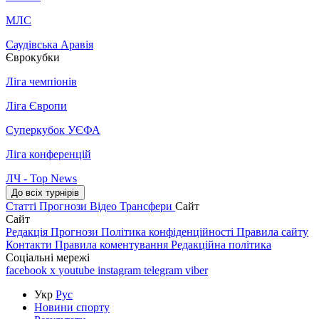
МЛС
Саудівська Аравія
Єврокубки
Ліга чемпіонів
Ліга Європи
Суперкубок УЄФА
Ліга конференцій
ЛЧ - Top News
До всіх турнірів
Статті
Прогнози
Відео
Трансфери
Сайт
Сайт
Редакція
Прогнози
Політика конфіденційності
Правила сайту
Контакти
Правила коментування
Редакційна політика
Соціальні мережі
facebook
x
youtube
instagram
telegram
viber
Укр
Рус
Новини спорту