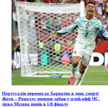
Португалія перемогла Хорватію в день смерті
Жоти – Роналду вперше забив у плей-офф ЧС,
зірка Мілана вивів в 1/8 фіналу