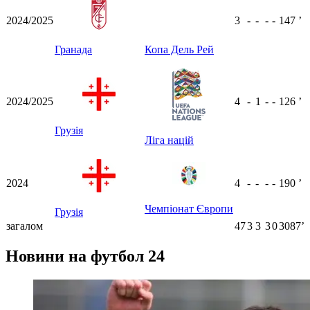
2024/2025
3
-
-
-
-
147
ʼ
Гранада
Копа Дель Рей
2024/2025
4
-
1
-
-
126
ʼ
Грузія
Ліга націй
2024
4
-
-
-
-
190
ʼ
Чемпіонат Європи
Грузія
загалом
47
3
3
3
0
3087ʼ
Новини на футбол 24