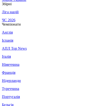
Збірні
Ліга націй
ЧС 2026
Чемпіонати
Англія
Іспанія
АПЛ Top News
Італія
Німеччина
Франція
Нідерланди
Туреччина
Португалія
Бельгія