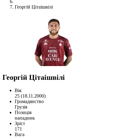
Георгій Цітаішвілі
Георгій Цітаішвілі
Вік
25 (18.11.2000)
Громадянство
Грузія
Позиція
нападник
Зріст
171
Вага