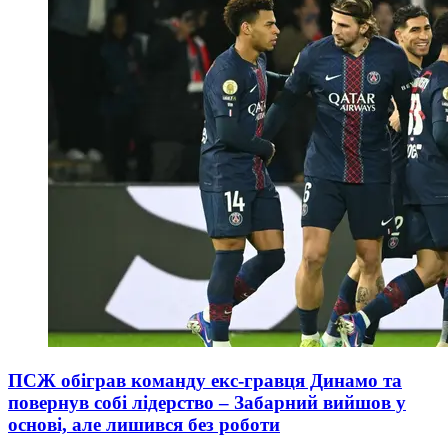
ПСЖ обіграв команду екс-гравця Динамо та
повернув собі лідерство – Забарний вийшов у
основі, але лишився без роботи