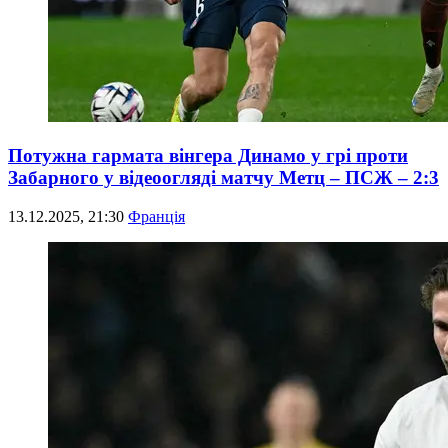
Потужна гармата вінгера Динамо у грі проти
Забарного у відеоогляді матчу Метц – ПСЖ – 2:3
13.12.2025, 21:30
Франція