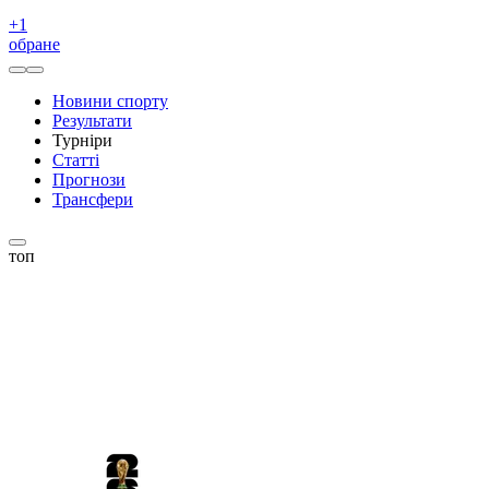
+
1
обране
Новини спорту
Результати
Турніри
Статті
Прогнози
Трансфери
топ