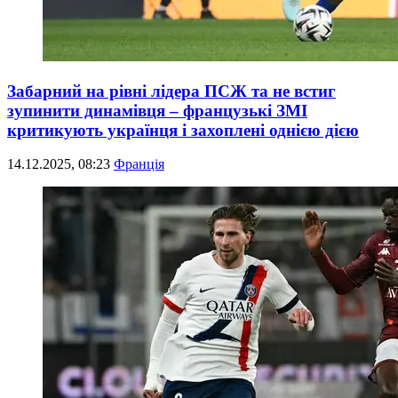
Забарний на рівні лідера ПСЖ та не встиг
зупинити динамівця – французькі ЗМІ
критикують українця і захоплені однією дією
14.12.2025, 08:23
Франція