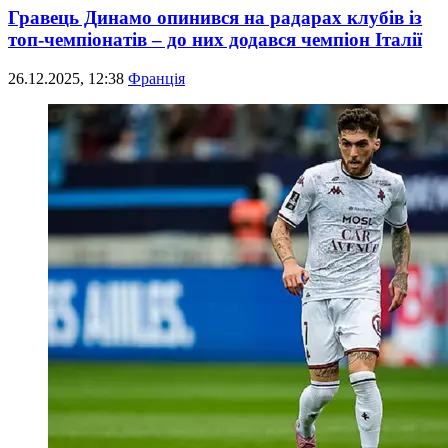
Гравець Динамо опинився на радарах клубів із
топ-чемпіонатів – до них додався чемпіон Італії
26.12.2025, 12:38
Франція