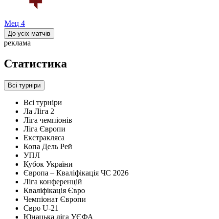
Мец
4
До усіх матчів
реклама
Статистика
Всі турніри
Всі турніри
Ла Ліга 2
Ліга чемпіонів
Ліга Європи
Екстракляса
Копа Дель Рей
УПЛ
Кубок України
Європа – Кваліфікація ЧС 2026
Ліга конференцій
Кваліфікація Євро
Чемпіонат Європи
Євро U-21
Юнацька ліга УЄФА