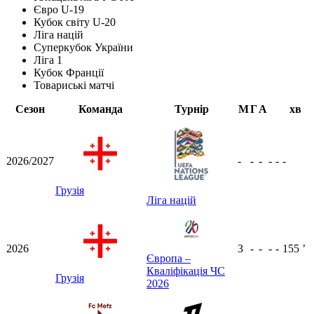
Євро U-19
Кубок світу U-20
Ліга націй
Суперкубок України
Ліга 1
Кубок Франції
Товариські матчі
Сезон
Команда
Турнір
М
Г
А
хв
2026/2027
-
-
-
-
-
-
Грузія
Ліга націй
2026
3
-
-
-
-
155
ʼ
Європа –
Кваліфікація ЧС
Грузія
2026