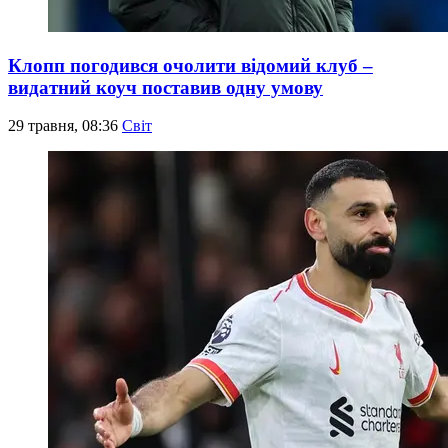
Клопп погодився очолити відомий клуб –
видатний коуч поставив одну умову
29 травня, 08:36
Світ