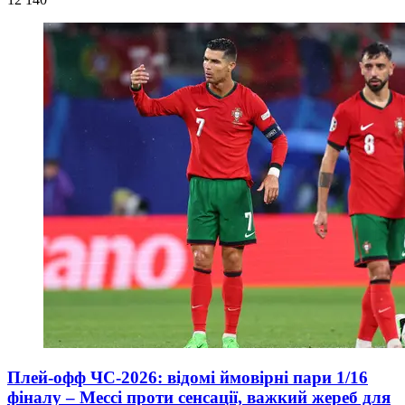
Плей-офф ЧС-2026: відомі ймовірні пари 1/16
фіналу – Мессі проти сенсації, важкий жереб для