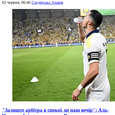
02 червня, 06:46
Саудівська Аравія
"Залиште арбітра в спокої, це наш вечір": Аль-