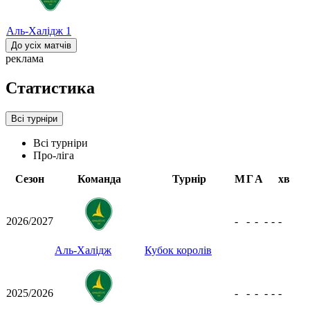
Аль-Халідж
1
До усіх матчів
реклама
Статистика
Всі турніри
Всі турніри
Про-ліга
Сезон
Команда
Турнір
М
Г
А
хв
2026/2027
-
-
-
-
-
-
Аль-Халідж
Кубок королів
2025/2026
-
-
-
-
-
-