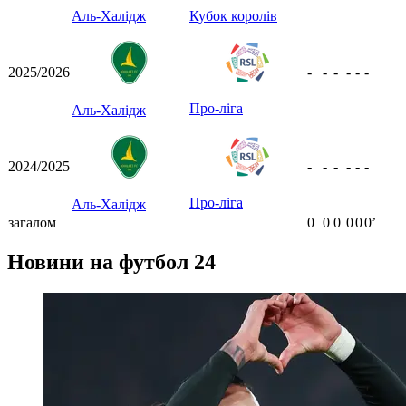
Аль-Халідж
Кубок королів
2025/2026
-
-
-
-
-
-
Про-ліга
Аль-Халідж
2024/2025
-
-
-
-
-
-
Про-ліга
Аль-Халідж
загалом
0
0
0
0
0
0ʼ
Новини на футбол 24