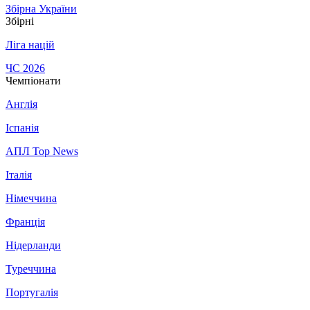
Збірна України
Збірні
Ліга націй
ЧС 2026
Чемпіонати
Англія
Іспанія
АПЛ Top News
Італія
Німеччина
Франція
Нідерланди
Туреччина
Португалія