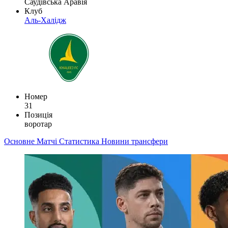
Саудівська Аравія
Клуб
Аль-Халідж
Номер
31
Позиція
воротар
Основне
Матчі
Статистика
Новини
трансфери