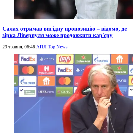
Салах отримав вигідну пропозицію – відомо, де
зірка Ліверпуля може продовжити кар'єру
29 травня, 06:46
АПЛ Top News