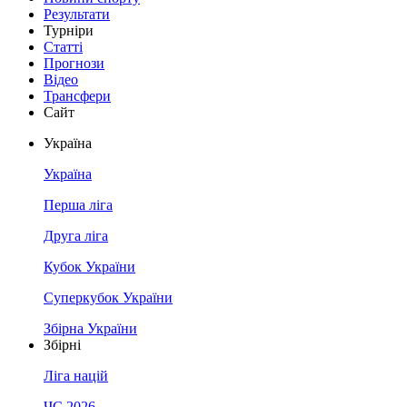
Результати
Турніри
Статті
Прогнози
Відео
Трансфери
Сайт
Україна
Україна
Перша ліга
Друга ліга
Кубок України
Суперкубок України
Збірна України
Збірні
Ліга націй
ЧС 2026