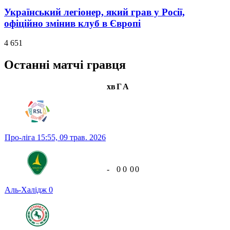
Український легіонер, який грав у Росії,
офіційно змінив клуб в Європі
4 651
Останні матчі гравця
хв
Г
А
Про-ліга
15:55,
09 трав. 2026
-
0
0
0
0
Аль-Халідж
0