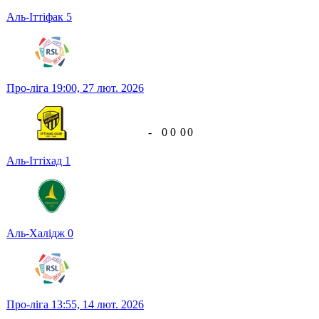
Аль-Іттіфак
5
Про-ліга
19:00,
27 лют. 2026
-
0
0
0
0
Аль-Іттіхад
1
Аль-Халідж
0
Про-ліга
13:55,
14 лют. 2026