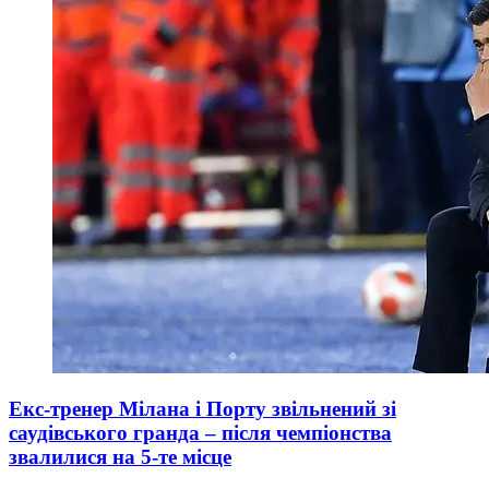
Екс-тренер Мілана і Порту звільнений зі
саудівського гранда – після чемпіонства
звалилися на 5-те місце