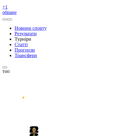
+
1
обране
Новини спорту
Результати
Турніри
Статті
Прогнози
Трансфери
топ