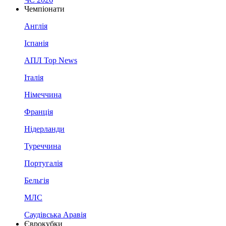
Чемпіонати
Англія
Іспанія
АПЛ Top News
Італія
Німеччина
Франція
Нідерланди
Туреччина
Португалія
Бельгія
МЛС
Саудівська Аравія
Єврокубки