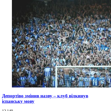
Депортіво змінив назву – клуб відкинув
іспанську мову
12 140