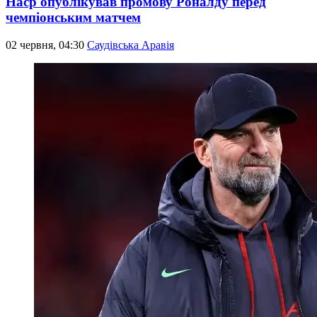
Наср опублікував промову Роналду перед
чемпіонським матчем
02 червня, 04:30
Саудівська Аравія