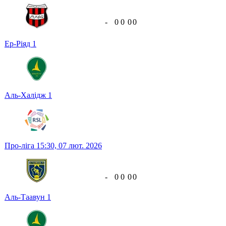
-
0
0
0
0
Ер-Ріяд
1
Аль-Халідж
1
Про-ліга
15:30,
07 лют. 2026
-
0
0
0
0
Аль-Таавун
1