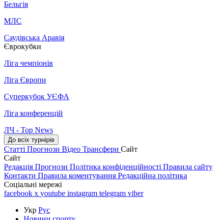
Бельгія
МЛС
Саудівська Аравія
Єврокубки
Ліга чемпіонів
Ліга Європи
Суперкубок УЄФА
Ліга конференцій
ЛЧ - Top News
До всіх турнірів
Статті
Прогнози
Відео
Трансфери
Сайт
Сайт
Редакція
Прогнози
Політика конфіденційності
Правила сайту
Контакти
Правила коментування
Редакційна політика
Соціальні мережі
facebook
x
youtube
instagram
telegram
viber
Укр
Рус
Новини спорту