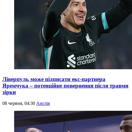
Ліверпуль може підписати екс-партнера
Яремчука – потенційне повернення після травми
зірки
08 червня, 04:30
Англія