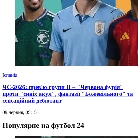
Іспанія
ЧС-2026: прев'ю групи Н – "Червона фурія"
проти "синіх акул", фантазії "Божевільного" та
сенсаційний дебютант
09 червня, 05:15
Популярне на футбол 24