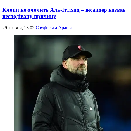
Клопп не очолить Аль-Іттіхад – інсайдер назвав
несподівану причину
29 травня, 13:02
Саудівська Аравія