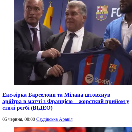
Екс-зірка Барселони та Мілана штовхнув
арбітра в матчі з Францією – жорсткий прийом у
стилі регбі (ВІДЕО)
05 червня, 08:00
Саудівська Аравія