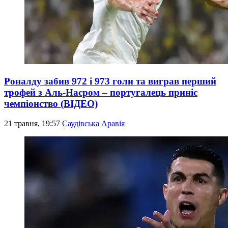
Роналду забив 972 і 973 голи та виграв перший
трофей з Аль-Насром – португалець приніс
чемпіонство (ВІДЕО)
21 травня, 19:57
Саудівська Аравія