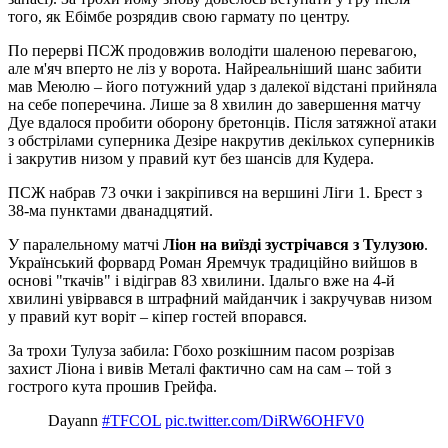
того, як Ебімбе розрядив свою гармату по центру.
По перерві ПСЖ продовжив володіти шаленою перевагою,
але м'яч вперто не ліз у ворота. Найреальніший шанс забити
мав Меюлю – його потужний удар з далекої відстані прийняла
на себе поперечина. Лише за 8 хвилин до завершення матчу
Дуе вдалося пробити оборону бретонців. Після затяжної атаки
з обстрілами суперника Дезіре накрутив декількох суперників
і закрутив низом у правий кут без шансів для Кудера.
ПСЖ набрав 73 очки і закріпився на вершині Ліги 1. Брест з
38-ма пунктами дванадцятий.
У паралельному матчі
Ліон на виїзді зустрічався з Тулузою
.
Український форвард Роман Яремчук традиційно вийшов в
основі "ткачів" і відіграв 83 хвилини. Ідальго вже на 4-й
хвилині увірвався в штрафний майданчик і закручував низом
у правий кут воріт – кіпер гостей впорався.
За трохи Тулуза забила: Гбохо розкішним пасом розрізав
захист Ліона і вивів Металі фактично сам на сам – той з
гострого кута прошив Грейфа.
Dayann
#TFCOL
pic.twitter.com/DiRW6OHFV0