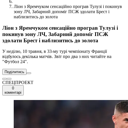
Ліон з Яремчуком сенсаційно програв Тулузі і покинув
зону ЛЧ, Забарний допоміг ПСЖ здолати Брест і
наблизитись до золота
Ліон з Яремчуком сенсаційно програв Тулузі і
покинув зону ЛЧ, Забарний допоміг ПСЖ
здолати Брест і наблизитись до золота
У неділю, 10 травня, в 33-му турі чемпіонату Франції
відбулось декілька матчів. Звіт про два з них читайте на
"Футбол 24".
Поділитись
СПЕЦПРОЕКТ
0
коментарі