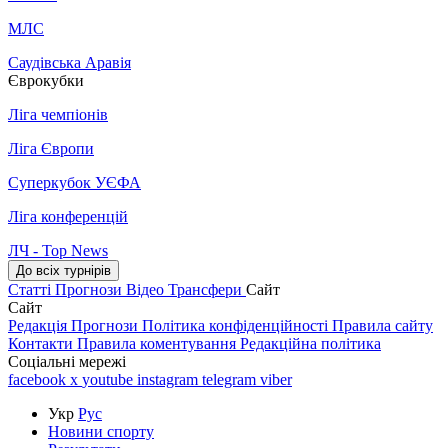
МЛС
Саудівська Аравія
Єврокубки
Ліга чемпіонів
Ліга Європи
Суперкубок УЄФА
Ліга конференцій
ЛЧ - Top News
До всіх турнірів
Статті
Прогнози
Відео
Трансфери
Сайт
Сайт
Редакція
Прогнози
Політика конфіденційності
Правила сайту
Контакти
Правила коментування
Редакційна політика
Соціальні мережі
facebook
x
youtube
instagram
telegram
viber
Укр
Рус
Новини спорту