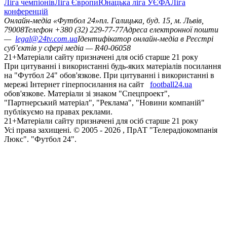
Ліга чемпіонів
Ліга Європи
Юнацька ліга УЄФА
Ліга
конференцій
Онлайн-медіа «Футбол 24»
пл. Галицька, буд. 15, м. Львів,
79008
Телефон +380 (32) 229-77-77
Адреса електронної пошти
—
legal@24tv.com.ua
Ідентифікатор онлайн-медіа в Реєстрі
суб’єктів у сфері медіа — R40-06058
21+
Матеріали сайту призначені для осіб старше 21 року
При цитуванні і використанні будь-яких матеріалів посилання
на "Футбол 24" обов'язкове. При цитуванні і використанні в
мережі Інтернет гіперпосилання на сайт
football24.ua
обов'язкове. Матеріали зі знаком "Спецпроект",
"Партнерський матеріал", "Реклама", "Новини компаній"
публікуємо на правах реклами.
21+
Матеріали сайту призначені для осіб старше 21 року
Усi права захищенi. © 2005 -
2026
, ПрАТ "Телерадіокомпанія
Люкс". "Футбол 24".