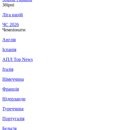
Збірні
Ліга націй
ЧС 2026
Чемпіонати
Англія
Іспанія
АПЛ Top News
Італія
Німеччина
Франція
Нідерланди
Туреччина
Португалія
Бельгія