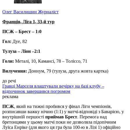
Олег Василишин
Журналіст
Франція, Ліга 1, 33-й тур
ПСЖ – Брест – 1:0
Гол:
Дуе, 82
Тулуза – Ліон –2:1
Голи:
Металі, 10, Камансі, 78 – Толіссо, 71
Вилучення:
Доннум, 79 (тулуза, друга жовта картка)
до речі
Гравці Марселя влаштували вечірку на базі клубу –
відпочинок завершився погромом
реклама
ПСЖ
, який на тижні пробився у фінал Ліги чемпіонів,
розписавши важку нічию (1:1) у матчі-відповіді з Баварією, у
внутрішній першості
приймав Брест
. Перемога над
бретонцями у цьому матчі поки не дозволяла підопічним
Луїса Енріке (для якого ця гра була 100-ю в Лізі 1) офіційно