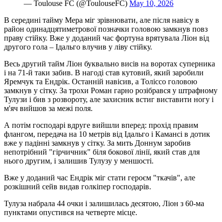
— Toulouse FC (@ToulouseFC)
May 10, 2026
В середині тайму Мера міг зрівнювати, але після навісу в
район одинадцятиметрової позначки головою замкнув повз
праву стійку. Вже у доданий час фортуна врятувала Ліон від
другого гола – Ідальго влучив у ліву стійку.
Весь другий тайм Ліон буквально висів на воротах суперника
і на 71-й таки забив. В нагоді став кутовий, який заробили
Яремчук та Ендрік. Останній навісив, а Толіссо головою
замкнув у сітку. За трохи Роман гарно розібрався у штрафному
Тулузи і бив з розвороту, але захисник встиг виставити ногу і
м'яч вийшов за межі поля.
А потім господарі вдруге вийшли вперед: прохід правим
флангом, передача на 10 метрів від Ідальго і Камансі в дотик
вже у падінні замкнув у сітку. За мить Доннум заробив
непотрібний "гірчичник" біля бокової лінії, який став для
нього другим, і залишив Тулузу у меншості.
Вже у доданий час Ендрік міг стати героєм "ткачів", але
розкішний сейв видав голкіпер господарів.
Тулуза набрала 44 очки і залишилась десятою, Ліон з 60-ма
пунктами опустився на четверте місце.