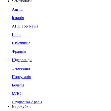
Чемпіонати
Англія
Іспанія
АПЛ Top News
Італія
Німеччина
Франція
Нідерланди
Туреччина
Португалія
Бельгія
МЛС
Саудівська Аравія
Єврокубки