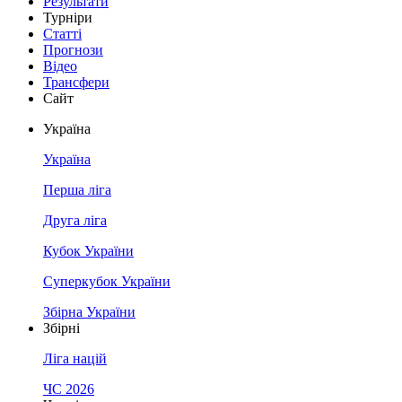
Результати
Турніри
Статті
Прогнози
Відео
Трансфери
Сайт
Україна
Україна
Перша ліга
Друга ліга
Кубок України
Суперкубок України
Збірна України
Збірні
Ліга націй
ЧС 2026