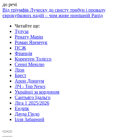
до речі
Від тріумфів Луческу до свисту трибун і провалу
єврокубкових надій – чим живе нинішній Рапід
Читайте ще
:
Тулуза
Ренату Марін
Роман Яремчук
ПСЖ
Франція
Корентен Толіссо
Сенні Меюлю
Ліон
Брест
Арон Доннум
ЛЧ - Top News
Українці за кордоном
Сантьяго Ідальго
Ліга 1 2025/2026
Ендрік
Дауда Гіндо
Ілля Забарний