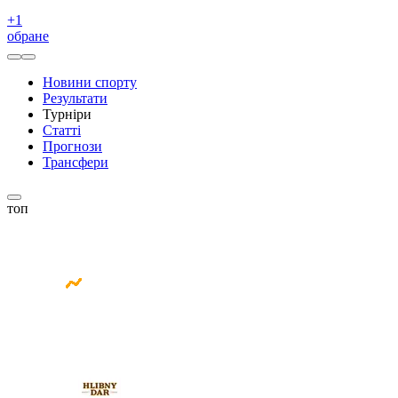
+
1
обране
Новини спорту
Результати
Турніри
Статті
Прогнози
Трансфери
топ