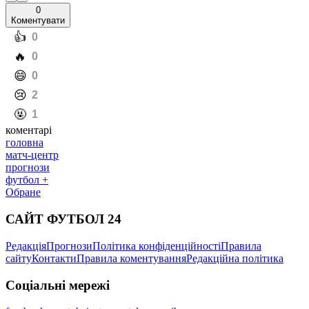
0
Коментувати
️👍
0
️🔥
0
️😄
0
️😢
2
️🤬
1
коментарі
головна
матч-центр
прогнози
футбол +
Обране
САЙТ ФУТБОЛ 24
Редакція
Прогнози
Політика конфіденційності
Правила
сайту
Контакти
Правила коментування
Редакційна політика
Соціальні мережі