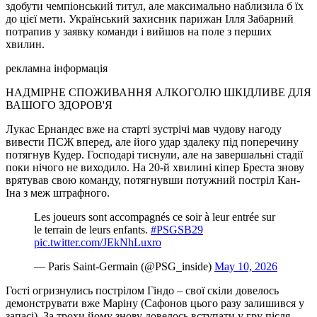
здобути чемпіонський титул, але максимально наблизила б їх
до цієї мети. Український захисник парижан Ілля Забарний
потрапив у заявку команди і вийшов на поле з перших
хвилин.
рекламна інформація
НАДМІРНЕ СПОЖИВАННЯ АЛКОГОЛЮ ШКІДЛИВЕ ДЛЯ
ВАШОГО ЗДОРОВ'Я
Лукас Ернандес вже на старті зустрічі мав чудову нагоду
вивести ПСЖ вперед, але його удар здалеку під поперечину
потягнув Кудер. Господарі тиснули, але на завершальні стадії
поки нічого не виходило. На 20-й хвилині кіпер Бреста знову
врятував свою команду, потягнувши потужний постріл Кан-
Іна з меж штрафного.
Les joueurs sont accompagnés ce soir à leur entrée sur
le terrain de leurs enfants. ️
#PSGSB29
pic.twitter.com/JEkNhLuxro
— Paris Saint-Germain (@PSG_inside)
May 10, 2026
Гості огризнулись пострілом Гіндо – свої скіли довелось
демонструвати вже Маріну (Сафонов цього разу залишився у
запасі). За трохи йому знову довелось вступати у гру після