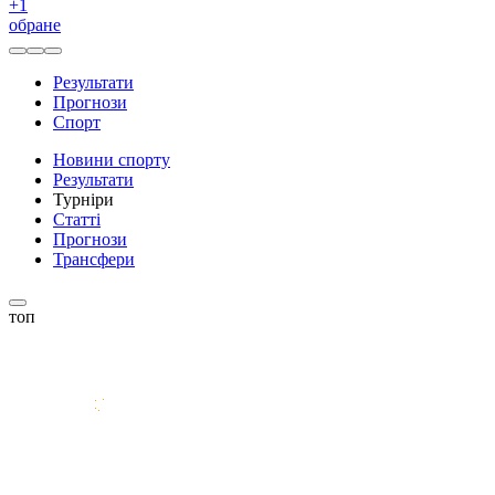
+
1
обране
Результати
Прогнози
Спорт
Новини спорту
Результати
Турніри
Статті
Прогнози
Трансфери
топ