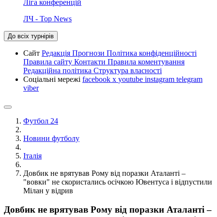
Ліга конференцій
ЛЧ - Top News
До всіх турнірів
Сайт
Редакція
Прогнози
Політика конфіденційності
Правила сайту
Контакти
Правила коментування
Редакційна політика
Структура власності
Соціальні мережі
facebook
x
youtube
instagram
telegram
viber
Футбол 24
Новини футболу
Італія
Довбик не врятував Рому від поразки Аталанті –
"вовки" не скористались осічкою Ювентуса і відпустили
Мілан у відрив
Довбик не врятував Рому від поразки Аталанті –