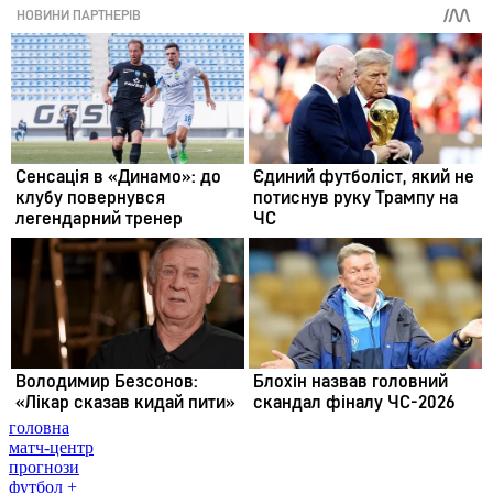
головна
матч-центр
прогнози
футбол +