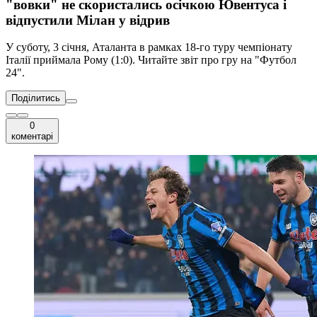
"вовки" не скористались осічкою Ювентуса і
відпустили Мілан у відрив
У суботу, 3 січня, Аталанта в рамках 18-го туру чемпіонату
Італії приймала Рому (1:0). Читайте звіт про гру на "Футбол
24".
Поділитись
0
коментарі