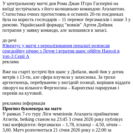
У центральному матчі дня Рома Джан П'єро Гасперіні на
виїзді зустрічалась з його колишньою командою Аталантою.
Статистика очних протистоянь в останніх 20-ти поєдинках
була на користь господарів – 11 перемог бергамасків і лише 3 у
римлян. Український форвард "вовків" Артем Добвик
потрапив у заявку команди, але залишився в запасі.
до речі
Ювентус у матчі з нереалізованим пенальті розписав
сенсаційну нічию з Лечче і втратив шанс обійти Наполі в
топ-3 Серії А
реклама
Вже на старті зустрічі був шанс у Дибали, який бив у дотик
метрів з 13-ти, але сфера влучила у захисника. За трохи
аргентинець, перебуваючи у вигідній позиції, вирішив віддати
ліворуч на вільного Фергюсона – Карнесеккі парирував і
перевів на кутовий.
рекламна інформація
Прогноз букмекера на матч
У рамках 7-го туру Ліги чемпіонів Аталанта прийматиме
Атлетік. betking станом на 23:45 3 січня 2026 року публікує
такі коефіцієнти: бергамаски – 1,78, іспанці – 4,50, нічия –
3,60. Матч розпочнеться 21 січня 2026 року о 22:00 за