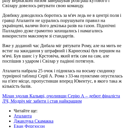
разу Бернасконі низом завершував розіграш кутового і
Свілару довелось рятувати свою команду.
Довбику доводилось боротись за м'яч ледь не в центрі поля і
гравці Аталанти не цурались порушувати правил на
українцеві, валячи його декілька разів на газон. Підопічні
Палладіно дуже грамотно захищались і намагались
використати максимум зі стандартів.
Вже у доданий час Дибала міг рятувати Рому, але на мить не
встиг на закидання у штрафний і Карнесеккі був першим на
м'ячі. Був шанс і у Крстовіча, який втік сам на сам, але
поспішив з ударом і Свілар у падінні потягнув.
Аталанта набрала 25 очок і піднялась на восьму сходинку
турнірної таблиці Серії А. Рома з 33-ма пунктами опустилась
на п'яте місце, пропустивши вперед Ювентус, в якого така ж
кількість балів.
Мілан здолав Кальярі, очоливши Серію А – дебют фіналіста
ЛЧ, Модріч міг забити і став найкращим
Читайте ще
:
Аталанта
Джанлука Скамакка
Еван Фергюсон