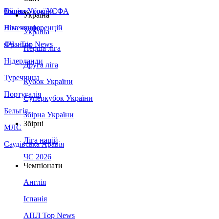
Збірна України
Італія
Суперкубок УЄФА
Україна
Німеччина
Ліга конференцій
Україна
Франція
ЛЧ - Top News
Перша ліга
Нідерланди
Друга ліга
Туреччина
Кубок України
Португалія
Суперкубок України
Бельгія
Збірна України
Збірні
МЛС
Ліга націй
Саудівська Аравія
ЧС 2026
Чемпіонати
Англія
Іспанія
АПЛ Top News