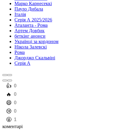
Марко Карнесеккі
Пауло Дибала
Італія
Серія А 2025/2026
Аталанта - Рома
Артем Довбик
беткінг анонси
Українці за кордоном
Нікола Залевскі
Рома
Джорджо Скальвіні
Серія А
️👍
0
️🔥
0
️😄
0
️😢
0
️🤬
1
коментарі