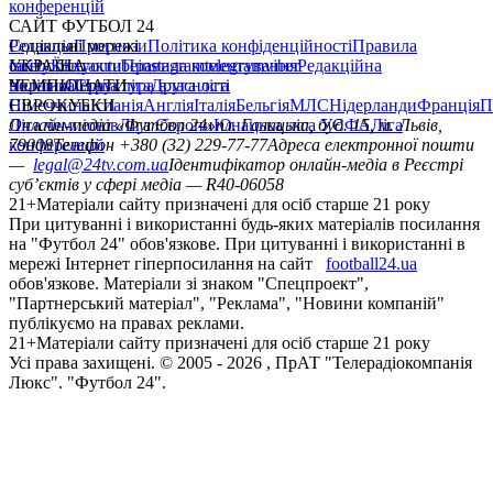
конференцій
САЙТ ФУТБОЛ 24
Редакція
Соціальні мережі
Прогнози
Політика конфіденційності
Правила
сайту
facebook
УКРАЇНА
Контакти
x
youtube
Правила коментування
instagram
telegram
viber
Редакційна
політика
Україна
ЧЕМПІОНАТИ
Перша ліга
Структура власності
Друга ліга
Німеччина
ЄВРОКУБКИ
Іспанія
Англія
Італія
Бельгія
МЛС
Нідерланди
Франція
П
Ліга чемпіонів
Онлайн-медіа «Футбол 24»
Ліга Європи
Юнацька ліга УЄФА
пл. Галицька, буд. 15, м. Львів,
Ліга
конференцій
79008
Телефон +380 (32) 229-77-77
Адреса електронної пошти
—
legal@24tv.com.ua
Ідентифікатор онлайн-медіа в Реєстрі
суб’єктів у сфері медіа — R40-06058
21+
Матеріали сайту призначені для осіб старше 21 року
При цитуванні і використанні будь-яких матеріалів посилання
на "Футбол 24" обов'язкове. При цитуванні і використанні в
мережі Інтернет гіперпосилання на сайт
football24.ua
обов'язкове. Матеріали зі знаком "Спецпроект",
"Партнерський матеріал", "Реклама", "Новини компаній"
публікуємо на правах реклами.
21+
Матеріали сайту призначені для осіб старше 21 року
Усi права захищенi. © 2005 -
2026
, ПрАТ "Телерадіокомпанія
Люкс". "Футбол 24".