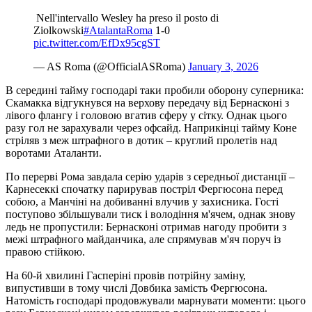
️ Nell'intervallo Wesley ha preso il posto di
Ziolkowski
#AtalantaRoma
1-0
pic.twitter.com/EfDx95cgST
— AS Roma (@OfficialASRoma)
January 3, 2026
В середині тайму господарі таки пробили оборону суперника:
Скамакка відгукнувся на верхову передачу від Бернасконі з
лівого флангу і головою вгатив сферу у сітку. Однак цього
разу гол не зарахували через офсайд. Наприкінці тайму Коне
стріляв з меж штрафного в дотик – круглий пролетів над
воротами Аталанти.
По перерві Рома завдала серію ударів з середньої дистанції –
Карнесеккі спочатку парирував постріл Фергюсона перед
собою, а Манчіні на добиванні влучив у захисника. Гості
поступово збільшували тиск і володіння м'ячем, однак знову
ледь не пропустили: Бернасконі отримав нагоду пробити з
межі штрафного майданчика, але спрямував м'яч поруч із
правою стійкою.
На 60-й хвилині Гасперіні провів потрійну заміну,
випустивши в тому числі Довбика замість Фергюсона.
Натомість господарі продовжували марнувати моменти: цього