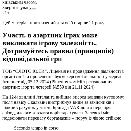
київським часом.
Зверніть увагу
21+
Цей матеріал призначений для осіб старше 21 року
Участь в азартних іграх може
викликати ігрову залежність.
Дотримуйтесь правил (принципів)
відповідальної гри
ТОВ “СЛОТС Ю.ЕЙ”. Ліцензія на провадження діяльності з
організації та проведення букмекерської діяльності у мережі
Інтернет від 05.12.2024 (Рішення комісії з регулювання
азартних ігор та лотерей №559 від 21.11.2024).
На 12-й хвилині Аталанта вийшла вперед завдяки кутовому:
після навісу Скальвіні вистрибнув вище за захисників і
відкрив рахунок у матчі. Бригада VAR довго перевіряла
епізод, але все ж взяття воріт зарахувала. Залевскі міг
подвоювати перевагу бергамасків – поруч із лівою стійкою.
Secondo tempo in corso