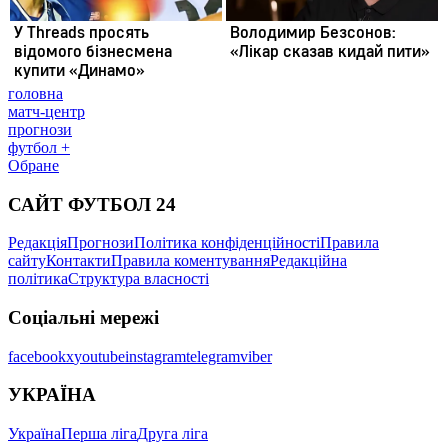
головна
матч-центр
прогнози
футбол +
Обране
САЙТ ФУТБОЛ 24
Редакція
Прогнози
Політика конфіденційності
Правила
сайту
Контакти
Правила коментування
Редакційна
політика
Структура власності
Соціальні мережі
facebook
x
youtube
instagram
telegram
viber
УКРАЇНА
Україна
Перша ліга
Друга ліга