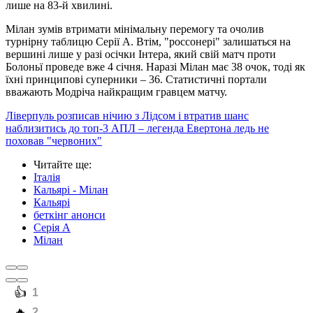
лише на 83-й хвилині.
Мілан зумів втримати мінімальну перемогу та очолив
турнірну таблицю Серії А. Втім, "россонері" залишаться на
вершині лише у разі осічки Інтера, який свій матч проти
Болоньї проведе вже 4 січня. Наразі Мілан має 38 очок, тоді як
їхні принципові суперники – 36. Статистичні портали
вважають Модріча найкращим гравцем матчу.
Ліверпуль розписав нічию з Лідсом і втратив шанс
наблизитись до топ-3 АПЛ – легенда Евертона ледь не
поховав "червоних"
Читайте ще
:
Італія
Кальярі - Мілан
Кальярі
беткінг анонси
Серія А
Мілан
️👍
1
️🔥
2