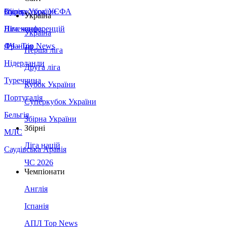
Збірна України
Італія
Суперкубок УЄФА
Україна
Німеччина
Ліга конференцій
Україна
Франція
ЛЧ - Top News
Перша ліга
Нідерланди
Друга ліга
Туреччина
Кубок України
Португалія
Суперкубок України
Бельгія
Збірна України
Збірні
МЛС
Ліга націй
Саудівська Аравія
ЧС 2026
Чемпіонати
Англія
Іспанія
АПЛ Top News