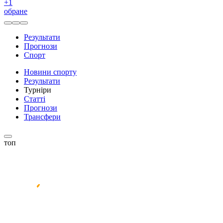
+
1
обране
Результати
Прогнози
Спорт
Новини спорту
Результати
Турніри
Статті
Прогнози
Трансфери
топ