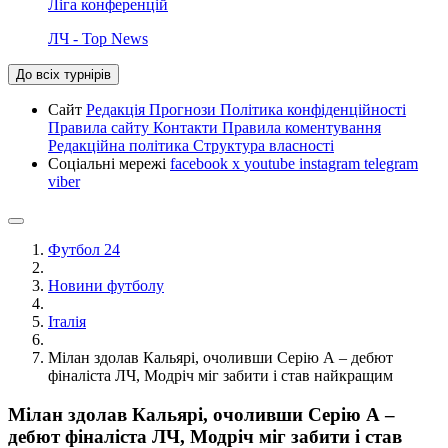
Ліга конференцій
ЛЧ - Top News
До всіх турнірів
Сайт
Редакція
Прогнози
Політика конфіденційності
Правила сайту
Контакти
Правила коментування
Редакційна політика
Структура власності
Соціальні мережі
facebook
x
youtube
instagram
telegram
viber
Футбол 24
Новини футболу
Італія
Мілан здолав Кальярі, очоливши Серію А – дебют
фіналіста ЛЧ, Модріч міг забити і став найкращим
Мілан здолав Кальярі, очоливши Серію А –
дебют фіналіста ЛЧ, Модріч міг забити і став