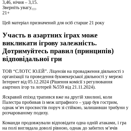
3,46, нічия – 3,15.
Зверніть увагу
21+
Цей матеріал призначений для осіб старше 21 року
Участь в азартних іграх може
викликати ігрову залежність.
Дотримуйтесь правил (принципів)
відповідальної гри
ТОВ “СЛОТС Ю.ЕЙ”. Ліцензія на провадження діяльності з
організації та проведення букмекерської діяльності у мережі
Інтернет від 05.12.2024 (Рішення комісії з регулювання
азартних ігор та лотерей №559 від 21.11.2024).
Яскравий епізод трапився вже на другій хвилині, коли
Палестра пробивав із меж штрафного – удар був гострим,
однак м’яч просвистів поруч зі стійкою, залишивши трибуни у
розчарованому подиху.
Команди продовжували відповідати одна одній атаками, і гра
на полі виглядала доволі рівною, однак до забитих м’ячів