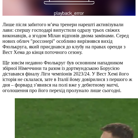
Лише після забитого м’яча тренери нарешті активізували
лави: спершу господарі випустили одразу трьох свіжих
виконавців, а згодом Мілан відповів двома замінами. Серед
нових облич "россонері" особливо вирізнявся вихід
Фюлькруга, який приєднався до клубу на правах оренди з
Вест Хема до кінця поточного сезону.
Ще зовсім недавно Фюлькруг був основним нападником
збірної Німеччини та разом із дортмундською Борусією
діставався фіналу Ліги чемпіонів 2023/24. У Вест Хемі його
історія не склалася, зате в Італії йому довірилися з першого ж
дня – форвард з’явився на полі вже у дебютному матчі,
оголошення про його перехід пролунало лише сьогодні.