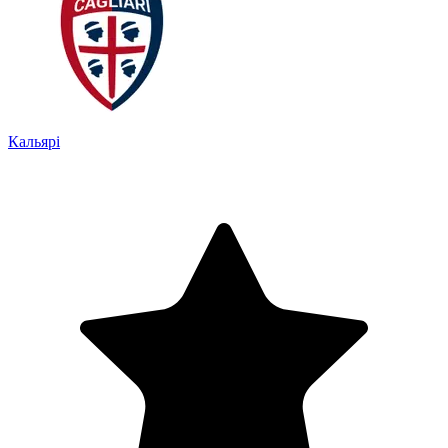
Кальярі