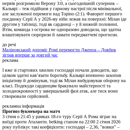
нервів розгромили Верону 3:0, а сьогоднішній суперник –
Кальярі – теж підійшов у гарному настрої після мінімальної,
але заслуженої перемоги над Торіно (2:1). Фаворит першого
поєдинку Серії А у 2026-му ніби лежав на поверхні: Мілан іде
другим у таблиці, тоді як сардинці – у її нижній половині.
Втім, команда з острова не одноразово доводила, що здатна
влаштовувати сюрпризи й ламати передматчеві прогнози.
до речі
Маліновський допоміг Ромі перемогти Дженоа – Довбик
зіграв вперше за довгий час
реклама
І вже зі стартових хвилин господарі почали доводити, що
цілком здатні нав’язати боротьбу. Кальярі впевнено захопив
ініціативу й домінував, тоді як Мілан вибудовував оборону на
класі. Подекуди сардинцям бракувало майстерності та
холоднокровності у завершальній фазі атак, але тиск вони
створювали серйозний.
рекламна інформація
Прогноз букмекера на матч
3 січня о 21:45 у рамках 18-го туру Серії А Рома зіграє на
виїзді проти Аталанти. betking станом на 22:00 2 січня 2026
року публікує такі коефіцієнти: господарі – 2,36, "вовки" –