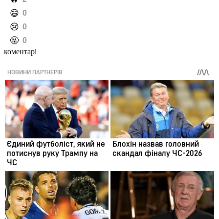
️😄
0
️😢
0
️🤬
0
коментарі