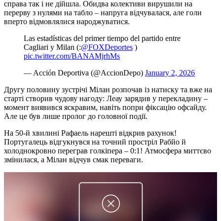
справа так і не дійшла. Обидва колективи вирушили на
перерву з нулями на табло – напруга відчувалася, але голи
вперто відмовлялися народжуватися.
Las estadísticas del primer tiempo del partido entre
Cagliari y Milan (:
@FOXDeportes
)
pic.twitter.com/BANAMjrhMs
— Acción Deportiva (@AccionDepo)
January 2, 2026
Другу половину зустрічі Мілан розпочав із натиску та вже на
старті створив чудову нагоду: Леау зарядив у перекладину –
момент виявився яскравим, навіть попри фіксацію офсайду.
Але це був лише пролог до головної події.
На 50-й хвилині Рафаель нарешті відкрив рахунок!
Португалець відгукнувся на точний простріл Рабйо й
холоднокровно переграв голкіпера – 0:1! Атмосфера миттєво
змінилася, а Мілан відчув смак переваги.