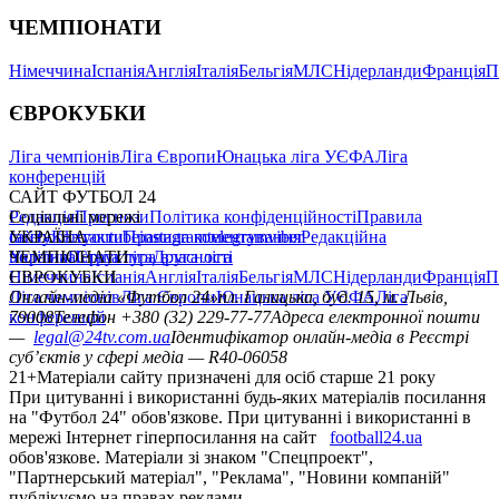
ЧЕМПІОНАТИ
Німеччина
Іспанія
Англія
Італія
Бельгія
МЛС
Нідерланди
Франція
П
ЄВРОКУБКИ
Ліга чемпіонів
Ліга Європи
Юнацька ліга УЄФА
Ліга
конференцій
САЙТ ФУТБОЛ 24
Редакція
Соціальні мережі
Прогнози
Політика конфіденційності
Правила
сайту
facebook
УКРАЇНА
Контакти
x
youtube
Правила коментування
instagram
telegram
viber
Редакційна
політика
Україна
ЧЕМПІОНАТИ
Перша ліга
Структура власності
Друга ліга
Німеччина
ЄВРОКУБКИ
Іспанія
Англія
Італія
Бельгія
МЛС
Нідерланди
Франція
П
Ліга чемпіонів
Онлайн-медіа «Футбол 24»
Ліга Європи
Юнацька ліга УЄФА
пл. Галицька, буд. 15, м. Львів,
Ліга
конференцій
79008
Телефон +380 (32) 229-77-77
Адреса електронної пошти
—
legal@24tv.com.ua
Ідентифікатор онлайн-медіа в Реєстрі
суб’єктів у сфері медіа — R40-06058
21+
Матеріали сайту призначені для осіб старше 21 року
При цитуванні і використанні будь-яких матеріалів посилання
на "Футбол 24" обов'язкове. При цитуванні і використанні в
мережі Інтернет гіперпосилання на сайт
football24.ua
обов'язкове. Матеріали зі знаком "Спецпроект",
"Партнерський матеріал", "Реклама", "Новини компаній"
публікуємо на правах реклами.