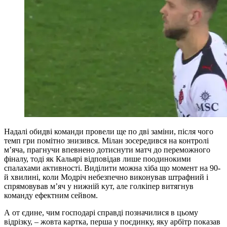
Надалі обидві команди провели ще по дві заміни, після чого
темп гри помітно знизився. Мілан зосередився на контролі
м’яча, прагнучи впевнено дотиснути матч до переможного
фіналу, тоді як Кальярі відповідав лише поодинокими
спалахами активності. Виділити можна хіба що момент на 90-
й хвилині, коли Модріч небезпечно виконував штрафний і
спрямовував м’яч у нижній кут, але голкіпер витягнув
команду ефектним сейвом.
А от єдине, чим господарі справді позначилися в цьому
відрізку, – жовта картка, перша у поєдинку, яку арбітр показав